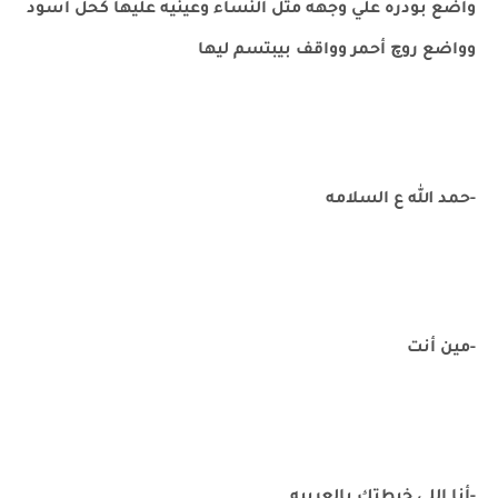
واضع بودره علي وجهه مثل النساء وعينيه عليها كحل أسود
وواضع روچ أحمر وواقف بيبتسم ليها
-حمد الله ع السلامه
-مين أنت