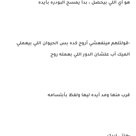
هو أي اللي بيحصل ، بدأ يمسح البودره بأيده
-قولتلهم مينفعشي أروح كده بس الحيوان اللي بيعملي
الميك أب علشان الدور اللي بعمله روح
قرب منها ومد أيده ليها ولفظ بأبتسامه