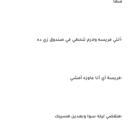
منها
-أنتي فريسه ولازم تنحطي في صندوق زي ده
-فريسة أي أنا عاوزه أمشي
-هنقضي ليله سوا وبعدين هسيبك