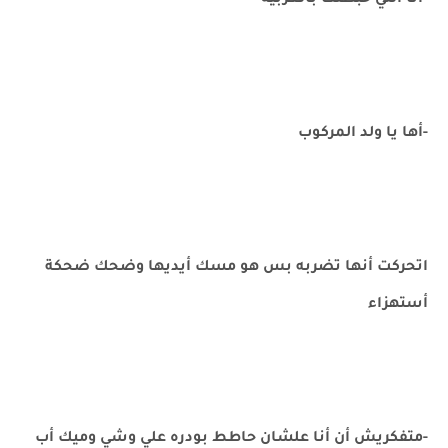
-أنا اللي خبطتك بالعربيه
-أها يا ولد المركوب
اتحركت أنها تضربه بس هو مسك أيديها وضحك ضحكة
أستهزاء
-متفكريش أن أنا علشان حاطط بودره علي وشي وميك أب