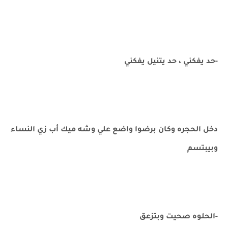
-حد يفكني ، حد يتنيل يفكني
دخل الحجره وكان برضوا واضع علي وشه ميك أب زي النساء
وبيبتسم
-الحلوه صحيت وبتزعق