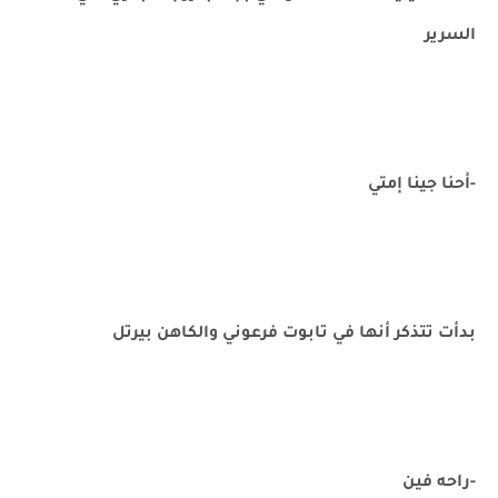
السرير
-أحنا جينا إمتي
بدأت تتذكر أنها في تابوت فرعوني والكاهن بيرتل
-راحه فين