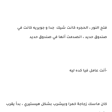
فتح النور ، الحجره كانت شيك جدا و جويريه كانت في
صندوق حديد ، انصدمت أنها في صندوق حديد
-أنت عامل فيا كده ليه
كان ماسك زجاجة خمرا وبيشرب بشكل هيستيري ، بدأ يقرب