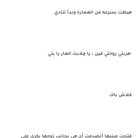
هبطت بسرعه من العماره وبدأ تنادي
-هربتي روحتي فين ، يا چلابت العار يا بتي
فلاش باك
فتحت عينيها أنصدمت أن هي بجانب زوجها بكري علي