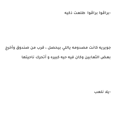
-براڤوا براڤوا طلعت ذكيه
جويريه كانت مصدومه ياللي بيحصل ، قرب من صندوق وأخرج
بعض الثعابين وكان فيه حيه كبيره و أتحرك ناحيتها
-يلا نلعب