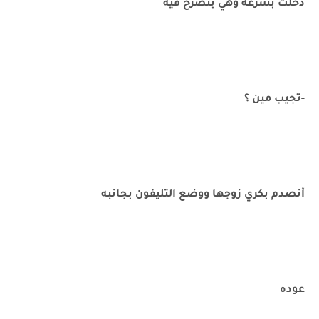
دخلت بسرعه وهي بتصرخ فيه
-تجيب مين ؟
أنصدم بكري زوجها ووضع التليفون بجانبه
عوده