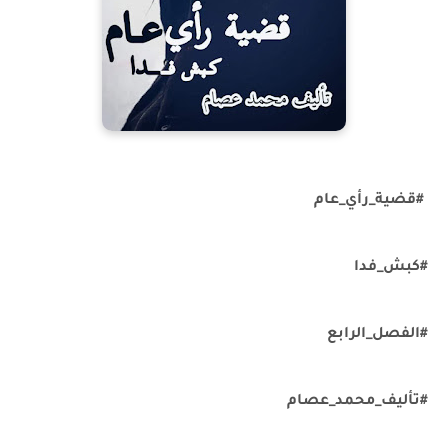
#قضية_رأي_عام
#كبش_فدا
#الفصل_الرابع
#تأليف_محمد_عصام