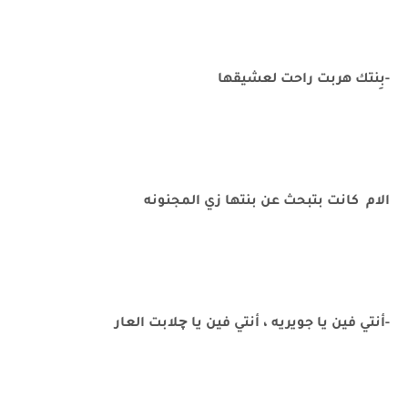
-بِنتك هربت راحت لعشيقها
الام كانت بتبحث عن بنتها زي المجنونه
-أنتي فين يا جويريه ، أنتي فين يا چلابت العار