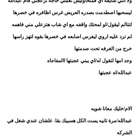
ولا انتي شايفه اي فمتحاوليش تعملي حاجه تزعجني قام عبدالله 
ليسحبها اصطدمت بصدره العريض غرس اظافره في خصرها 
لتتالم ليقول/لو لمحتك واقفه مع اي شاب هتزعلي مني فاهمه
لم ترد عليه اروي ليغرس اصابعه في خصرها بقوه لتهز راسها
خرج من الغرفه تحت صدمتها
وجد امها لتقول له/اي يبني عجبتها االمفاجاه
عبدالله/اه عجبتها 
الام/خليك معانا شويه 
عبدالله/مرة تانيه يست الكل هسيبك بقا. علشان عندي شغل في 
الشركه