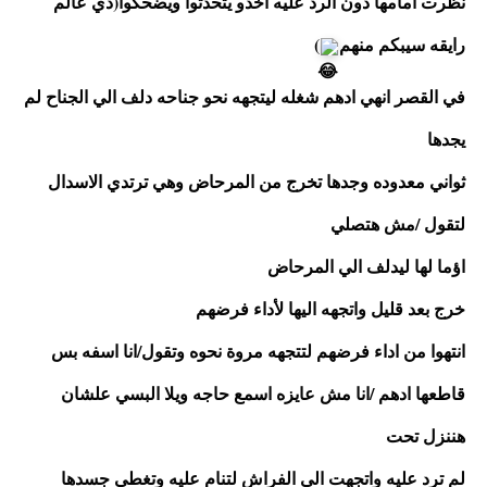
نظرت امامها دون الرد عليه اخذو يتحدثوا ويضحكوا(دي عالم 
رايقه سيبكم منهم
) 
في القصر انهي ادهم شغله ليتجهه نحو جناحه دلف الي الجناح لم 
يجدها 
ثواني معدوده وجدها تخرج من المرحاض وهي ترتدي الاسدال 
لتقول /مش هتصلي 
اؤما لها ليدلف الي المرحاض 
خرج بعد قليل واتجهه اليها لأداء فرضهم 
انتهوا من اداء فرضهم لتتجهه مروة نحوه وتقول/انا اسفه بس 
قاطعها ادهم /انا مش عايزه اسمع حاجه ويلا البسي علشان 
هننزل تحت 
لم ترد عليه واتجهت الي الفراش لتنام عليه وتغطي جسدها 