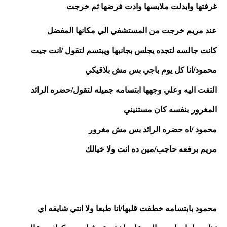
غرفتها وابدلت ملابسها وادت فرضها ثم خرجت 
عند مريم خرجت من المستشفي الي مكانها المفضل 
كانت جالسه لتجده يجلس بجانبها ويبتسم لتقول /انت جيت
محمود/انا كل يوم باجي بس مش بلاقيكي 
التفت اليه وعلي وجهها ابتسامه جميله لتقول/حضره الرائد 
المغرور بنفسه كان مستنيني 
محمود /اه حضره الرائد بس مش مغرور 
مريم برفعه حاجب/مين ده انت ولا خيالك
محمود بابتسامه خطفت قلبها/انا طبعا ولا انتي شايفه اي