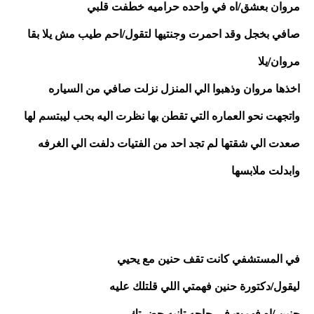
مروان بعشق/اه في واحده حراميه خطفت قلبي 
صافي بخجل وقد احمرت وجنتيها لتقول/احم طيب مش يلا بقا
مروان/يلا 
اخذها مروان وذهبوا الي المنزل نزلت صافي من السياره 
واتجهت نحو العماره التي تقطن بها نظرت اليه بحب ليبتسم لها 
صعدت الي شقتها لم تجد احد من الفتيات دلفت الي الغرفه 
وابدلت ملابسها 
في المستشفي كانت تقف حنين مع يحيي 
ليقول/دكتورة حنين فهمتي اللي قلتلك عليه 
حنين /اه فهمت في حاجه تانيه حضرتك