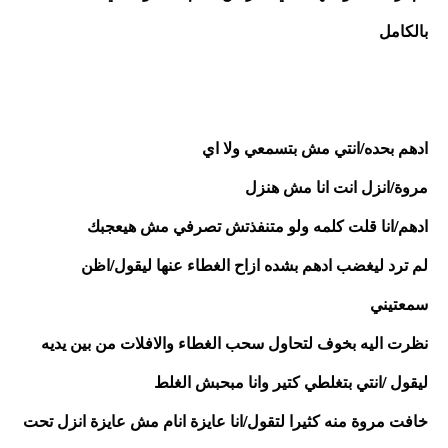
بالكامل 
ادهم بحده/انتي مش بتسمعي ولا اي
مروة/انزل انت انا مش هنزل 
ادهم/انا قلت كلمه ولو متنفذتش تصرفي مش هيعجبك
لم ترد ليغضب ادهم بشده ازاح الغطاء عنها ليقول/اظن 
سمعتيني 
نظرت اليه بخوف لتحاول سحب الغطاء والافلات من بين يديه 
ليقول /انتي بتغلطي كتير وانا مبحبش الغلط 
خافت مروة منه كثيرا لتقول/انا عايزة انام مش عايزة انزل تحت 