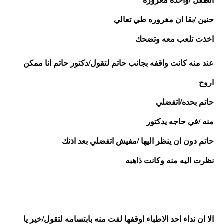
حنين /بقا ان مغروره طي تعالي 
اخذت تلعب معه وتضحك 
عند منه كانت واقفه بجانب حاتم لتقول/دكتور حاتم انا ممكن 
اروح 
حاتم بحده/اتفضلي 
منه /في حاجه يدكتور 
حاتم دون ان ينظر اليها /مفيش اتفضلي بعد اذنك 
نظرت اليه منه وكانت ذاهبه
الا ان نداء احد الاطباء اوقفها لفت منه بابتسامه لتقول/خير يا 