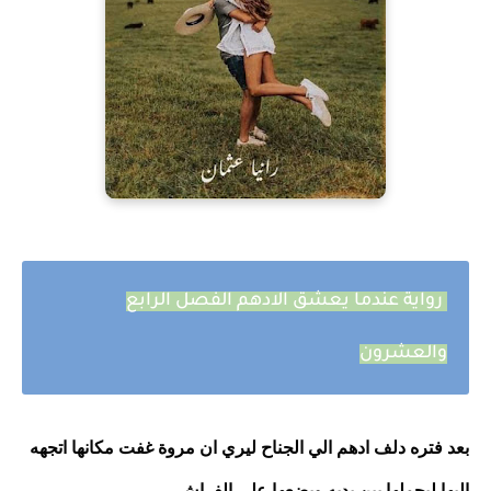
رواية عندما يعشق الادهم الفصل الرابع
والعشرون
بعد فتره دلف ادهم الي الجناح ليري ان مروة غفت مكانها اتجهه 
اليها ليحملها بين يديه ويضعها علي الفراش 