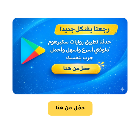
حمّل من هنا