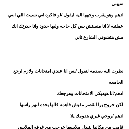
سيبني 
ادهم وهو يقرب وجهها اليه ليقول /لو فاكره اني نسيت اللي انتي 
عملتيه لا انا منستش بس كل حاجه وليها حدود وانا حذرتك انك 
مش هتشوفي الشارع تاني 
نظرت اليه بصدمه لتقول /بس انا عندي امتحانات ولازم ارجع 
الجامعه 
ادهم/انا هوديكي الامتحانات وهرجعك 
لكن خروج برا القصر مفيش فاهمه قالها بحده لتهز راسها 
ادهم /روحي غيري هدومك يلا 
قامت من مكانها لتبدل ملابسها خرجت من غرفه الملابس 