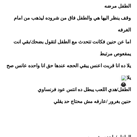
الطفل مرضه
وقف ينظر اليها هي والطفل فاق من شروده ليذهب من امام 
الغرفه
اما عن حنين فكانت تتحدث مع الطفل لتقول بضحك/بقي انت 
يمفعوص مرتبط
يلا ده انا قربت اعنس يبقي الحجه عندها حق انا واحده عانس صح 
يلا
الطفل/هدي اللعب يبطل ده انتس عود فرنساوي
حنين بغرور /عارفه مش محتاج حد يقلي
الطفل /واحده مغروره 