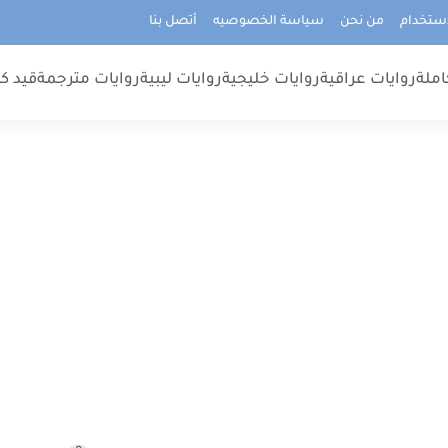
استخدام
من نحن
سياسة الخصوصيه
أتصل بنا
املة
روايات عراقية
روايات خليجية
روايات ليبية
روايات مترجمة
قيد كت