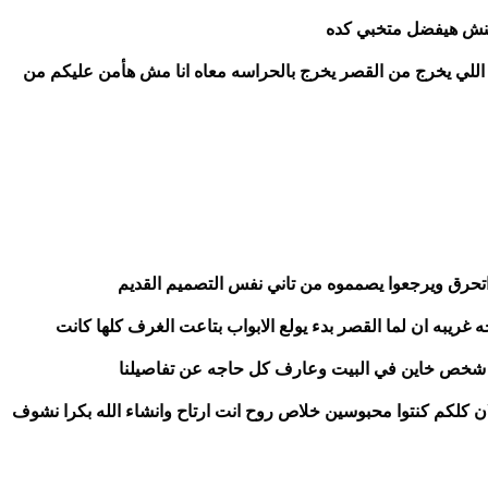
كنش هيفضل متخبي كده
ياسين/عندك حق زودلي الحراسه علي القصر وكمان كل اللي يخرج من القصر يخرج بالحراسه معاه انا مش هأمن عليكم من 
تحرق ويرجعوا يصمموه من تاني نفس التصميم القديم 
ادهم/انشاء الله بكرا هظبط كل حاجه بس انا لاحظت حاجه غريبه ان لما القصر بدء يولع الابواب بتاعت الغرف كلها كانت 
ي شخص خاين في البيت وعارف كل حاجه عن تفاصيلنا 
ياسين/كلامك مظبوط بس ااخاين ده اكيد حد من الخدم لان كلكم كنتوا محبوسين خلاص روح انت ارتاح وانشاء الله بكرا نشوف 