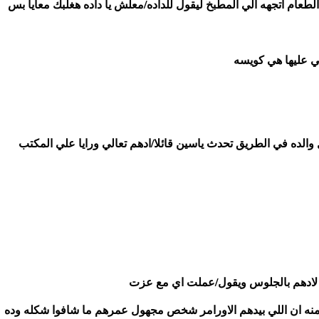
اما ادهم فخرج من الجناح واتجهه الي الاسفل ليطلب لها الطعام اتجهه الي المطبخ ليقول للداده/معلش يا داده هغلبك معايا بس 
ني عليها هي كويسه
 والده في الطريق تحدث ياسين قائلا/ادهم تعالي ورايا علي المكتب
لادهم بالجلوس ويقول/عملت اي مع عزت
ادهم /مقدرتش اوصل منه لحاجه مفيده بس اللي فهمته منه ان اللي بيدهم الاورامر شخص مجهول عمرهم ما شافوا شكله وده 