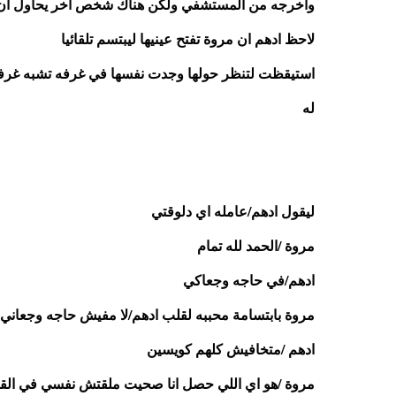
واخرجه من المستشفي ولكن هناك شخص اخر يحاول ان يد
لاحظ ادهم ان مروة تفتح عينيها ليبتسم تلقائيا
له 
ليقول ادهم/عامله اي دلوقتي 
مروة /الحمد لله تمام 
ادهم/في حاجه وجعاكي 
مروة بابتسامة محببه لقلب ادهم/لا مفيش حاجه وجعاني ل
ادهم /متخافيش كلهم كويسين 
مروة /هو اي اللي حصل انا صحيت ملقتش نفسي في الق