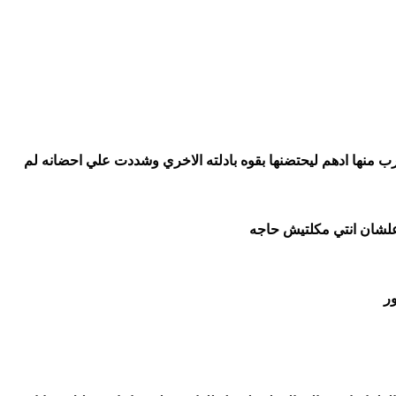
نظر اليها ادهم ولاول مرة تري نظره خوف في عينيه اقترب منها ادهم ليحتضنها بقوه بادلته الاخري وشددت علي احضانه لم 
علشان انتي مكلتيش حاجه 
ر