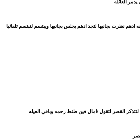
مر العائله 
استيقظت لتنظر حولها وجدت نفسها في غرفه تشبه غرفه ادهم نظرت بجانبها لتجد ادهم يجلس بجانبها ويبتسم لتبتسم تلقائيا 
تتذكر القصر لتقول /امال فين طنط رحمه وباقي العيله 
صر 