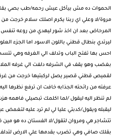
الحموات ده مش بيأكل عيش رحمه/طب بصي بقا لو
مروة/لا وعلي اي ربنا يكرم اصلك سلام خرجت من ال
المرحاض بعد ان اخذ شور ليهدي من روعه تنفس ب
ليرتدي بنطال قطني باللون الاسود اما الجزء الع
احس بها تفتح الباب وتدلف الي الغرفه وهي تتسحب
بغضب وهو يقف في الشرفه دلفت الي غرفه الملابس
لقميص قطني قصير يصل لركبتيها خرجت من غرف
عرفته من رائحته الجذابه خافت ان ترفع نظرها ا
لم تنظر اليه ليقول /لما اكلمك تبصيلي فاهمه ه
ليقبله ويقول/كدبتي عليا لي لم ترد عليه لتغمض عي
تتشاجر هي ومروان لتقول/لا الفستان ده هو مين 
بقلك صافي وهي تضرب بقدمها علي الارض لتدلف ا