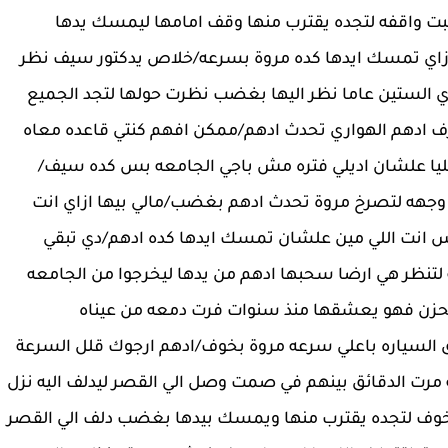
هبت واقفه لتجده يقترب منها وقف امامها ليمسك يدها
زاي تمسك ايدها كده مروة بسرعه/خلاص يدكتور سيف نظر
دي الستين عاما نظر اليها بغضب نظرت حولها لتجد الجميع
عرف ادهم الهواري تحدث ادهم/ممكن افهم كنتي قاعده معاه
يا علشان اديلي فتره مش باجي الجامعه بس كده سيف/
 وجهه لتصرخ مروة تحدث ادهم بغضب/مالي بيها ازاي انت
 انت اللي مين علشان تمسك ايدها كده ادهم/دي تبقي
لتنظر هي ارضا سحبها ادهم من يدها ليخرجوا من الجامعه
 بحزن فهو يعشقها منذ سنوات فرت دمعه من عيناه
السياره باعلي سرعه مروة بخوف/ادهم ارجوك قلل السرعة
 مرت الدقائق بينهم في صمت وصل الي القصر ليدلف اليه نزل
بخوف لتجده يقترب منها ويمسك بيدها بغضب دلف الي القصر