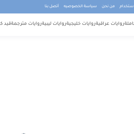
استخدام
من نحن
سياسة الخصوصيه
أتصل بنا
املة
روايات عراقية
روايات خليجية
روايات ليبية
روايات مترجمة
قيد كت