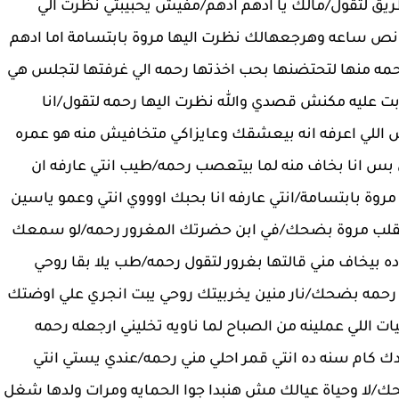
طريق لتقول/مالك يا ادهم ادهم/مفيش يحبيبتي نظرت الي
ة نص ساعه وهرجعهالك نظرت اليها مروة بابتسامة اما ادهم
رحمه منها لتحتضنها بحب اخذتها رحمه الي غرفتها لتجلس هي
بت عليه مكنش قصدي والله نظرت اليها رحمه لتقول/انا
للي اعرفه انه بيعشقك وعايزاكي متخافيش منه هو عمره
ي بس انا بخاف منه لما بيتعصب رحمه/طيب انتي عارفه ان
وة بابتسامة/انتي عارفه انا بحبك اوووي انتي وعمو ياسين
 القلب مروة بضحك/في ابن حضرتك المغرور رحمه/لو سمعك
ه بيخاف مني قالتها بغرور لتقول رحمه/طب يلا بقا روحي
قه رحمه بضحك/نار منين يخربيتك روحي يبت انجري علي اوضتك
ات اللي عملينه من الصباح لما ناويه تخليني ارجعله رحمه
 كام سنه ده انتي قمر احلي مني رحمه/عندي يستي انتي
/لا وحياة عيالك مش هنبدا جوا الحمايه ومرات ولدها شغل