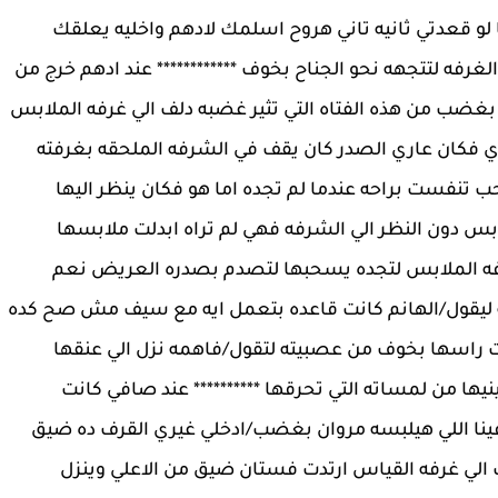
 قعدتي ثانيه تاني هروح اسلمك لادهم واخليه يعلقك
غرفه لتتجهه نحو الجناح بخوف ************ عند ادهم خرج من
غضب من هذه الفتاه التي تثير غضبه دلف الي غرفه الملابس
لوي فكان عاري الصدر كان يقف في الشرفه الملحقه بغرفته
 تنفست براحه عندما لم تجده اما هو فكان ينظر اليها
 دون النظر الي الشرفه فهي لم تراه ابدلت ملابسها
ه الملابس لتجده يسحبها لتصدم بصدره العريض نعم
ليه ليقول/الهانم كانت قاعده بتعمل ايه مع سيف مش صح كده
زت راسها بخوف من عصبيته لتقول/فاهمه نزل الي عنقها
نيها من لمساته التي تحرقها ********** عند صافي كانت
فينا اللي هيلبسه مروان بغضب/ادخلي غيري القرف ده ضيق
لي غرفه القياس ارتدت فستان ضيق من الاعلي وينزل