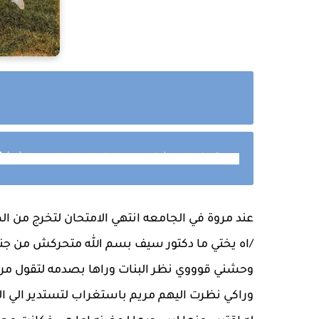
ن
رواية عندما يعشق الادهم الفصل السادس والثلاثو
عند مروة في الجامعه انتهي الامتحان لتخرج من الم
/اه يختي ما دكتور سيف بسم الله متحركش من ج
وحشني قوووي نظر البنات وراها بصدمه لتقول مر
وراكي نظرت اليهم مريم باستغراب لتستدير الي ا