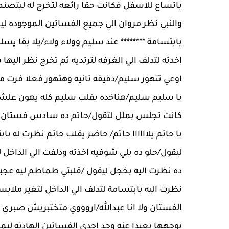
باتساع للاسفل فكانت حقا رائعه لتخرج له ليتصنم م
والنبي نظر مروان الي جميع الفساتين الموجوده ل
بابتسامة ******** عند سليم وولاء ولاء/يلا بقا ي
اخدته لتدلف الي الغرفه لترتديه ثم تخرج نظر اليه
اوعي تتهور سليم/دقيقه تانيه وهتهور فعلا فرت من
يا سليم سليم/هناخده يقلب سليم كله يهون علشان 
كانت تجلس بملل لتقول/حاتم ده سادس فستان اقي
يا حاتم يلاااااا حاتم/ حاضر يقلب حاتم نظرت له ب
ليقول/حلو ده يلي شوفيه اخذته ودلفت الي الداخل ل
ده نظرت اليه بخجل ليقول /قلبتي طماطم ليه عج
نظرت اليه بابتسامة لتدلف الي الداخل لتغير ملابس
الفستان ولا انا عبدالله/اروووي متختبريش صبر
بوجهها بعيدا عنه وجد احدي الفساتين الهادئه ليمس