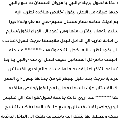
كانه لتقول برجاء/والنبي يا مروان الفستان ده حلو والنبي
يجدها ضيقه من الاعلي ليقول /خلاص هناخده نظرت اليه
سليم اديلك ساعه تختار فستان سليم/خدي ده حلو ولاء/اخيرا
ا سليم بتوهان ليقترب منها وهي تعود الي الوراء لتقول/سليم
 امامه هاربه الي الداخل لتبدل ملابسها خرجت لتقول/هناخده
يقمر نظرت اليه بخجل لتتركه وتذهب *********** عند منه
سه حاتم/كل الفساتين ضيقه اعمل اي منه /والنبي يلا بقا
ابتسامه لتتذكر اعترافه بحبه لها مسك حاتم احدي الفساتين
ترتديه خرجت بعد قليل لينبهر هو من جمالها ليقول/اي القمر
بك الفستان هزت راسها بمعني نعم ليقول/خلاص هناخده
ها ********** عند اروي كانت جالسه لتقول/هو انت االي هتلبس
ي اروي/حاضر لقيت فستان واسع ها نظر اليها بغضب لتشيح
كه ويعطيه لها لتنظر اليه بابتسامة دلفت الي الداخل لترتديه