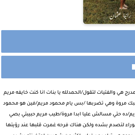
درج هي والفتيات لتقول/الحمدلله يا بنات انا كنت خايفه مريم
نبك مروة وهي تضربها /بس يام محمود مريم/فين هو محمود
يم/ده حتي مسالش عليا ابدا مروة/طيب مريم حبيبتي بصي
لوراء لتصدم بشده ولكن هناك فرحه غمرت قلبها عند رؤيتها