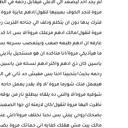
لم يجد احد ليصعد الي الاعلي فيقابل رحمه في ال
مروة لتجد الخوف بعينيها لتقول/ادهم عايزة مرو
فترك يدها دون ان يتكلم ودلف الي جناحه اقتربت 
مروة لتقول/مالك ادهم مزعلك مروة/لا بس انا كد
عارفه ان ادهم طبعه صعب وبيتعصب بسرعه بس ا
ما هيأذيكي مروة/انا متاكده ان هو مستحيل يأذين
ياسين كان ذي ادهم واكتر ادهم نسخه من ياسين مر
رحمه بخبث/بتحبينا احنا بس مفيش حد تاني في
هيعمل منك شورما مروة /لا ولا يقدر يعمل حاجه د
شوفيه مروه/لا والنبي ده يلقاه بيطلع نار من بو
نظرت اليها مروة لتقول/كان لازمته اي جوا الصعبني
بضحك/روحي يبنتي بس نحنا نختلف مروة/انتي عندك
مالك يبت مش هقلك كفايه اني حماتك مروة بضحك