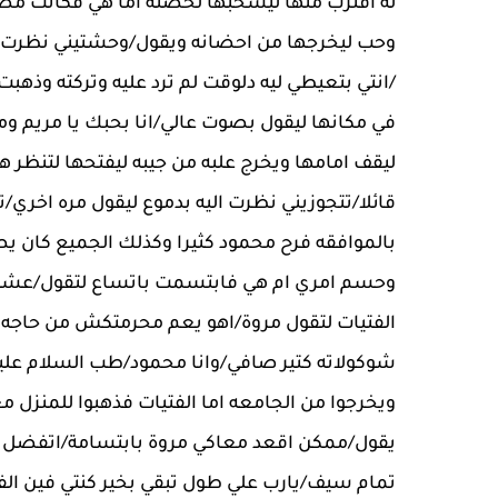
له اقترب منها ليسحبها لحضنه اما هي فكانت مص
وحب ليخرجها من احضانه ويقول/وحشتيني نظرت الي
/انتي بتعيطي ليه دلوقت لم ترد عليه وتركته وذهب
في مكانها ليقول بصوت عالي/انا بحبك يا مريم و
ليقف امامها ويخرج علبه من جيبه ليفتحها لتنظر
قائلا/تتجوزيني نظرت اليه بدموع ليقول مره اخري/
بالموافقه فرح محمود كثيرا وكذلك الجميع كان ي
وحسم امري ام هي فابتسمت باتساع لتقول/عشقك 
الفتيات لتقول مروة/اهو يعم محرمتكش من حاجه 
شوكولاته كتير صافي/وانا محمود/طب السلام عليك
ويخرجوا من الجامعه اما الفتيات فذهبوا للمنزل 
يقول/ممكن اقعد معاكي مروة بابتسامة/اتفضل يد
تمام سيف/يارب علي طول تبقي بخير كنتي فين الفتر