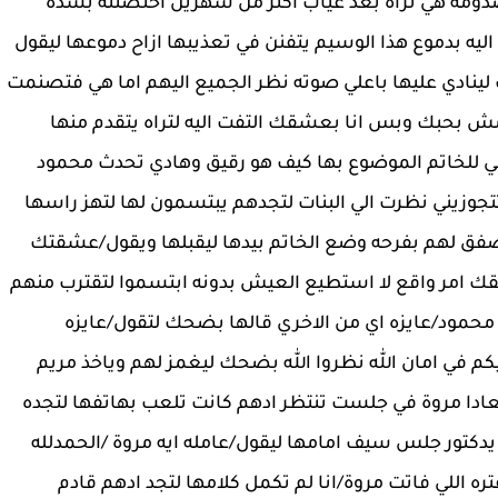
دومه هي تراه بعد غياب اكثر من شهرين احتضنته بشده
ه بدموع هذا الوسيم يتفنن في تعذيبها ازاح دموعها ليقول
ت لينادي عليها باعلي صوته نظر الجميع اليهم اما هي فتصنمت
مش بحبك وبس انا بعشقك التفت اليه لتراه يتقدم منها
 هي للخاتم الموضوع بها كيف هو رقيق وهادي تحدث محمود
تتجوزيني نظرت الي البنات لتجدهم يبتسمون لها لتهز راسها
صفق لهم بفرحه وضع الخاتم بيدها ليقبلها ويقول/عشقتك
امر واقع لا استطيع العيش بدونه ابتسموا لتقترب منهم
محمود/عايزه اي من الاخري قالها بضحك لتقول/عايزه
م في امان الله نظروا الله بضحك ليغمز لهم وياخذ مريم
معادا مروة في جلست تنتظر ادهم كانت تلعب بهاتفها لتجده
كتور جلس سيف امامها ليقول/عامله ايه مروة /الحمدلله
ه اللي فاتت مروة/انا لم تكمل كلامها لتجد ادهم قادم