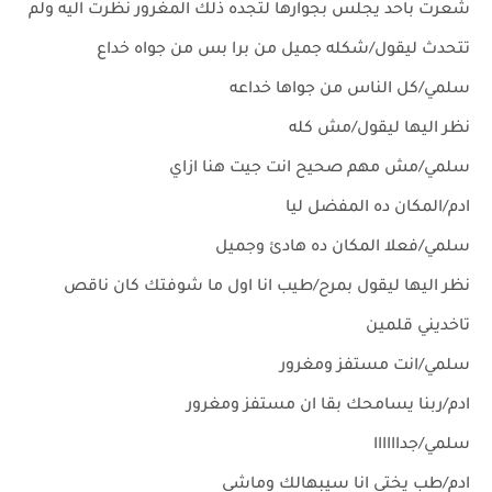
شعرت باحد يجلس بجوارها لتجده ذلك المغرور نظرت اليه ولم
تتحدث ليقول/شكله جميل من برا بس من جواه خداع
سلمي/كل الناس من جواها خداعه
نظر اليها ليقول/مش كله
سلمي/مش مهم صحيح انت جيت هنا ازاي
ادم/المكان ده المفضل ليا
سلمي/فعلا المكان ده هادئ وجميل
نظر اليها ليقول بمرح/طيب انا اول ما شوفتك كان ناقص
تاخديني قلمين
سلمي/انت مستفز ومغرور
ادم/ربنا يسامحك بقا ان مستفز ومغرور
سلمي/جداااااا
ادم/طب يختي انا سيبهالك وماشي