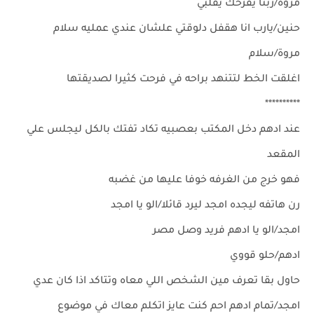
مروة/ربنا يفرحك يقلبي
حنين/يارب انا هقفل دلوقتي علشان عندي عمليه سلام
مروة/سلام
اغلقت الخط لتتنهد براحه في فرحت كثيرا لصديقتها
**********
عند ادهم دخل المكتب بعصبيه تكاد تفتك بالكل ليجلس علي
المقعد
فهو خرج من الغرفه خوفا عليها من غضبه
رن هاتفه ليجده امجد ليرد قائلا/الو يا امجد
امجد/الو يا ادهم فريد وصل مصر
ادهم/حلو قووي
حاول بقا تعرف مين الشخص اللي معاه وتتاكد اذا كان عدي
امجد/تمام ادهم احم كنت عايز اتكلم معاك في موضوع