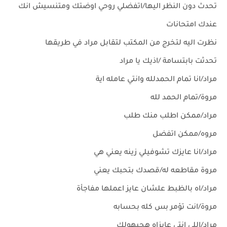
تحدث دون النظر اليها/اتفضلي روحي اوضتك ومتنسيش انك
عندك امتحانات
نظرت اليه لتخرج من المكتب لتقابل مراد في طريقها
تحدثت بابتسامة /اذيك يا مراد
مراد/انا تمام الحمدلله وانتي عامله اية
مروة/تمام الحمد لله
مراد/ممكن اطلب منك طلب
مروه/ممكن اتفضل
مراد/انا عايزك تشوفيلي زينه يعني هي
مروة مقاطعه له/قصدك بتحبك يعني
مراد/اه بالظبط علشان عايز اعملها مفاجأة
مروة/انت تؤمر بس كله بحسابه
مراد/اللي انتي عايزاه هجبهولك