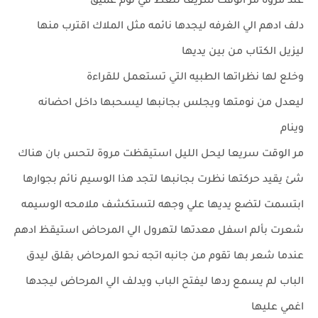
عند مروة مر الوقت سريعا لتغط في نوم عميق
دلف ادهم الي الغرفه ليجدها نائمه مثل الملاك اقترب منها
ليزيل الكتاب من بين يديها
وخلع لها نظراتها الطبيه التي تستعمل للقراءة
ليعدل من نومتها ويجلس بجانبها ليسحبها داخل احضانه
وينام
مر الوقت سريعا ليحل الليل استيقظت مروة لتحس بان هناك
شئ يقيد حركتها نظرت بجانبها لتجد هذا الوسيم نائم بجوارها
ابتسمت لتضع يديها علي وجهه لتستكشف ملامحه الوسيمه
شعرت بألم اسفل معدتها لتهرول الي المرحاض استيقظ ادهم
عندما شعر بها تقوم من جانبه اتجه نحو المرحاض بقلق ليدق
الباب لم يسمع ردها ليفتح الباب ويدلف الي المرحاض ليجدها
اغمي عليها