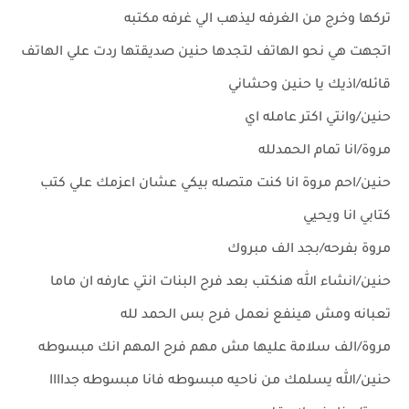
تركها وخرج من الغرفه ليذهب الي غرفه مكتبه
اتجهت هي نحو الهاتف لتجدها حنين صديقتها ردت علي الهاتف
قائله/اذيك يا حنين وحشاني
حنين/وانتي اكتر عامله اي
مروة/انا تمام الحمدلله
حنين/احم مروة انا كنت متصله بيكي عشان اعزمك علي كتب
كتابي انا ويحيي
مروة بفرحه/بجد الف مبروك
حنين/انشاء الله هنكتب بعد فرح البنات انتي عارفه ان ماما
تعبانه ومش هينفع نعمل فرح بس الحمد لله
مروة/الف سلامة عليها مش مهم فرح المهم انك مبسوطه
حنين/الله يسلمك من ناحيه مبسوطه فانا مبسوطه جداااا