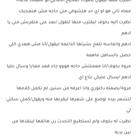
اقترب منها ليقول بصوت كفحيح الافاعي/لو شفتك قاعده
معاه تاني هو او اي حد هتشوفي مني حاجه مش هتعجبك
نظرت اليه بخوف ليقترب منها لتقول /بعد عني متقربش مني يا
ادهم
ادهم وانفاسه تلفح بشرتها الناعمه ليقول/انا مش هعدي اللي
حصل بالساهل فاهمه
مروة بخوف/انا معملتش حاجه هووو جاء قعد معايا وسال عليا
ادهم /يسال عليكي بتاع اي
مروة/بصفته دكتوري وانا اعرفه من سنين لم تكمل كلامها
لتشعر بيده توضع على شعرها ليقربها منه ويقول/كملي سكتي
لي
نظرت له بخوف ولم تستطيع التحدث رن هاتفها لينقذها من
بين يديه