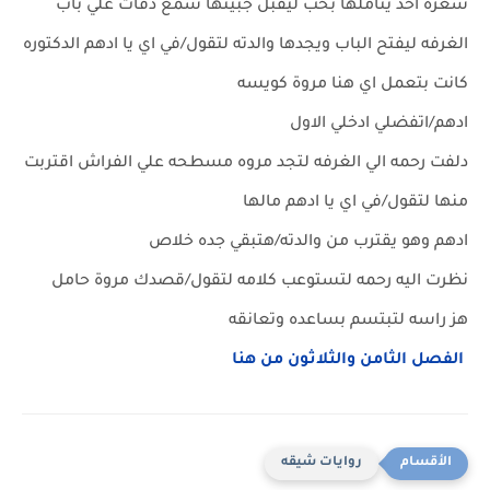
سغره اخذ يتأملها بحب ليقبل جبينها سمع دقات علي باب
الغرفه ليفتح الباب ويجدها والدته لتقول/في اي يا ادهم الدكتوره
كانت بتعمل اي هنا مروة كويسه
ادهم/اتفضلي ادخلي الاول
دلفت رحمه الي الغرفه لتجد مروه مسطحه علي الفراش اقتربت
منها لتقول/في اي يا ادهم مالها
ادهم وهو يقترب من والدته/هتبقي جده خلاص
نظرت اليه رحمه لتستوعب كلامه لتقول/قصدك مروة حامل
هز راسه لتبتسم بساعده وتعانقه
الفصل الثامن والثلاثون من هنا
روايات شيقه