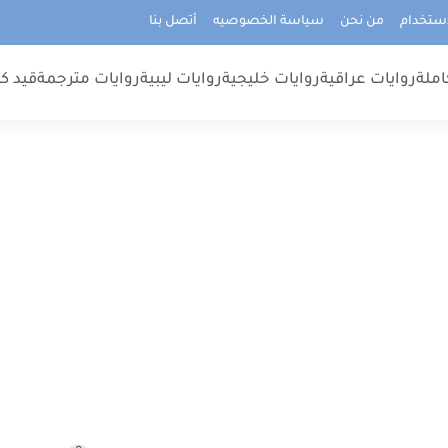
استخدام
من نحن
سياسة الخصوصيه
أتصل بنا
املة
روايات عراقية
روايات خليجية
روايات ليبية
روايات مترجمة
قيد كت