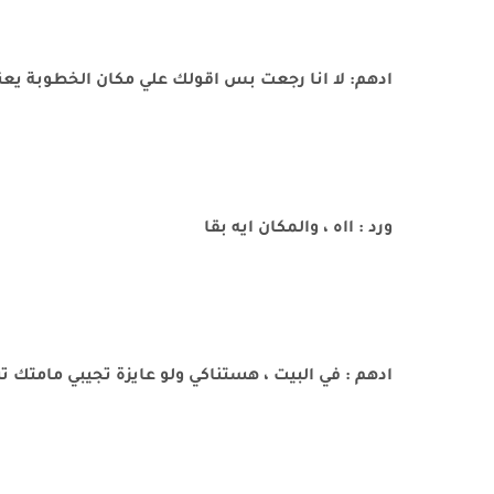
ادهم: لا انا رجعت بس اقولك علي مكان الخطوبة يع
ورد : ااه ، والمكان ايه بقا
ادهم : في البيت ، هستناكي ولو عايزة تجيبي مامتك تن