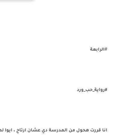
#
الرابعة
#رواية_حب_ورد
انا قررت هحول من المدرسة دي عشان ارتاح ، ايوا ل