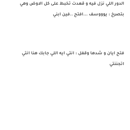
الدور اللي نزل فيه و قعدت تخبط على كل الاوض وهي
بتصرخ : يوووسف ...افتح ..فين ابني
فتح ايان و شدها وقفل : انتي ايه اللي جابك هنا انتي
اتجننتي