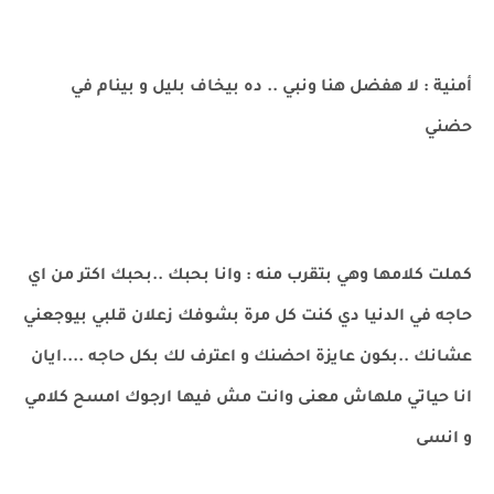
أمنية : لا هفضل هنا ونبي .. ده بيخاف بليل و بينام في
حضني
كملت كلامها وهي بتقرب منه : وانا بحبك ..بحبك اكتر من اي
حاجه في الدنيا دي كنت كل مرة بشوفك زعلان قلبي بيوجعني
عشانك ..بكون عايزة احضنك و اعترف لك بكل حاجه ....ايان
انا حياتي ملهاش معنى وانت مش فيها ارجوك امسح كلامي
و انسى