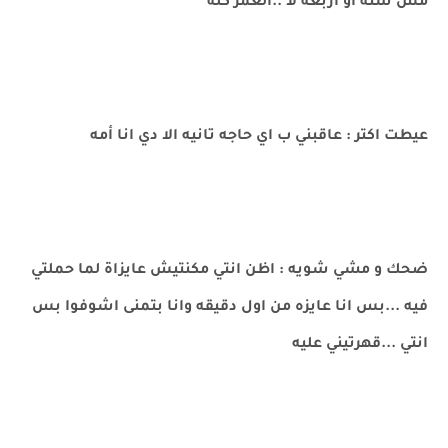
مش سنه او اربعة لا ..العمر كله
عيطت اكتر : عاقبني ب اي حاجه تانيه الا دي انا أمه
ضحك و مشي شويه : اظن انتي مكنتيش عايزاة لما حملتي
فيه ...بس انا عايزه من اول دقيقه وانا بتمنى اشوفوا بس
انتي ...قهرتيني عليه