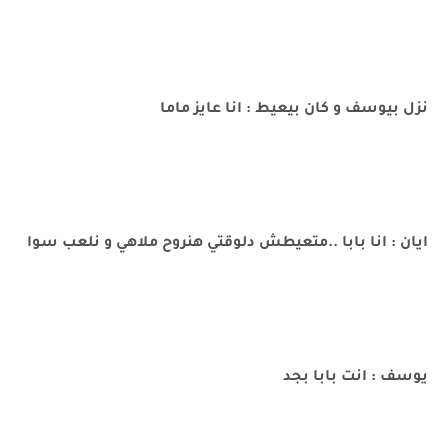
نزل بيوسف و كان بيعيط : انا عايز ماما
ايان : انا بابا ..متعيطش دلوقتي هنروح ملاهي و نلعب سوا
يوسف : انت بابا بجد