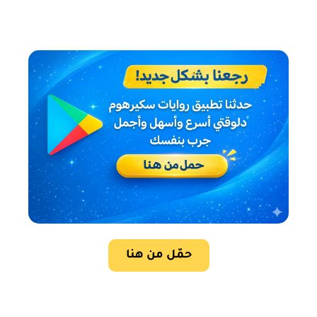
حمّل من هنا