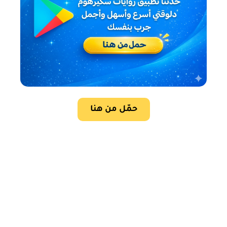
حمّل من هنا