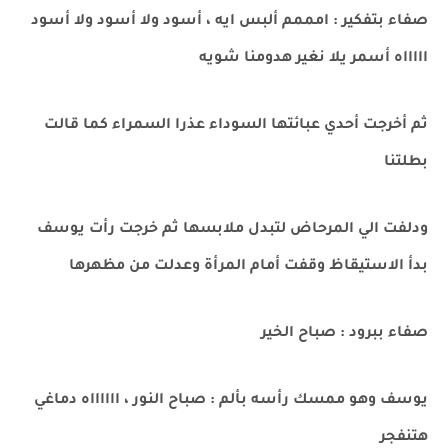
صفاء بتفكير : امممم ألبس ايه ، أسود ولا أسود ولا أسود
اااااه أسمر يلا نغير هدومنا شويه
ثم أخرجت أحدي عبائتها السوداء عذرا السمراء كما قالت
بطلتنا
ودلفت الي المرحاض لتبدل ملابسها ثم خرجت رأت يوسف
بدأ الاستيقاظ وقفت أمام المرأة وعدلت من مظهرها
صفاء ببرود : صباح الخير
يوسف وهو ممسك رأسه بألم : صباح النور ، ااااااه دماغي
هتنفجر