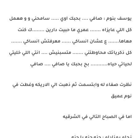
يوسف بنوم : صافي .... بحبك اوي ..... سامحني و و هعمل
كل اللي عايزاه ....... عمري ما حبيت دارين ........ك كنت
معاها....... ع عشان انساكي ...... معرفتش انساكي .......
كل ذكرياتك محاوطتني ....... متسبنيش .... انتي اللي خليتي
لحياتي حياه........... بح بحبك يا صافي .... صافي
نظرت صفاء له وابتسمت ثم ذهبت الي الاريكه وغطت في
نوم عميق
اما في الصباح التالي في الشرقيه