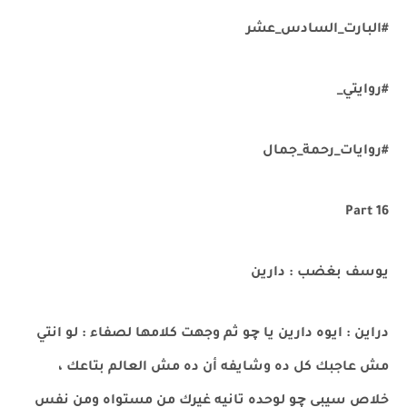
#البارت_السادس_عشر
#روايتي_
#روايات_رحمة_جمال
Part 16
يوسف بغضب : دارين
دراين : ايوه دارين يا چو ثم وجهت كلامها لصفاء : لو انتي
مش عاجبك كل ده وشايفه أن ده مش العالم بتاعك ،
خلاص سيبي چو لوحده تانيه غيرك من مستواه ومن نفس