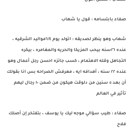
شهاب : ممكن أقول
صفاء بابتسامه : قول يا شهاب
شهاب وهو ينظر لصديقه : اتولد يوم ٦/٤مواليد الشرقيه ،
عنده ٢٦سنه بيحب المزيكا والحريه والمغامره ، بيكره
التجاهل وقله الاهتمام ، كسب جائزه احسن رجل أعمال وهو
عنده ٢٢ سنه ، أهدافه ايه ، معرفش الصراحه بس انا بقولك
أن بعد ٥ سنين من دلوقت هيكون من ضمن ١٠ رجال ليهم
تأثير في العالم
صفاء : طيب سؤالي موجه ليك يا يوسف ، بتفتخر إن أصلك
فلاح