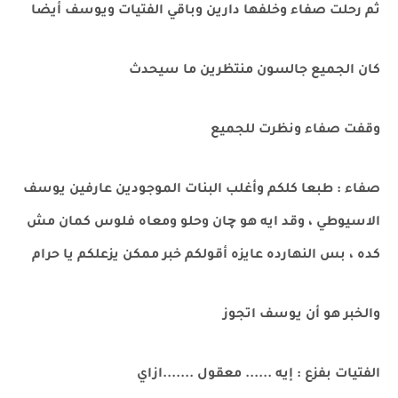
ثم رحلت صفاء وخلفها دارين وباقي الفتيات ويوسف أيضا
كان الجميع جالسون منتظرين ما سيحدث
وقفت صفاء ونظرت للجميع
صفاء : طبعا كلكم وأغلب البنات الموجودين عارفين يوسف
الاسيوطي ، وقد ايه هو چان وحلو ومعاه فلوس كمان مش
كده ، بس النهارده عايزه أقولكم خبر ممكن يزعلكم يا حرام
والخبر هو أن يوسف اتجوز
الفتيات بفزع : إيه ...... معقول .......ازاي