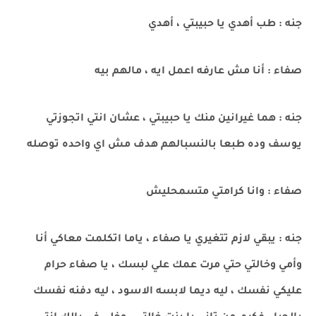
جنه : طب أهدي يا حبيبتي ، أهدي
صفاء : أنا مش عارفه اعمل ايه ، مالهم بيه
جنه : هما غيرانين منك يا حبيبتي ، عشان انتي اتجوزتي
يوسف وده طبعا بالنسبالهم هدف مش اي واحده توصله
صفاء : وانا كرامتي متسمحليش
جنه : يبقي لازم تتغيري يا صفاء ، ياما اتكلمت معاكي أنا
وأمي وخالتي حتي مرت عمك علي لبسك ، يا صفاء حرام
عليكي نفسك ، ليه ديما لابسه الاسود ، ليه دفنه نفسك