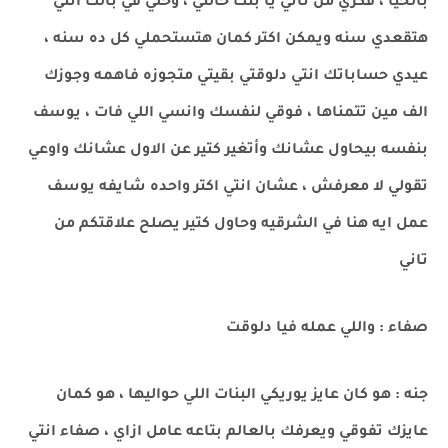
بالحيا ، فكري من تاني يا بنت خالتي ، وخلي في بالك انتي
هتقعدي سنه ويمكن اكتر كمان هتستحملي كل ده سنه ،
عيدي حساباتك انتي دلوقتي بقيتي متجوزه فاهمه وجوزك
الف مين تتمناها ، فوقي لنفسك وانسي اللي فات ، يوسف
بنفسه بيحاول عشانك وأتغير كتير عن الاول عشانك واوعي
تقولي لا معرفش ، عشان انتي اكتر واحده شايفه يوسف
عمل ايه هنا في الشرقيه وحاول كتير يصلح علاقتكم من
تاني
صفاء : واللي عمله فيا دلوقت
جنه : هو كان عايز يوريكي البنات اللي حواليها ، هو كمان
عايزك تفوقي ويعرفك بالعالم بتاعه عامل ازاي ، صفاء انتي