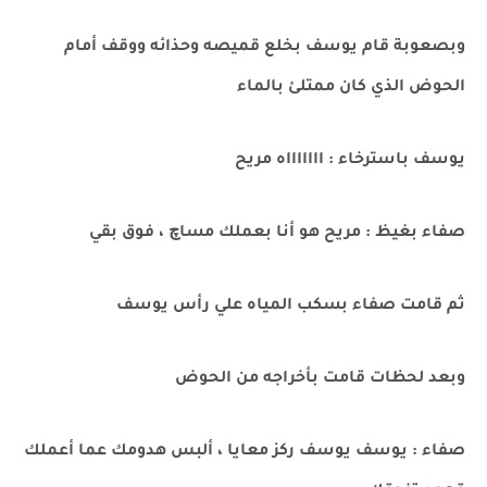
وبصعوبة قام يوسف بخلع قميصه وحذائه ووقف أمام
الحوض الذي كان ممتلئ بالماء
يوسف باسترخاء : اااااااه مريح
صفاء بغيظ : مريح هو أنا بعملك مساچ ، فوق بقي
ثم قامت صفاء بسكب المياه علي رأس يوسف
وبعد لحظات قامت بأخراجه من الحوض
صفاء : يوسف يوسف ركز معايا ، ألبس هدومك عما أعملك