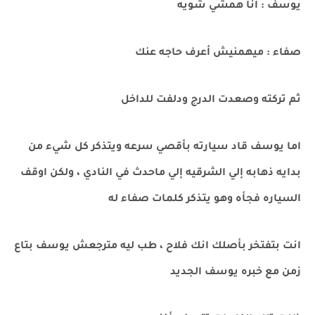
يوسف : أنا همشي شويه
صفاء : ميهمنيش أعرف حاجه عنك
ثم تركته وصعدت الدرج ودلفت للداخل
اما يوسف قاد سيارته بأقصي سرعه ويتذكر كل شيء من
بدايه ذهابه إلي الشرقيه إلي ماحدث في النادي ، ولكن اوقف
السياره فجأه وهو يتذكر كلمات صفاء له
انت بتفتخر بأصلك انك فلاح ، طب ليه مترجعش يوسف بتاع
زمن مع خبره يوسف الجديد