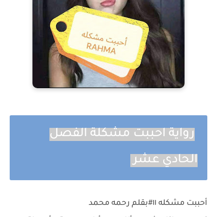
رواية احببت مشكلة الفصل
الحادي عشر
أحببت مشكله ١١#بقلم رحمه محمد