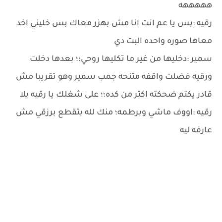
هههههه
رقيه :بس يا عم انت انا مش بهزر معاك بس خليني اخد
معاها صوره واحده البت دي
سمير :دخليها من غير ما تكليها روحي؛؛ بعدها دخلت
ورقيه فضلت واقفه متنحه جمب سمير وهو تقريبا مش
قادر يكتم ضحكته اكتر من كده؛؛ على شغلك يا رقيه يلا
رقيه :اووف ماشي وبرطمه؛ منك لله بتقطع برزقي مش
عارفه ليه