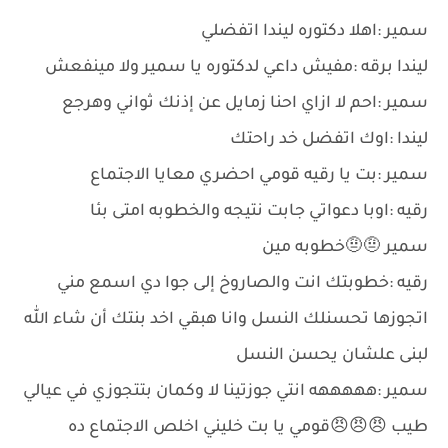
سمير :اهلا دكتوره ليندا اتفضلي
ليندا برقه :مفيش داعي لدكتوره يا سمير ولا مينفعش
سمير :احم لا ازاي احنا زمايل عن إذنك ثواني وهرجع
ليندا :اوك اتفضل خد راحتك
سمير :بت يا رقيه قومي احضري معايا الاجتماع
رقيه :اوبا دعواتي جابت نتيجه والخطوبه امتى بئا
سمير 🤨🤨خطوبه مين
رقيه :خطوبتك انت والصاروخ إلى جوا دي اسمع مني
اتجوزها تحسنلك النسل وانا هبقي اخد بنتك أن شاء الله
لبنى علشان يحسن النسل
سمير :هههههه انتي جوزتينا لا وكمان بتتجوزي في عيالي
طيب 😠😠😠قومي يا بت خليني اخلص الاجتماع ده