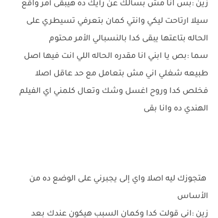
زين :بس انا مش بسألك عن رأيك ده هيبقى أمر واقع
سيلا ارتاحت ليكي وانتي كمان بتعرفي تسيطري على
الحاله بتاعتها يبقى كدا بالنسبالي الأمر محتوم
سما :بص يا ابني انا مقدره الحاله اللي انت فيها اصل
طبيعه شغلي اني مش بتعامل مع حد عاقل اصلا
فخلص كدا وروح اغسل وشك وتعال كلمني اي الفيلم
الهندي ده وانا بقى
هتجوزك ليه اصلا واي إلى يجبرني على الوضع ده من
الأساس
زين :اني قولت كدا وكمان السبب هيكون عندك بعد