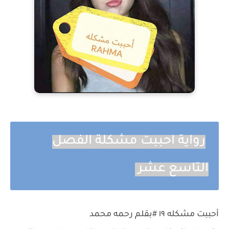
رواية احببت مشكلة الفصل
التاسع عشر
أحببت مشكله ١٩ #بقلم رحمه محمد