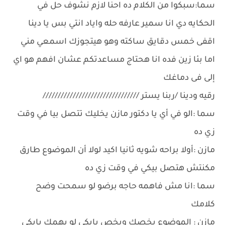
سما:سبكوا من الكلام ده احنا لازم نشوف حل في
الحكايه دي انا سمير عارفه حله واياد انتي بس يا دينا
اقفى خمس دقايق ساكته وهو هيتجوزك اسمعي مني
اما بئا زين فده انا هحتاج مساعدتكم عشان افهم هو اي
إلى فى دماغك
رقيه ودينا /ربنا يستر ////////////////////////////////
سما :الو في أي يا دكتور مازن يخليك تتصل بيا في وقت
زي ده
مازن :أولا براحه شويه ثانيا اكيد لولا أن الموضوع طارق
مكنتش هتصل بيكي في وقت زي ده
سما :انا مش فاهمه حاجه برضو لو سمحت وضح
كلامك
مازن : الموضوع يخصك ويخص بابكي لو يهمك بابكي