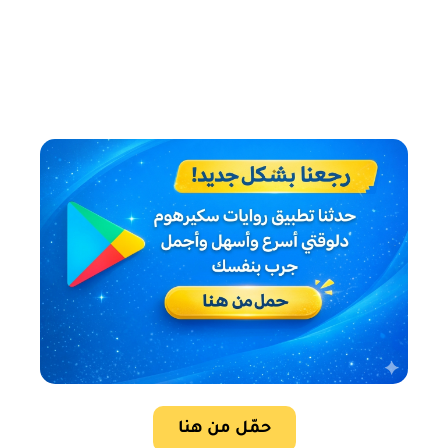
حمّل من هنا