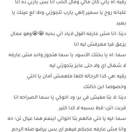
رقيه :اه ياني كان مالي ومال الحب انا بس ياربي ده انا
غلبانه روح يا سمير إلهي يارب تتجوزني وط؛ لع عينك يا
بعيد
دينا :انا مش عارفه اقول لاياد اني بحبه 😭😭وهو عمال
يزعق فيا معرفش ليه انا
سما :اه يا بختك الأسود يا سما هتجوز واحد مش عارفه
لا شغال اي ولا حتى عايز يتجوزني ليه
رقيه :هي كدا الرجاله كلها ملهمش أمان يا اختي
وخصوصا ابن خالتك
دينا :لا بئا مفيش في بر؛ ود اخوكي يا سما الصراحه انا
قربت اتن؛ قط بسببه لا كدا كتير
سما :ليه يا ختي مالهم بئا اخواتي اينعم هما عيال تن؛ حه
وانا مش عارفه عجبكم فيهم اي بس برضو صله الرحم