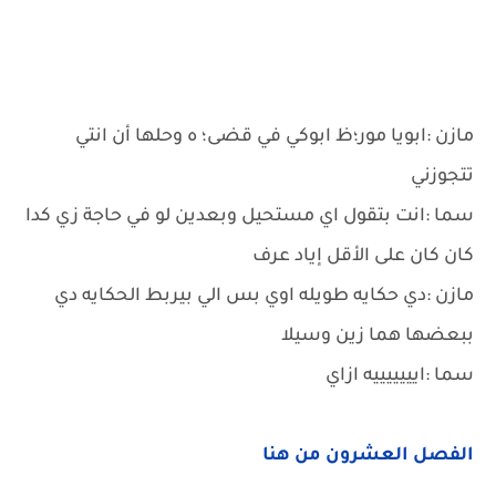
مازن :ابويا مور؛ظ ابوكي في قضى؛ ه وحلها أن انتي
تتجوزني
سما :انت بتقول اي مستحيل وبعدين لو في حاجة زي كدا
كان كان على الأقل إياد عرف
مازن :دي حكايه طويله اوي بس الي بيربط الحكايه دي
ببعضها هما زين وسيلا
سما :ايييييييه ازاي
الفصل العشرون من هنا