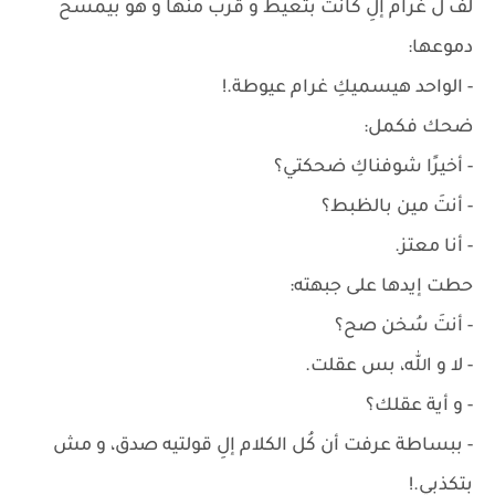
لف ل غرام إلِ كانت بتعيط و قرب منها و هو بيمسح
دموعها:
- الواحد هيسميكِ غرام عيوطة.!
ضحك فكمل:
- أخيرًا شوفناكِ ضحكتي؟
- أنتَ مين بالظبط؟
- أنا معتز.
حطت إيدها على جبهته:
- أنتَ سُخن صح؟
- لا و الله، بس عقلت.
- و أية عقلك؟
- ببساطة عرفت أن كُل الكلام إلِ قولتيه صدق، و مش
بتكذبي.!