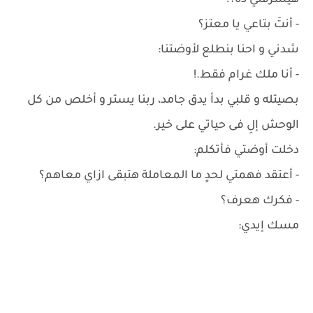
هيشرفني دة؟!
- أنتَ بتاعي يا معتز؟
شدني و احنا بنطلع لأوضتنا:
- أنا ملك غرام فقط.!
بصيتله و قلبي بدأ يدق جامد، ربنا يستر و أخلص من كل
الوحش إلِ فى حياتي على خير.
دخلت أوضتي فأتكلم:
- أعتقد فهمتي لحدٍ ما المعاملة هتبقى ازاي معاهم؟
- فكرك هعرف؟
مسك إيدي: