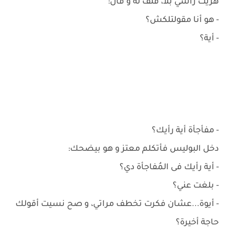
هزيت رأسي بلا، فلف له و قال:
- هو أنا مقولتلكش؟
- أية؟
- مفأجأة أية رأيك؟
دخل البوليس فأتكلم معتز و هو بيضحك:
- أية رأيك فى المُفاجأة دي؟
- بلغت عني؟
- أيوة...عشان فكرت تخطف مراتي، و صح نسيت أقولك
حاجة أخيرة؟