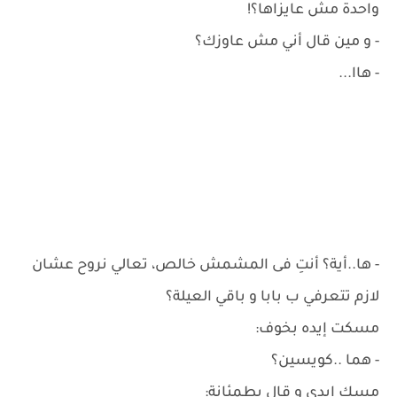
واحدة مش عايزاها؟!
- و مين قال أني مش عاوزك؟
- هاا...
- ها..أية؟ أنتِ فى المشمش خالص، تعالي نروح عشان
لازم تتعرفي ب بابا و باقي العيلة؟
مسكت إيده بخوف:
- هما ..كويسين؟
مسك إيدي و قال بطمئانة: