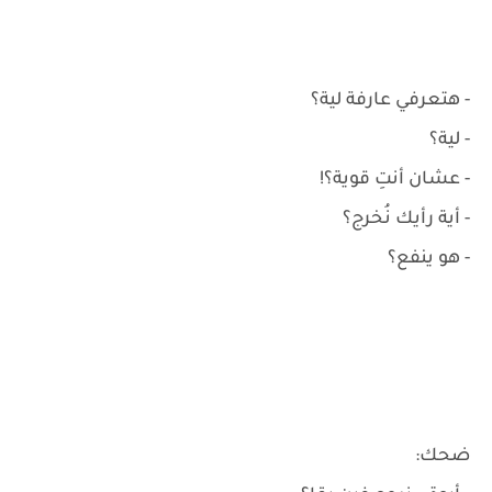
- هتعرفي عارفة لية؟
- لية؟
- عشان أنتِ قوية؟!
- أية رأيك نُخرج؟
- هو ينفع؟
ضحك: