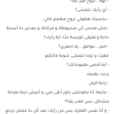
- أيوة...نروح فين بقا؟
- أي رأيك نتمشى؟
- بحسبك هتقولي نروح مطعم غالي.
- مش هحس أني مبسوطة، و مرتاحة، و بعدين دة أبسط
حاجة و هتبقى كويسة جدًا، أية رأيك؟
- امم....موافق...يلا اجهزي؟
جهزت و نزلنا نتمشى شوية فأتكلم:
- أية أقصى طموحاتك؟
رديت بهدوء:
- راحة البال.
- عارفة، أنا مكونتش عاوز أبقى غني، و أعيش حياة مليانة
مشاكل، بس القدر بقا؟!
- و أنا نفس الفكرة، بس من رأيك بعد كُل دة ممكن نرجع