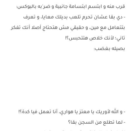
قرب منه و ابتسم ابتسامة جانبية و ضر'به بالبوكس:
- دي بقا عشان تحرم تلعب بديلك معايا، و تعرف
بتتعامل مع مين، و حقيقي مش هتحتاج أصلا أنك تفكر
تاني؛ لأنك خلاص هتتحبس؟!
بصيله بغضب:
- و الله لأوريك يا معتز يا هواري، أنا تعمل فيا كدة؟!
- لما تطلع من السجن بقا؟