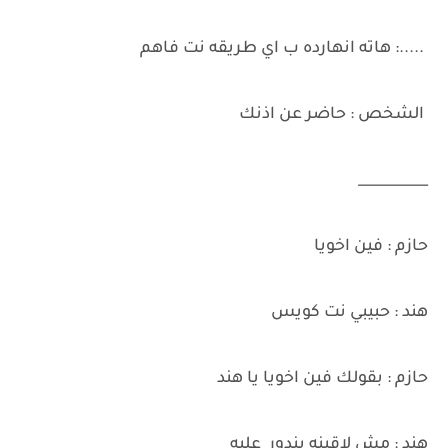
.....: هاته انهارده ب اي طريقه نت فاهم
الشخص : حاضر عن اذنك
__________
حازم : فين اخويا
هند : حبيبي نت كويس
حازم : بقولك فين اخويا يا هند
هند : مش لاقينه بندور عليه