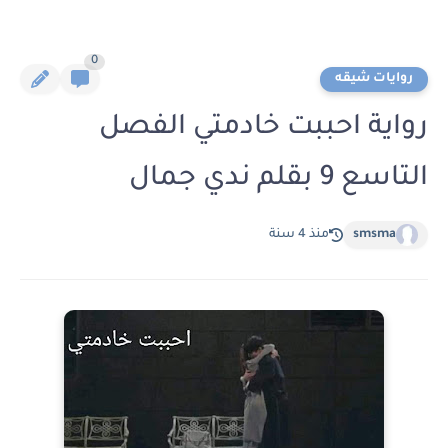
0
روايات شيقه
رواية احببت خادمتي الفصل
التاسع 9 بقلم ندي جمال
smsma
منذ 4 سنة