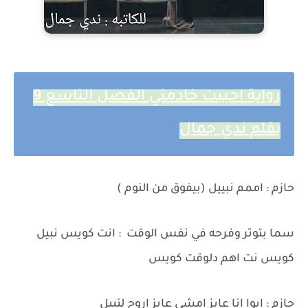
رواية احببت خادمتي الفصل التاسع 9
بقلم ندي جمال
حازم : اممم نبييل (بيفوق من النوم )
سما بتوتر وفرحه في نفس الوقت : انت كويس نبيل
كويس نت اهم دلوقت كويس
حازم : ايوا انا عايز امشي عايز اروح لنبيل