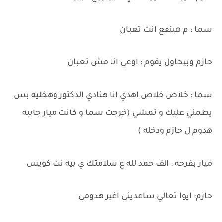
سما : م هينفع انت تعبان
حازم وبيحاول يقوم : اوعي انا مش تعبان
سما : خلاص خلاص اهدي انا هنادي الدكتور وهخليه بس
يطمني عليك و تمشي (خرجت سما و كانت ميار جايبه
هدوم ل حازم ودخله )
ميار بفرحه : الف حمد لله ع سلامتك ي بيه نت كويس
حازم: ايوا تعالي ساعديني اغير هدومي