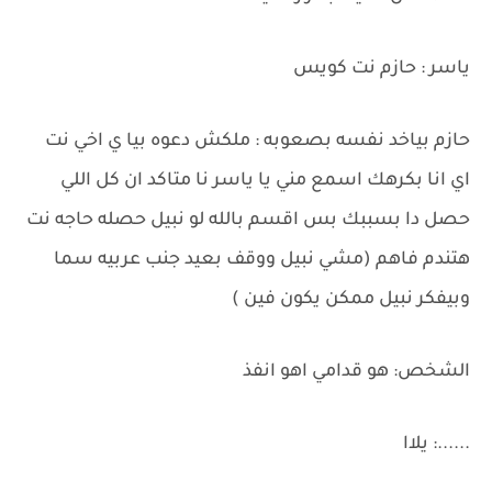
ياسر : حازم نت كويس
حازم بياخد نفسه بصعوبه : ملكش دعوه بيا ي اخي نت
اي انا بكرهك اسمع مني يا ياسر نا متاكد ان كل اللي
حصل دا بسببك بس اقسم بالله لو نبيل حصله حاجه نت
هتندم فاهم (مشي نبيل ووقف بعيد جنب عربيه سما
وبيفكر نبيل ممكن يكون فين )
الشخص: هو قدامي اهو انفذ
......: يلاا