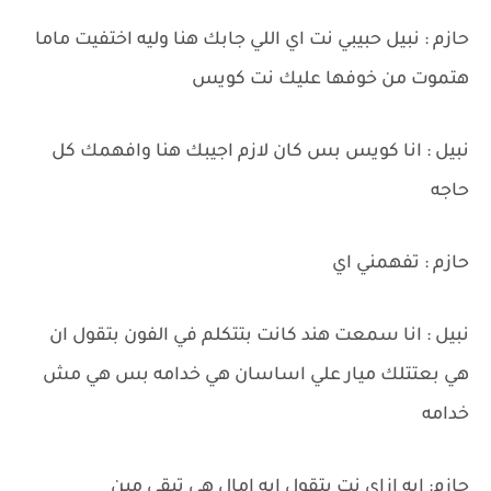
حازم : نبيل حبيبي نت اي اللي جابك هنا وليه اختفيت ماما
هتموت من خوفها عليك نت كويس
نبيل : انا كويس بس كان لازم اجيبك هنا وافهمك كل
حاجه
حازم : تفهمني اي
نبيل : انا سمعت هند كانت بتتكلم في الفون بتقول ان
هي بعتتلك ميار علي اساسان هي خدامه بس هي مش
خدامه
حازم: ايه ازاي نت بتقول ايه امال هي تبقي مين