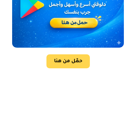
حمّل من هنا