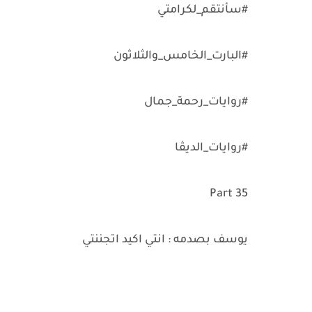
#سأنتقم_لكرامتي
#البارت_الخامس_والثلاثون
#روايات_رحمة_جمال
#روايات_الديڤا
Part 35
يوسف بصدمه : انتي اكيد اتجننتي