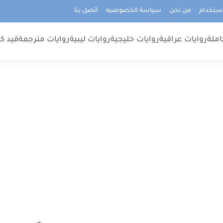
استخدام
من نحن
سياسة الخصوصيه
أتصل بنا
املة
روايات عراقية
روايات خليجية
روايات ليبية
روايات مترجمة
قيد كت