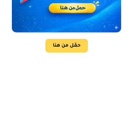
حمّل من هنا