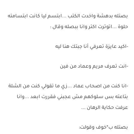
بصتله بدهشة واخدت الكتب ...ابتسم ليا كانت ابتسامته
حلوة ...اتوترت اكتر وانا ببصله وقال :
-اكيد عايزة تعرفي أنا جبتك هنا ليه
-‏انت تعرف مريم وعماد من فين
-‏انا كنت من اصحاب عماد ...زي ما تقولي كنت من الشلة
بتاعته بس سلوكهم مش عجبني فقررت ابعد ...وانا
عرفت حكاية الرهان ...
بصتله ب*خوف وقولت: