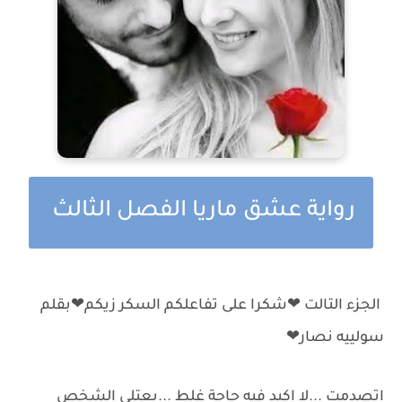
رواية عشق ماريا الفصل الثالث
الجزء التالت ❤شكرا على تفاعلكم السكر زيكم❤بقلم
سولييه نصار❤
اتصدمت ...لا اكيد فيه حاجة غلط ...بعتلي الشخص