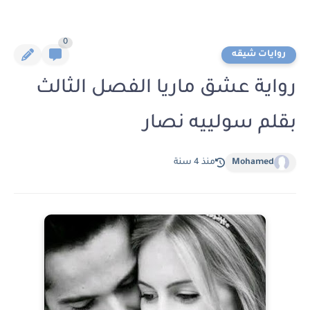
0
روايات شيقه
رواية عشق ماريا الفصل الثالث
بقلم سولييه نصار
Mohamed
منذ 4 سنة