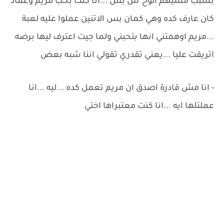
بسبب مشيهم الوح*ش بس ...انا كنت بحب مريم وعماد
كان عارف كده وهي كمان بس الاتنين عملوا عليه لعبة
...مريم اوهمتني انها بتحبني ولما جيت اعترف ليها برضه
اتريقت عليا ...يعني تقدري تقولي اننا شبه بعض
- انا مش قادرة اصدق ان مريم تعمل كده ...ليه ...انا
عملتلها ايه ...انا كنت معتبراها اختي