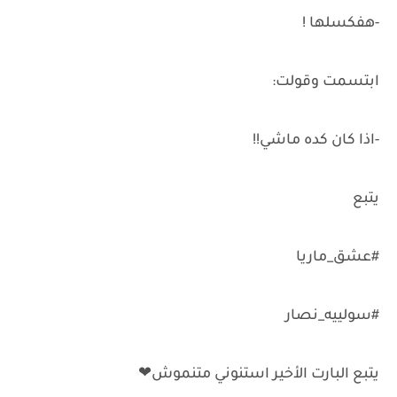
-هفكسلها !
ابتسمت وقولت:
-اذا كان كده ماشي!!
يتبع
#عشق_ماريا
#سولييه_نصار
يتبع البارت الأخير استنوني متنموش❤