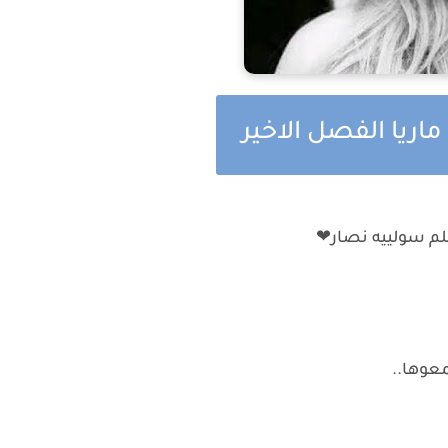
اريا الفصل الاخير
لم سولييه نصار❤
عوها..