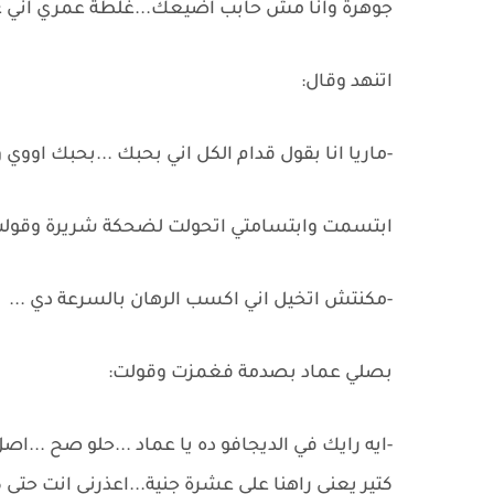
جوهرة وانا مش حابب اضيعك...غلطة عمري اني عمل
اتنهد وقال:
-ماريا انا بقول قدام الكل اني بحبك ...بحبك اووي
ابتسمت وابتسامتي اتحولت لضحكة شريرة وقولت
-مكنتش اتخيل اني اكسب الرهان بالسرعة دي ...
بصلي عماد بصدمة فغمزت وقولت:
-ايه رايك في الديجافو ده يا عماد ...حلو صح ...
كتير يعني راهنا علي عشرة جنية...اعذرني انت حتي كت