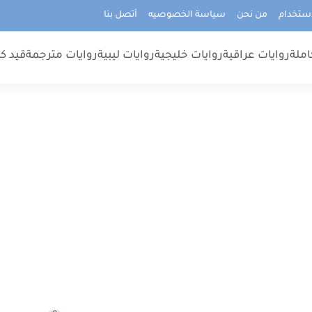
استخدام
من نحن
سياسة الخصوصيه
أتصل بنا
املة
روايات عراقية
روايات خليجية
روايات ليبية
روايات مترجمة
قيد كت