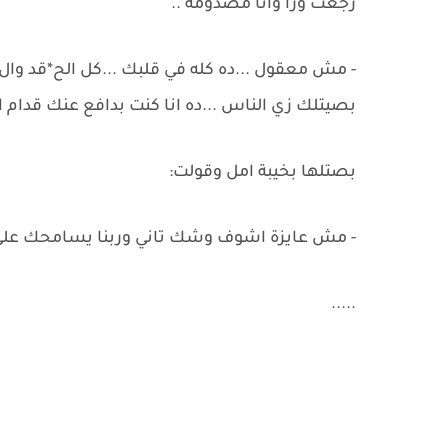
رجعت ورا وانا مصدومة ..
- مش معقول ...ده كله في قلبك ...كل الح*قد وال*ك
بصيتلك زي الناس ...ده انا كنت بدافع عنك قدام ا
بصتلها بخيبة امل وقولت:
- مش عايزة اشوف وشك تاني وربنا يسامحك علي ا
.....