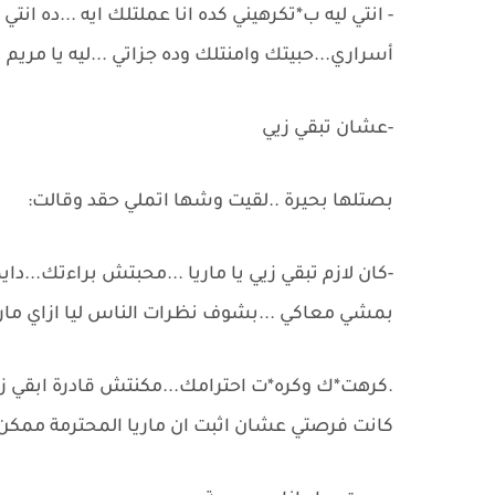
- انتي ليه ب*تكرهيني كده انا عملتلك ايه ...ده انت
أسراري...حبيتك وامنتلك وده جزاتي ...ليه يا مريم
-عشان تبقي زيي
بصتلها بحيرة ..لقيت وشها اتملي حقد وقالت:
-كان لازم تبقي زيي يا ماريا ...محبتش براءتك...د
بمشي معاكي ...بشوف نظرات الناس ليا ازاي ماري
.كرهت*ك وكره*ت احترامك...مكنتش قادرة ابقي زي
كانت فرصتي عشان اثبت ان ماريا المحترمة ممكن 