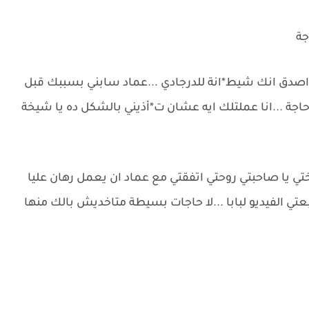
جة
صدق انك شيط*انة للدرجادي ...عماد سابني بسببك قبل
حاجة ...انا عملتلك ايه عشان ت*أذيني بالشكل ده يا شيخة
اختي يا صاحبتي روحتي اتفقتي مع عماد ان يعمل رهان عليا
ي الفيديو لبابا ...لا حاجات بسيطة متاخديش بالك منها