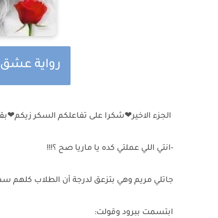
رواية عشق م
الجزء الاخير❤شكرا على تفاعلكم السكر زيكم❤بق
-انتي اللي عملتي كده يا ماريا صح ؟!!!
جاتلي مريم وهي بتزعق لدرجة أن الطلاب كلهم سم
ابتسمت ببرود وقولت: