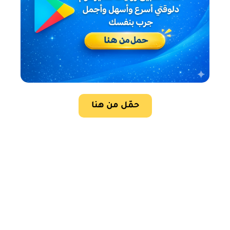
حمّل من هنا