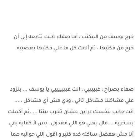
خرج يوسف من المكتب ، أما صفاء ظلت تتابعه إلي أن
خرج من مكتبها ، ثم ألقت كل ما علي مكتبها بعصييه
صفاء بصراخ : غبييييي ، انت غبييييييي يا يوسف ... بتزود
علي مشاكلنا مشاكل تاني ، ودي مش أي مشاكل .....
انت جايب بنفسك دراين عشان تخرب بيتنا .....ثم أكملت
بسخريه ... قال يعني هو اللي معدول ، بس لأ كفايه بقي
أنا مش هفضل ساكته كده كتير و اقول اللي حواليه هما