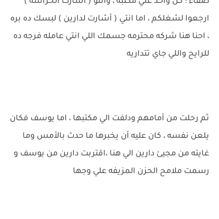
صفاء : كل واحد علي مكتبه ، وانتو ( أشارت الحراسه )
ارجعوا لشغلكم ، اما انتي ( أشارت لدارين ) لبسك ده بره
، احنا هنا شركه محترمه جسمك اللي انتي عامله فرجه ده
للرايح واللي جاي تتداريه
ثم رحلت من أمامهم ودلفت الي مكتبها ، اما يوسف فكان
يلعن نفسه ، كان عليه أن يخبرها ما حدث بالأمس وما
غايته من مجيئ دارين الي هنا ،اقتربت دارين من يوسف و
رسمت ملامح الحزن المزيفه علي وجها