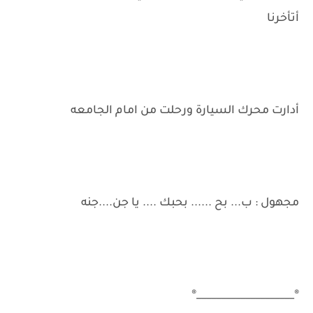
أتأخرنا
أدارت محرك السيارة ورحلت من امام الجامعه
مجهول : ب... بح ...... بحبك .... يا جن....جنه
®____________________®