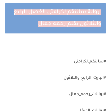
رواية سانتقم لكرامتي الفصل الرابع
والثلاثون بقلم رحمه جمال
#سأنتقم_لكرامتي
#البارت_الرابع_والثلاثون
#روايات_رحمه_جمال
#روايات_الديڤا