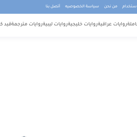
استخدام
من نحن
سياسة الخصوصيه
أتصل بنا
املة
روايات عراقية
روايات خليجية
روايات ليبية
روايات مترجمة
قيد كت