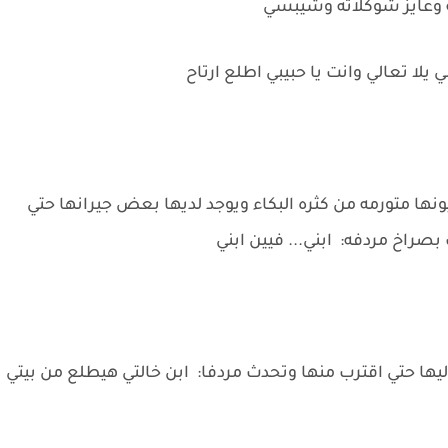
يه وعايز شوكلاته وشيبسي
يلا تعالي وانت يا حبيبي اطلع ارتاح
نها متورمه من كثره البكاء ويوجد لديها بعض جيرانها حتي
صراخ مردفه: ابني... فيين ابني
ها حتي اقترب منها وتحدث مردفا: ابن خالتي هيطلع من بيتي