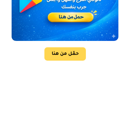
حمّل من هنا