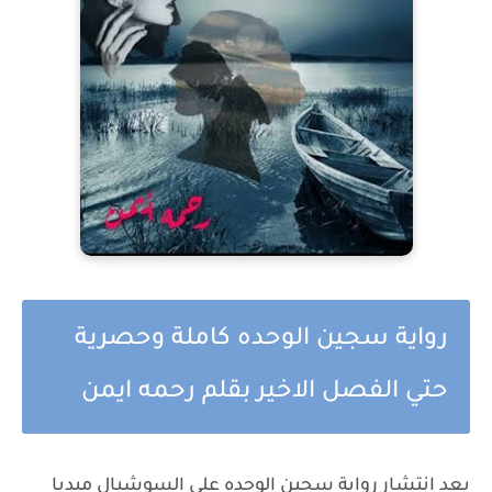
رواية سجين الوحده كاملة وحصرية
حتي الفصل الاخير بقلم رحمه ايمن
بعد انتشار رواية سجين الوحده على السوشيال ميديا