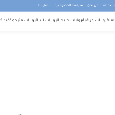
استخدام
من نحن
سياسة الخصوصيه
أتصل بنا
املة
روايات عراقية
روايات خليجية
روايات ليبية
روايات مترجمة
قيد كت