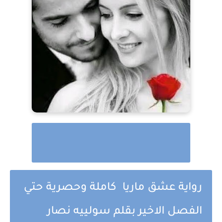
رواية عشق ماريا كاملة وحصرية حتي
الفصل الاخير بقلم سولييه نصار