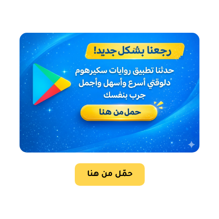
حمّل من هنا