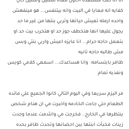
انا انا كنت مستعده احاول معاه لسنين وسنين كان
كفايه انه معايا في البيت وانه بيتنفس... هو مينفهش
واحده ارمله تعيش حياتها وتربي بنتها من غير ما حد
يجول عليها انها هتخطف جوز حد او هتخرب بيت حد او
بتعمل حاجه حرام... انا عايزه اعيش واربي بنتي وبس
مش طالبه حاجه تانيه
ظافر بابتسامه: وانا هساعدك... اسمعي كلامي كويس
ونفذيه تمام
مر اليزم سريعا وفي اليوم التالي كانوا الجميع علي مائده
الطعام حتي جاءت الخادمه واخبرت مي ان هنام شخص
ينتظرها في الخارج.. فخرجت مي وانثدمت عندما وجدت
زينات فخبأت ابنتها ببن احضانها وتحدث ظافر بحده