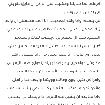
كرهتها لما سابتنا ومشيت بس انا كل ال عايزه دلوجتي
اني اعيش لابني وبس
مي بلهفه: وانا والله العظيم.. انا اصلا محلمش ان واحد
زيك ممكن يبصلي... حضرتك ظافر بيه ابن اكبر عيله في
الصعيد كلها ال متعلم بره وبيعرف لغات ومهندس
كبير... بس انا لسه بحب حسن الله يرحمه.. حسن مش
مجرد زوج عادي.. انا بحب حسن من وانا صغيره واهلي
مكنوش موافجين بيه وامه اجبرته يتحوز واحده تانيه بس
طلعت محترمه ومتربيه وللأسف كان عندها السكر
وامراض كتيره جوي وماتت ووجتها واجفت جدام اهلي
واتجوزته ولما عىفت انه تعبان كنت بدعي ربنا بالساعات
وانا ساجده ان يشيل عنه المرض دا ويحطه في جسمي