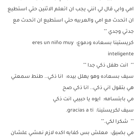
امي وابي قال لي انني يجب ان اتعلم الاثنين حتي استطيع
ان اتحدث مع امي والعربيه حتي استطيع ان اتحدث مع
جدتي وجدي ""
كريستينا بسعاده ودموع: eres un niño muy
inteligente
"" انت طفل ذكي جدا ""
سيف بسعاده وهو يهلل بيده: انا ذكي.. طنط سمعتي
هي بتقول اني ذكي.. انا ذكي صح
مي بابتسامه: ايوه يا حبيبي انت ذكي
سيف لكريستينا: gracias a ti.
"" شكرا لكي.""
مي بضيق: معلش بس كفايه اكده لازم نمشي علشان