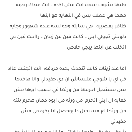
خليها تشوف سيف انت مش اكده.. انت عندك رحمه
مهما هي عملت بس في النهايه هو ابنها
ظافر بعصبيه: هي سابته وهو لسه عنده شهوور وجايه
دلوجتي تجولي ابني.. كانت فين من زمان.. رااحت فين عي
اتخلت عن ابنها يبجي خلاص
اما عند زينات كانت تتحدث بحده مردفه: انت اتجننت عااد
في اي يا شوجي متنساش ان دي حفيدتي وانا هاخدها
بس مستحيل احرمها من ورثها في نصيب ابوها مش
كفايه ان ابني اتحرم من ورثه من ابوه كمان هحرم بنته
من ورثها لع مستحيل دا يوحصل انا بكره مي مش
حفيدتي