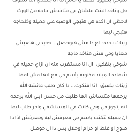
شوقي بضيق: طبعا يا خالتي ما انا جصدي اننا نشوف
حل وناخد البنت علشان مي متاخدش حاجه من الورث
لاحظي ان اكده هي هتبجي الوصيه علي جميله وكلحاجه
هتبجي ليها
زينات بحده: لع دا مش هيوحصل... حفيدتي هتعيش
معايا ومي مش هتاخد حاجه
شوقي بتفكير : ال انا مستغرب منه ان ازاي جميله في
شهاده الميلاد مكتوبه بأسم مي مع انها مش امها
زينات بضيق: انا افتكرت... دا كان طلب عائشه الله
يرحمها متنساش انها طلبت من حسن ابني الله يرحمه
انه يتجوز مي وهي كانت في المستشفي واخر طلب ليها
ان جميله تتكتب باسم مي معرفش ليه ومعرفش اذا دا
صوح او غلط او حرام اوحلال بس دا ال حوصل