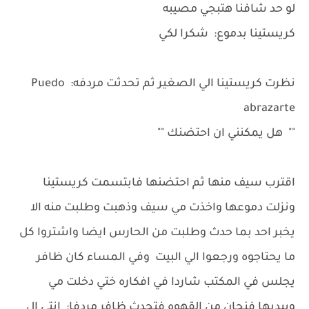
لو حد شافنا هتبجي مصيبه
كريستينا بدموع: شكرا لكي
نظرت كريستينا الي الصغير ثم تحدثت مردفه: Puedo
abrazarte
"" هل يمكنني ان احتضنك ""
اقترب سيف منها ثم احتضنها فابتسمت كريستينا
ونزلت دموعها واخذت مي سيف وذهبت وطلبت منه الا
يخبر احد بما حدث وطلبت من الحارس ايضا واشتروا كل
ما يحتاجوه ورجعوا الي البيت وفي المساء كان ظافر
يجلس في المكتب شاردا في افكاره ختي دخلت مي
وبيديها فنجان من القهوه فتحدث ظافر مردفا: انتي ال