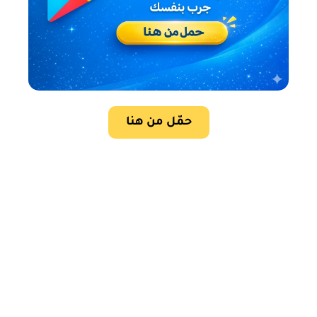
حمّل من هنا