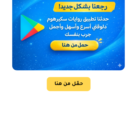
حمّل من هنا