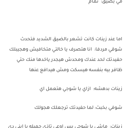
مي بضيق: تمام
اما عند زينات كانت تشعر بالضيق الشديد فتحدث
شوقي مردفا: انا هتصرف يا خالتي متخافيش وهجيبلك
حفيدتك لحد عندك ومحدش هيجدر ياخدها منك حتي
ظافر بيه بنفسه هيسكت ومش هيدافع عنها
زينات بدهشه: ازاي يا شوجي هتعمل اي
شوفي بخبث: لما حفيدتك ترجعلك هجولك
زينات: ماشي يا شوجي بس اوعي تاذي جميله يا ابني دي