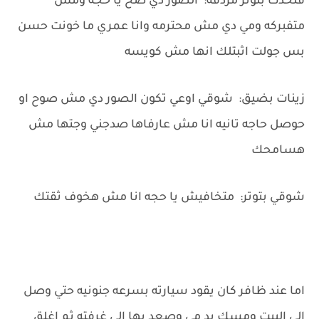
فتحدث بتوتر مردفه: الصور دي صح يا حجه ومش
متفبركه ومي دي مش محترمه وانا عمري ما خونت حسن
بس جولت اثبتلك انها مش كويسه
زينات بضيق: شوقي اوعي تكون الصور دي مش صوح او
حوصل حاجه تانيه انا مش عارفاها صدجني وجتها مش
هسامحك
شوقي بتوتر: متخافيش يا حجه انا مش هخوف ثقتك
اما عند ظافر كان يقود سيارته بسرعه جنونيه حتي وصل
الي البيت ومسك يد مي وصعد بها الي غرفته ثم اغلق