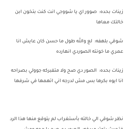
زينات بحده: صوور اي يا شووجي انت كنت بتخون ابن
خالتك معاها
شوقي بلهفه: لع والله طول ما حسن كان عايش انا
عمري ما خونته الصوردي انهارده
زينات بحده: الصور دي صح ولا متفبركه جوولي بصراحه
انا ايوه بكرها بس مش لدرجه اني اتهمها في شرفها
نظر شوقي الي خالته بأستغراب لم يتوقع منها هذا الرد