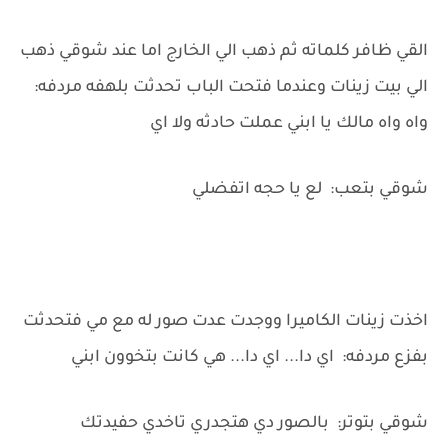
القي ظافر كلماته ثم ذهب الي الخارج اما عند شوقي ذهب
الي بيت زينات وعندما فتحت الباب تحدثت بلهفه مردفه:
واه واه مالك يا ابني عملت حادثه ولا اي
شوقي بتعب: لع يا حجه اتفضلي
اخذت زينات الكاميرا ووجدت عدت صور له مع مي فتحدثت
بفزع مردفه: اي دا... اي دا... هي كانت بتخوون ابني
شوقي بتوتر: بالصور دي هتجدري تاخدي حفيدتك