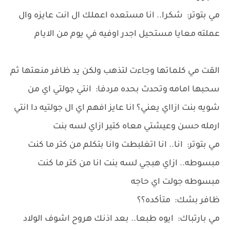
مي بتوتر: شكرا.. انا مستعده اعملك ال انت عايزه وال
عملته معايا مستحيل اجدر اوفيه في يوم من الايام
القت مي كلماتها وجاءت لتذهب ولكن يد ظافر منعتها ثم
سحبها امامه وتحدث بحده مردفا: انتي جولتي اي من
شويه بنت ازااي يعني؟ انا عايز افهم اي ال جولتيه دا انتي
ارمله حسن وعيشتي معاه كتير ازاي لسه بنت
مي بتوتر: انا.. انا اتغلبطت وانا بتكلم من كتر ما كنت
مبسوطه.. ازاي هبجي لسه بنت انا من كتر ما كنت
مبسوطه جولت اي حاجه
ظافر بشك: متأكده؟؟
مي بارتباك: ايوه طبعا.. بعد اذنك هروح اشوف الولاد