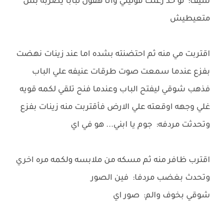
سيف: لو حد زعلك قوليلي وانا هقول لبابا يضربه بس
متعيطيش
اقتربت مي منه ثم احتضنته بشده اما عند زينات نهضت
بفزع عندما سمعت صوت طرقات عنيفه علي الباب
فذهب شوقي ليفتح الباب وعندما فنح تلقي لكمه قويه
غلي وجهه اوقعته علي الارض فأقتربت منه زينات بفزع
وتحدثت مردفه: جوم يا ابني... هو في اي
اقترب ظافر منه ثم مسكه من ملابسه ولكمه مره اخري
وتحدث بغضب مردفا: فين الصور
شوقي بخوف والم: صور اي