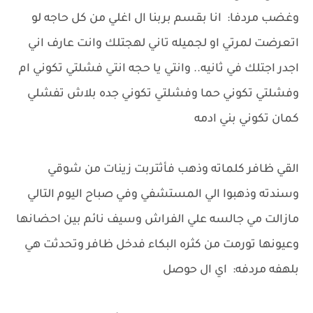
وغضب مردفا: انا بقسم بربنا ال اغلي من كل حاجه لو
اتعرضت لمرتي او لجميله تاني لهجتلك وانت عارف اني
اجدر اجتلك في ثانيه.. وانتي يا حجه انتي فشلتي تكوني ام
وفشلتي تكوني حما وفشلتي تكوني جده بلاش تفشلي
كمان تكوني بني ادمه
القي ظافر كلماته وذهب فأثتربت زينات من شوقي
وسندته وذهبوا الي المستشفي وفي صباح اليوم التالي
مازالت مي جالسه علي الفراش وسيف نائم بين احضانها
وعيونها تورمت من كثره البكاء فدخل ظافر وتحدثت هي
بلهفه مردفه: اي ال حوصل