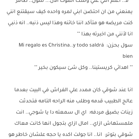
"" لا.. اعلم انني علي وشك الموت الأن... سول.. ظافر
يمنعني من ان احتضن ابني لمره واحده كيف سيقتنع انني
كنت مريضه هو متأكد اننا خائنه وهذا ليس ذنبه.. انه ذنبي
انا لأنني من اخبرته بهذا ""
سول بحزن: Mi regalo es Christina..y todo saldrá
bien
"" اهدائي كريستينا.. وكل شئ سيكون بخير ""
انا عند شوقي كان ممدد علي الفراش في البيت بعدما
عالج الطبيب قدمه وطلب منه الراحه التامه فتحدثت
زينات بضيق مردفه: اي ال سمعته دا يا شوجي.. انت
ملمستهاش ازاي.. امال ازاي بتجول انها كانت معاك
شوقي بتوتر: انا.. انا جولت اكده يا حجه علشان خاطر هو