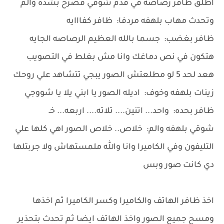
اطلق ظافر رصاصه في قدم شوقي فصرخ بشده والم
وتحدث مهاب بلهفه مردفا: ظافر كفااايه
ظافر بغضب: جسما بالله العظيم الرصاصه الجايه
هتكون في نص دماغك وانا مش بغلط في التصويب
هعد لحد 5 لو مطلعتش الصور يبجي تتشاهد علي روحك
زينات بلهفه وخوف: اديله الصور يا ابني يلا يا شووجي
ظافر بحده: واحد... اتنين.... تلاته.... اربعه... خـ
شوقي بلهفه والم: خلاص.. خلاص الصور اهي كلها علي
التليفون وفي الكاميرا وانا والله ملمستهاش ولا جربتلها
دي كانت صور وبس
اخذ ظافر الهاتف والكاميرا وكسر الكاميرا ثم اخذها
ومسح جميع الصور واخذ الهاتف ايضا ثم تحدث بتحذير