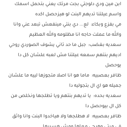
ابن مين ودي دلوجتي بجت مرتك يعني بتحمل اسمك
واسم عيلتنا تديهم البنت لو هيزحصل اكده
مي بفزع وبكاء: لع... دي بنتي مينفعش تبعد عني وانا
والله ما عملت حاجه انا مظلومه والله العظيم
سعديه بغضب: جبل ما حد تاني يشوف الصوردي روحي
اديهم بنتهم سمعه عيلتنا مش لعبه علشان كل دا
يوحصل
ظافر بعصبيه: ماما هو انا اصلا متجوزها لييه ما علشان
جميله هو اي ال بتجوليه دا
سعديه بحده: يا تديهم بنتهم ويا تطلجها ونخلص من
كل ال بيوحصل دا
ظافر بعصبيه: لا هطلجها ولا هياخدوا البنت وانا واثق
في مرتي وهبجي معاها ومش هسيبها