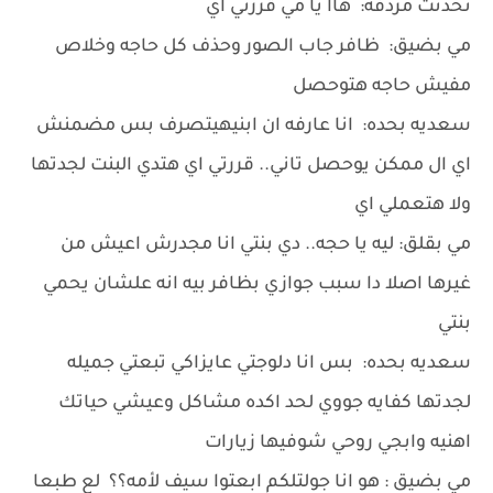
تحدثت مردفه: هاا يا مي قررتي اي
مي بضيق: ظافر جاب الصور وحذف كل حاجه وخلاص
مفيش حاجه هتوحصل
سعديه بحده: انا عارفه ان ابنيهيتصرف بس مضمنش
اي ال ممكن يوحصل تاني.. قررتي اي هتدي البنت لجدتها
ولا هتعملي اي
مي بقلق: ليه يا حجه.. دي بنتي انا مجدرش اعيش من
غيرها اصلا دا سبب جوازي بظافر بيه انه علشان يحمي
بنتي
سعديه بحده: بس انا دلوجتي عايزاكي تبعتي جميله
لجدتها كفايه جووي لحد اكده مشاكل وعيشي حياتك
اهنيه وابجي روحي شوفيها زيارات
مي بضيق : هو انا جولتلكم ابعتوا سيف لأمه؟؟ لع طبعا