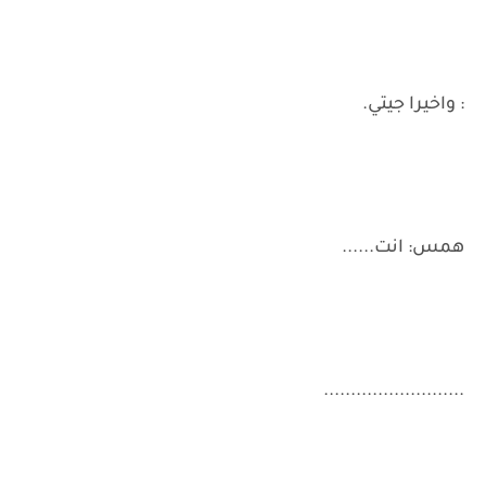
: واخيرا جيتي.
همس: انت......
..........................