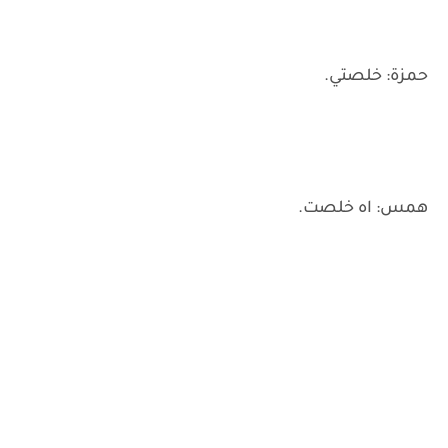
حمزة: خلصتي.
همس: اه خلصت.