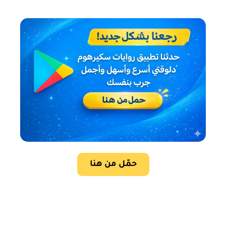
حمّل من هنا