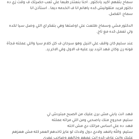
سماح بتفهم: اكيد يادكتور.. احنا بنعتذر طبعا علي تعب حضرتك ف وقت زي ده
دكتور فريد: متقوليش كده ياهانم انا ف الخدمه ديما.. استأذن انا
سماح: اتفضل.
الدكتور مشي وسماح طلعت علي اوضتها وهي بتفكر اي اللي وصل سيا لكده
ولي تعمل كده مع تاج.
عند سليم كان واقف علي النيل وهو سرحان ف كل كلام سيا واللي عملته فجأة
فونه رن وكان فهد اتردد يرد عليه ف الاول وفي الاخر رد.
فهد: انت يابني مش برن عليك من الصبح مبتردش لي
سليم: محروج منك ياصحبي ومن اللي مراته عملته
فهد: ده علي اساس مراتك دي مش اخته
سليم: والله يافهد ولادي دول ولادك لو عايز تاخدهم العمر كله مش هعزهم
عليك وانت عارف كده انت عمهم وخالهم وصاحب عمري