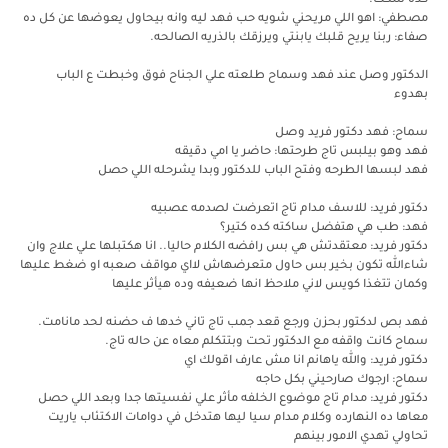
كده سكت.
مصطفي: اهو اللي مريحني شويه حب فهد ليه وانه بيحاول يعوضها عن كل ده
صفاء: ربنا يريح قلبك يابنتي ويرزقك بالذريه الصالحه.
الدكتور وصل عند فهد وسماح طلعته علي الجناح فوق وخبطت ع الباب
بهدوء
سماح: فهد دكتور فريد وصل
فهد وهو بيلبس تاج طرحتها: حاضر يا امي دقيقه
فهد لبسها الطرحه وفتح الباب للدكتور وبدا يشرحله اللي حصل
دكتور فريد: للاسف مدام تاج اتعرضت لصدمه عصبيه
فهد: طب هي هتفضل ساكته كده كتير؟
دكتور فريد: معتقدتش هي بس رافضه الكلام حاليا.. انا هكتبلها علي علاج وان
شاءالله تكون بخير بس حاول متعرضهاش لااي مواقف صعبه او ضغط عليها
وكمان تتغذا كويس لاني ملاحظ انها ضعيفه وده هيأثر عليها
فهد بص لدكتور بحزن ورجع قعد جمب تاج تاني خدها ف حضنه لحد مانامت.
سماح كانت واقفه مع الدكتور تحت وبتتكلم معاه عن حاله تاج.
دكتور فريد: والله ياهانم انا مش عارف اقولك اي
سماح: ارجوك صارحيني بكل حاجه
دكتور فريد: مدام تاج موضوع الخلفه مأثر علي نفسيتها جدا وبعد اللي حصل
معاها ده النهارده وكلام مدام سيا ليها هتدخل في دوامات الاكتئاب ياريت
تحاولي تهدي الامور بينهم