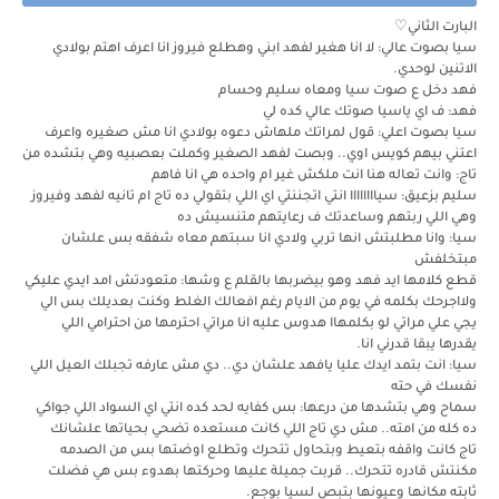
البارت الثاني♡
سيا بصوت عالي: لا انا هغير لفهد ابني وهطلع فيروز انا اعرف اهتم بولادي
الاتنين لوحدي.
فهد دخل ع صوت سيا ومعاه سليم وحسام
فهد: ف اي ياسيا صوتك عالي كده لي
سيا بصوت اعلي: قول لمراتك ملهاش دعوه بولادي انا مش صغيره واعرف
اعتني بيهم كويس اوي.. وبصت لفهد الصغير وكملت بعصبيه وهي بتشده من
تاج: وانت تعاله هنا انت ملكش غير ام واحده هي انا فاهم
سليم بزعيق: سياااااااا انتي اتجننتي اي اللي بتقولي ده تاج ام تانيه لفهد وفيروز
وهي اللي ربتهم وساعدتك ف رعايتهم متنسيش ده
سيا: وانا مطلبتش انها تربي ولادي انا سبتهم معاه شفقه بس علشان
مبتخلفش
قطع كلامها ايد فهد وهو بيضربها بالقلم ع وشها: متعودتش امد ايدي عليكي
ولااجرحك بكلمه في يوم من الايام رغم افعالك الغلط وكنت بعديلك بس الي
يجي علي مراتي لو بكلمهاا هدوس عليه انا مراتي احترمها من احترامي اللي
يقدرها يبقا قدرني انا.
سيا: انت بتمد ايدك عليا يافهد علشان دي.. دي مش عارفه تجبلك العيل اللي
نفسك في حته
سماح وهي بتشدها من درعها: بس كفايه لحد كده انتي اي السواد اللي جواكي
ده كله من امته.. مش دي تاج اللي كانت مستعده تضحي بحياتها علشانك
تاج كانت واقفه بتعيط وبتحاول تتحرك وتطلع اوضتها بس من الصدمه
مكنتش قادره تتحرك.. قربت جميلة عليها وحركتها بهدوء بس هي فضلت
ثابته مكانها وعيونها بتبص لسيا بوجع.