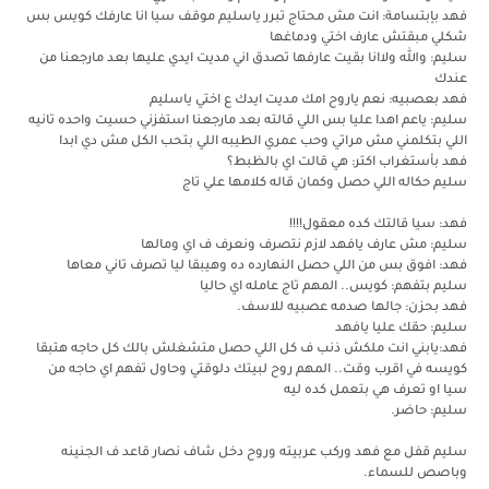
فهد بإبتسامة: انت مش محتاج تبرر ياسليم موقف سيا انا عارفك كويس بس
شكلي مبقتش عارف اختي ودماغها
سليم: والله ولاانا بقيت عارفها تصدق اني مديت ايدي عليها بعد مارجعنا من
عندك
فهد بعصبيه: نعم ياروح امك مديت ايدك ع اختي ياسليم
سليم: ياعم اهدا عليا بس اللي قالته بعد مارجعنا استفزني حسيت واحده تانيه
اللي بتكلمني مش مراتي وحب عمري الطيبه اللي بتحب الكل مش دي ابدا
فهد بأستغراب اكتر: هي قالت اي بالظبط؟
سليم حكاله اللي حصل وكمان قاله كلامها علي تاج
فهد: سيا قالتك كده معقول!!!!
سليم: مش عارف يافهد لازم نتصرف ونعرف ف اي ومالها
فهد: افوق بس من اللي حصل النهارده ده وهيبقا ليا تصرف تاني معاها
سليم بتفهم: كويس.. المهم تاج عامله اي حاليا
فهد بحزن: جالها صدمه عصبيه للاسف.
سليم: حقك عليا يافهد
فهد:يابني انت ملكش ذنب ف كل اللي حصل متشغلش بالك كل حاجه هتبقا
كويسه في اقرب وقت.. المهم روح لبيتك دلوقتي وحاول تفهم اي حاجه من
سيا او تعرف هي بتعمل كده ليه
سليم: حاضر.
سليم قفل مع فهد وركب عربيته وروح دخل شاف نصار قاعد ف الجنينه
وباصص للسماء.