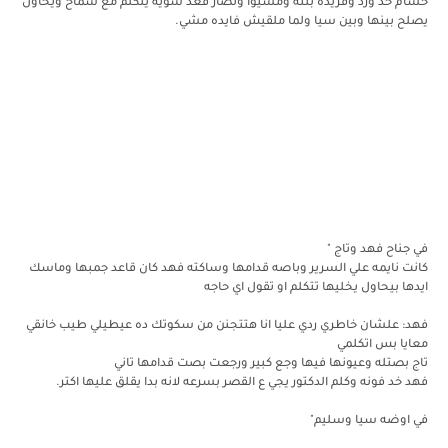
حسام خد ورد وفريده بنته ومشيوا ونصار قعد شويه يتكلم مع سماح ويحاول
يصلح بينها وبين سيا ولما ملقيش فايده مشي.
في جناح فهد وتاج "
كانت نايمه علي السرير وباصه قدامها وساكته فهد كان قاعد جمبها وماسك
ايدها بيحاول يخليها تتكلم او تقول اي حاجه
فهد: علشان خاطري ردي عليا انا هتتجنن من سكوتك ده عيطيلي طيب خانقي
معايا بس اتكلمي
تاج بصتله وعيونها فيها وجع كبير ورجعت بصت قدامها تاني
فهد خد فونه وكلم الدكتور يجي ع القصر بسرعه لانه بدا يقلق عليها اكتر.
في اوضه سيا وسليم"