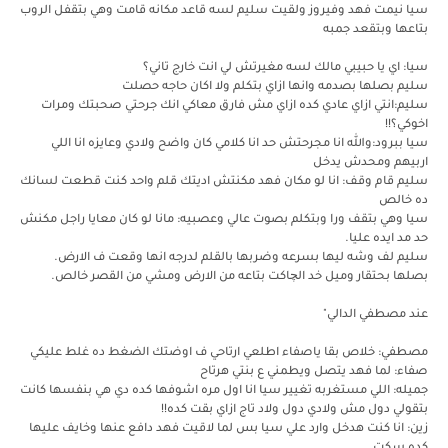
سيا نيمت فهد وفيروز ولقيت سليم لسه قاعد مكانه قامت وهي بتقفل الروب
بتاعها وبتقعد جمبه
سيا: اي يا حبيبي مالك لسه مغيرتش لي انت خارج تاني؟
سليم بصلها بصدمه وانها ازاي بتكلم ولا اكان حاجه حصلت
سليم:انتي ازاي عادي كده ازاي مش فارق معاكي انك جرحتي صحبتك ومرات
اخوكي؟!!
سيا ببرود:والله انا مجرحتش حد انا كلامي كان واضح ولادي وعايزه انا اللي
اربيهم ومحدش يدخل
سليم قام وقف: انا لو مكان فهد مكنتش اديتك قلم واحد كنت قطعت لسانك
ده خالص
سيا وهي بتقف ورا وبتكلم بصوت عالي وعصبيه: مانا لو كان معايا راجل مكنش
حد مد ايده عليا.
سليم لف وشه ليها بسرعه وضربها بالقلم لدرجه انها وقعت ف الارض.
بصلها بحتقار وميل خد الچاكت بتاعه من الارض ومشي من القصر خالص.
عند مصطفي الدالي"
مصطفي: خلاص بقا ياصفاء اطلعي ارتاحي ف اوضتك الضغط ده غلط عليكي
صفاء: لما فهد يتصل ويطمني ع بنتي هرتاح
جميله: اللي مستغربه تغيير سيا انا اول مره اشوفها كده دي هي بنفسها كانت
بتقولي دول مش ولادي دول ولاد تاج ازاي بقت كده!!
زين: انا كنت هدخل وارد علي سيا بس لما لاقيت فهد دافع عنها وخايف عليها