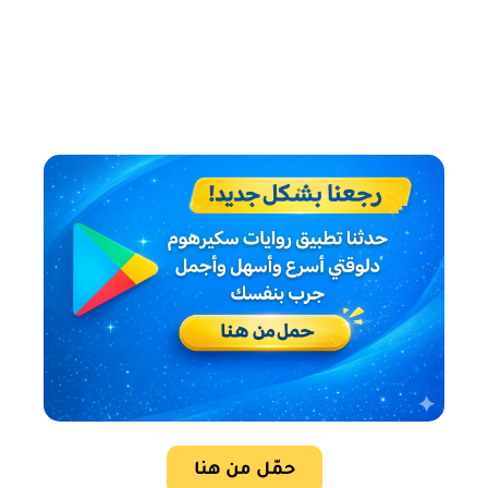
حمّل من هنا