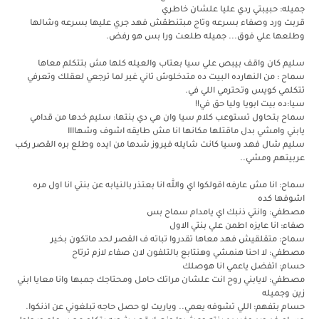
جميله: حبيبتي ردي عليا علشان خاطري
قربت ورد وصفاء بسرعه وتاج مبتنطقش فهد جري عليها بسرعه وشالها
وطلعها علي فوق... جميله طلعت ورا بس هو رفض.
سليم كان واقف بيبص علي سيا بعتاب والعيله كلها مش بتتكلم معاها
سماح : من النهارده البيت ده متدخلوش تاني غير لما ترجعي لعقلك وتعرفي
تتكلمي كويس وتحترمي اللي في.
سيا:ده بيت ابويا وليا حق في!!
سماح بتحاول تستوعب كلام سيا وان هي دي بنتها: سليم خدها من قدامي
يابني وامشي بدل ماقتلها مكانها انا مش طايقه اشوف وشهاااا
سليم شال فهد وسيا كانت شايله فيروز شدها من ايده وطلع بره القصر ركب
عربيتهم ومشي..
سماح: انا مش عارفه اقولكوا اي والله انا بعتذر بالنيابه عن بنتي انا اول مره
اشوفها كده
مصطفي: وانتي ذنبك اي يامدام سماح بس
صفاء: انا عايزه اطمن علي بنتي الاول
سماح: متقلقيش فهد معاها تقدروا تباته ف القصر لحد ماتكون بخير
مصطفي: لا احنا هنمشي وهنتابع بالتلفون لان صفاء لازم ترتاح
حسام: اتفضل ياعمي انا هوصلك
مصطفي: لايابني روح انت علشان مراتك حامل ومحتاجك جمبها وانا معايا ابني
زين وجميله
حسام بتفهم: اللي تشوفه يعمي.. وياريت لو حصل حاجه تبلغوني عن اذنكوا.