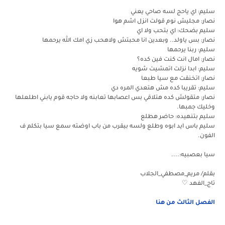
سليم: اي ياحج لسه صاحي يعني
نصار: مجليش نوم قولت انزل اشم هوا
سليم بضحك: اي بتحب ولا اي
نصار: بس ياولد.. وبعدين انا محبتش ولاهحب زي امك الله يرحمها
سليم: ربنا يرحمها
نصار: امال انت كنت فين كده؟
سليم: ابدا نزلت اتمشيت شويه
نصار: اتخنقت مع سيا طبعا
سليم: تقريبا كده مش هتعدي المره دي
نصار: متقولش كده هتلاقي بس اعصابها تعابنه ولا حاجه قوم يابني اطلعلها
وخليك جمبها.
سليم بتنهيده: حاضر هطلع
سليم باس ايد ابوه وطلع ولسه بيقرب من باب اوضته سمع سيا بتكلم ف
الفون.
سيا بعصبيه:....
بقلم/ مريم_مصطفي_الجلاب
تاج_الفهد ♡
الفصل الثالث من هنا