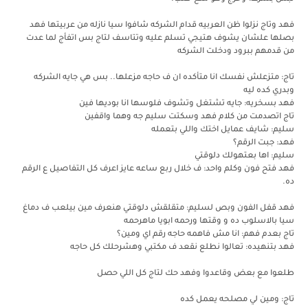
فهد وتاج نزلوا ظن العربيه قدام الشركه شافوا سيا نازله من عربيتها فهد
بصلها علشان يشوف هتيجي تسلم عليه وتتاسف لتاج بس اتفأج لما عدت
من قدمهم ببرود ودخلت الشركه
تاج: متزعلش نفسك انا متأكده ان ف حاجه مزعلها.. بس هي جايه الشركه
وبدري كده ليه
فهد بسخريه: جايه تشتغل وتشوف فلوسها انا بوديها فين
تاج اتصدمت من كلام فهد وسكتت سليم جه وهما واقفين
سليم: شايف عمايل اختك واللي بتعمله
فهد: جبت الرقم؟
سليم: اها بعتهولك دلوقتي
فهد فتح فون وكلم واحد: ف خلال ربع ساعه عايز اعرف كل التفاصيل ع الرقم
ده.
فهد قفل الفون وبص لسليم: متقلقش دلوقتي هنعرف مين بيلعب ف دماغ
سيا بالاسلوب ده و وقتها ورحمه ابويا ماهرحمه
تاج بعدم فهم: انا مش فاهمه حاجه رقم اي ومين؟
فهد بتنهيده: تعالوا نطلع نقعد ف مكتبي وهشرحلك كل حاجه
طلعوا مع بعض وقاعدوا وفهد حك لتاج كل اللي حصل
تاج: ومين لي مصلحه يعمل كده