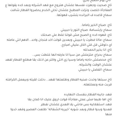
"تاني يوم الصبح بدري"
تاج صحيت وجهزت نفسها علشان هتروح مع فهد الشركه وبعد كده يقولها ع
المفاجأة خلصت ونزلت المطبخ علشان تخلي الخدم يحضروا الفطار شافت
سماح قاعده ف البرانده بتشرب قهوتها.
تاج: صباح الخير ياماما.
سماح بإبتسامة: صباح النور يا حبيبتي
تاج: قهوه كده ع الصبح مش قولنا غلط علي صحتك
سماح: ماانا فطرت يا حبيبتي وبعدين قولت اخد فنجان واحد.. الاهم انتي عامله
اي دلوقتي قل.قتي الكل عليكي امبارح.
تاج: انا بخير الحمدلله
سماح بحراج: متزعلش من سيا انا عارفه انها غلطت بس..
تاج: محصلش حاجه ياماما وسيا زي اختي واكتر عن اذنك بقا هطلع الفطار لفهد
علشان الوقت والشركه.
سماح: اتفضلي يا حبيبتي
تاج سبتها وخدت صنيه الفطار وطلعتها لفهد.. دخلت لقيته وبيعمل الكرافته
قربت منه وعملتهله.
فهد: جايبه الفطار بنفسك النهارده
تاج: اها طبعا مش عملي مفاجأة قولت اروق عليك انا كمان بقا
فهد: استغلاليه بس ماشي يلا اقعدي علشان نفطر
قعدوا وبدوا فطار وبعد شويه "خيريه الشغاله" طلعت العصير وفهد خدوا
منها