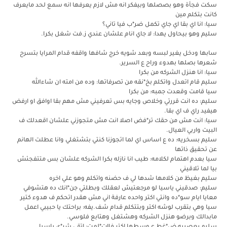
سكت فجأة وهو بصصلها وبيفكر انه مش لازم يعرفها انه سمع لحد مايعرف
كانت بتكلم مين
سيا: انا اي بقا اي جاي تكمل ضر*ب فيا تاني؟
سليم وهو بيحاول يهدا: لا جاي انام علشان عندي ز.فت شغل بكرا.
سابها ودخل يغير لبسه وبعد شويه خرج شافها واقفه قدام المرايا بتسرح
شعرها بصلها بهدوء وراح ع السرير.
سيا: انا هنزل الشركه من بكرا
سليم قام اتعدل واتكلم بخ*نقه من تصرفاتها: وده من امته ان شاءالله
سيا قامت وقعدت جمبه: من بكرا
سليم: ده انت قررتي وخلاص وجايه بس تعرفيني مش مهم بقا اوافق او ارفض
هيفيد راي ف اي بقا.
سيا: انت مش من حقك تر*فض اصلا انت مش متجوزني علشان اقعدلك ف
البيت واربي العيال.
سليم بسخريه: ده ع اساس اي لما اتجوزنا كنتي بتشتغلي وانا عطلت الهانم
عن تحقيق ذاتها
سيا بعدم اهتمام لكلامه: طيب انا نازله بكرا الشركه علشان بس متتفجئش
بيا لما تلاقيني
سليم بغيظ من كلامها شدها لي ف حضنه واتكلم وهو علي اخره
سليم: صدقيني ياسيا لو مرجعتيش لعقلك وبطلتي جن*انك ده هتشوفي
معايا ايام سو*ده وانتي اكتر واحده عارفة اني مش هقدر اتحكم ف هدوء كتير
سيا وهي بتقرب لوشه اكتر وبتتكلم قدام شف.يفه: براحتك يا حبيبي اعمل
مابدالك وبرضو هنزل الشركه وهشتغل وهتابع فلوسي.