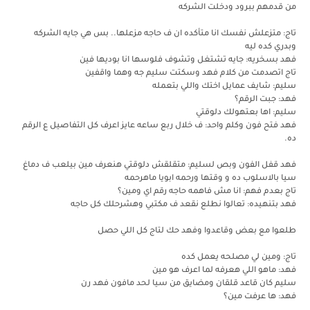
من قدمهم ببرود ودخلت الشركه
تاج: متزعلش نفسك انا متأكده ان ف حاجه مزعلها.. بس هي جايه الشركه
وبدري كده ليه
فهد بسخريه: جايه تشتغل وتشوف فلوسها انا بوديها فين
تاج اتصدمت من كلام فهد وسكتت سليم جه وهما واقفين
سليم: شايف عمايل اختك واللي بتعمله
فهد: جبت الرقم؟
سليم: اها بعتهولك دلوقتي
فهد فتح فون وكلم واحد: ف خلال ربع ساعه عايز اعرف كل التفاصيل ع الرقم
ده.
فهد قفل الفون وبص لسليم: متقلقش دلوقتي هنعرف مين بيلعب ف دماغ
سيا بالاسلوب ده و وقتها ورحمه ابويا ماهرحمه
تاج بعدم فهم: انا مش فاهمه حاجه رقم اي ومين؟
فهد بتنهيده: تعالوا نطلع نقعد ف مكتبي وهشرحلك كل حاجه
طلعوا مع بعض وقاعدوا وفهد حك لتاج كل اللي حصل
تاج: ومين لي مصلحه يعمل كده
فهد: ماهو اللي هعرفه لما اعرف هو مين
سليم كان قاعد قلقان ومضايق من سيا لحد مافون فهد رن
فهد: ها عرفت مين؟