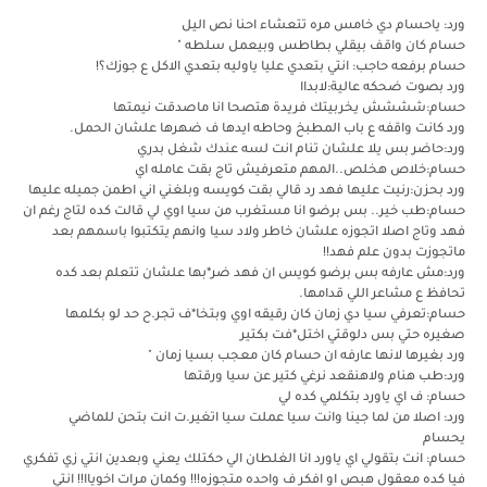
ورد: ياحسام دي خامس مره تتعشاء احنا نص اليل
حسام كان واقف بيقلي بطاطس وبيعمل سلطه "
حسام برفعه حاجب: انتي بتعدي عليا ياوليه بتعدي الاكل ع جوزك؟!
ورد بصوت ضحكه عالية:لابداا
حسام:شششش يخربيتك فريدة هتصحا انا ماصدقت نيمتها
ورد كانت واقفه ع باب المطبخ وحاطه ايدها ف ضهرها علشان الحمل.
ورد:حاضر بس يلا علشان تنام انت لسه عندك شغل بدري
حسام:خلاص هخلص..المهم متعرفيش تاج بقت عامله اي
ورد بحزن:رنيت عليها فهد رد قالي بقت كويسه وبلغني اني اطمن جميله عليها
حسام:طب خير.. بس برضو انا مستغرب من سيا اوي لي قالت كده لتاج رغم ان
فهد وتاج اصلا اتجوزه علشان خاطر ولاد سيا وانهم يتكتبوا باسمهم بعد
ماتجوزت بدون علم فهد!!
ورد:مش عارفه بس برضو كويس ان فهد ضر*بها علشان تتعلم بعد كده
تحافظ ع مشاعر اللي قدامها.
حسام:تعرفي سيا دي زمان كان رقيقه اوي وبتخا*ف تجر.ح حد لو بكلمها
صغيره حتي بس دلوقتي اختل*فت بكتير
ورد بغيرها لانها عارفه ان حسام كان معجب بسيا زمان "
ورد:طب هنام ولاهنقعد نرغي كتير عن سيا ورقتها
حسام: ف اي ياورد بتكلمي كده لي
ورد: اصلا من لما جينا وانت سيا عملت سيا اتغير.ت انت بتحن للماضي
يحسام
حسام: انت بتقولي اي ياورد انا الغلطان الي حكتلك يعني وبعدين انتي زي تفكري
فيا كده معقول هبص او افكر ف واحده متجوزه!!! وكمان مرات اخوياا!! انتي