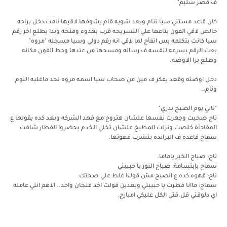
ف قصر سليم"
كان قاعد مستني سيا تنام وبعد شويه قام يشوفها لاقيها نامت دخل براحه
خالص لاقي الفون بتاعها علي التسريحه قرب بهدوء وفتحه وبدا يطلع اخر رقم
سيا كانت بتكلمه بس اتفأج لما لاقي انه رقم دولي وسيا مسجله "مروه"
بعت الرقم بسرعه لنفسه ف رساله ومسحها من عندها وحط الفون مكانه
وطلع برا الاوضه.
دخل اوضته وقعد يفكر ف مين من صحاب سيا اسمه مروه لحد ماغلبه النوم
ونام..
"تاني يوم الصبح بدري"
تاج صحيت وجهزت نفسها علشان هتروح مع فهد الشركه وبعد كده يقولها ع
المفاجأة خلصت ونزلت المطبخ علشان تخلي الخدم يحضروا الفطار شافت
سماح قاعده ف البرانده بتشرب قهوتها.
تاج: صباح الخير ياماما.
سماح بإبتسامة: صباح النور يا حبيبتي
تاج: قهوه كده ع الصبح مش قولنا غلط علي صحتك
سماح: ماانا فطرت يا حبيبتي وبعدين قولت اخد فنجان واحد.. الاهم انتي عامله
اي دلوقتي قل.قتي الكل عليكي امبارح.