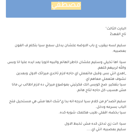
مصطفي
البارت الثالث"
تاج الفهد2
سليم لسه بيقرب ع باب الاوضه علشان يدخل سمع سيا بتكلم ف الفون
بعصبيه.
سيا: اها تخيلي وسليم علشان خاطر الهانم والبيه اخويا يمد ايده عليا انا وبس
والله لربيهم كلهم.
_اهدي انتي بس وقبل ماتعملي اي حاجه لازم تاخدي ميراثك الاول وبعدين
نشوف هتعملي معاهم اي
سيا بتفكير: صح كويس انك فكرتيني بموضوع ميراثي ده لازم اطالب بي مانا
مش هسيب كل حاجه لتاج هانم.
سليم اتصد*م من كلام سيا لدرجه انه بدا ي*شك انها مش هي مستحيل فتح
الباب بسرعه ودخل.
سيا بخضه: اقفلي طيب هكلمك شويه كده.
سيا: انت زي تدخل كده مش تخبط الاول
سليم بعصبيه: انتي اي....