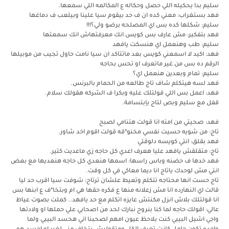
سليم بدا يحكيله اللي حصل وحكاله ع المكالمه اللي سمعها.
فهد بستغراب: معني كده ان ف حد بيقوم سيا علينا وبيلعب ف دماغها
سليم: شكلها كده بس اي المصلحه برضو ولي؟!!!
فهد بتفكير: مش عارف بس كويس انك معرفتهاش انك سمعتها
سليم: طب وهنعمل اي هنسكت يافهد
فهد: اكيد لا اسمعني كويس بعد ماتتاكد ان سيا نامت حاول تجيب من موبيلها
الرقم ده بس من غير ماتعرف او تحس بحاجه
سليم: تمام وبعدين هنعمل اي؟
فهد لسه هيتكلم شاف تاج طالعه من الحمام بالبرنس.
فهد: اعمل بس اللي قولتلك عليه وبكرا ف الشركه هقولك سلام.
قفل مع سليم وبص لتاج بإبتسامة.
فهد: صحيتي من امته انا قولت هتنامي لصبح
تاج: من شويه حسيت نفسي مخنو*قه قولت اقوم اخد شاور.
فهد بقلق: انتي كويسه دلوقتي
تاج: متقلقش يافهد عليا هعرف اعدي كل حاجه زي ماعديت كتير.
فهد خدها ف حضنه وباس راسها: اسمها هنعدي كل حاجه هنعديها مع بعض
انتي مش لوحدك ياتاج انا ديما معاكي في كل وقت.
تاج حست انها محتاجه تتكلم وتعيط علشان ترتاح: شوفت سيا اقرب حد ليا
قالت اي النهارده انا مش زعلانه منها ع فكره حقها هي ام وبتخا*ف ع ابنها بس
انا قولتلك بلاش انزل مكنتش عايزه اتكلم مع حد يافهد.. كملت بصوت عياط
عالي: اقولك حاجه لما كنا بنروح نبارك لحد من اصحابي علي حملها او ولادتها
واجي اشيل البيبي كنت بلاحظ عيون امهم لصحبنا اني هحسد البيبي ولما