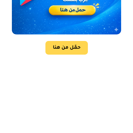
حمّل من هنا