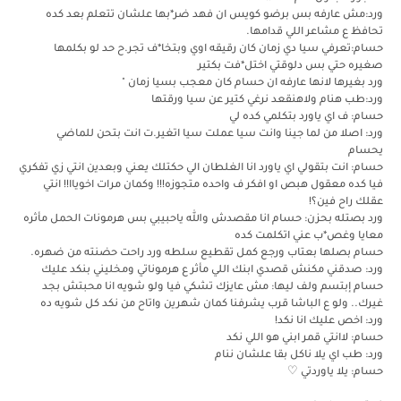
ورد:مش عارفه بس برضو كويس ان فهد ضر*بها علشان تتعلم بعد كده
تحافظ ع مشاعر اللي قدامها.
حسام:تعرفي سيا دي زمان كان رقيقه اوي وبتخا*ف تجر.ح حد لو بكلمها
صغيره حتي بس دلوقتي اختل*فت بكتير
ورد بغيرها لانها عارفه ان حسام كان معجب بسيا زمان "
ورد:طب هنام ولاهنقعد نرغي كتير عن سيا ورقتها
حسام: ف اي ياورد بتكلمي كده لي
ورد: اصلا من لما جينا وانت سيا عملت سيا اتغير.ت انت بتحن للماضي
يحسام
حسام: انت بتقولي اي ياورد انا الغلطان الي حكتلك يعني وبعدين انتي زي تفكري
فيا كده معقول هبص او افكر ف واحده متجوزه!!! وكمان مرات اخوياا!! انتي
عقلك راح فين؟!
ورد بصتله بحزن: حسام انا مقصدش والله ياحبيبي بس هرمونات الحمل مأثره
معايا وغص*ب عني اتكلمت كده
حسام بصلها بعتاب ورجع كمل تقطيع سلطه ورد راحت حضنته من ضهره.
ورد: صدقني مكنش قصدي ابنك اللي مأثر ع هرموناتي ومخليني بنكد عليك
حسام إبتسم ولف ليها: مش عايزك تشكي فيا ولو شويه انا محبتش بجد
غيرك.. ولو ع الباشا قرب يشرفنا كمان شهرين واتاح من نكد كل شويه ده
ورد: اخص عليك انا نكد!
حسام: لاانتي قمر ابني هو اللي نكد
ورد: طب اي يلا ناكل بقا علشان ننام
حسام: يلا ياوردتي ♡