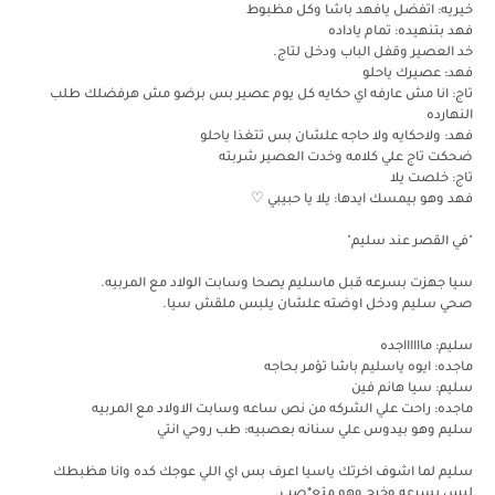
خيريه: اتفضل يافهد باشا وكل مظبوط
فهد بتنهيده: تمام ياداده
خد العصير وقفل الباب ودخل لتاج.
فهد: عصيرك ياحلو
تاج: انا مش عارفه اي حكايه كل يوم عصير بس برضو مش هرفضلك طلب
النهارده
فهد: ولاحكايه ولا حاجه علشان بس تتغذا ياحلو
ضحكت تاج علي كلامه وخدت العصير شربته
تاج: خلصت يلا
فهد وهو بيمسك ايدها: يلا يا حبيبي ♡
"في القصر عند سليم"
سيا جهزت بسرعه قبل ماسليم يصحا وسابت الولاد مع المربيه.
صحي سليم ودخل اوضته علشان يلبس ملقش سيا.
سليم: مااااااجده
ماجده: ايوه ياسليم باشا تؤمر بحاجه
سليم: سيا هانم فين
ماجده: راحت علي الشركه من نص ساعه وسابت الاولاد مع المربيه
سليم وهو بيدوس علي سنانه بعصبيه: طب روحي انتي
سليم لما اشوف اخرتك ياسيا اعرف بس اي اللي عوجك كده وانا هظبطك
لبس بسرعه وخرج وهو متع*صب.