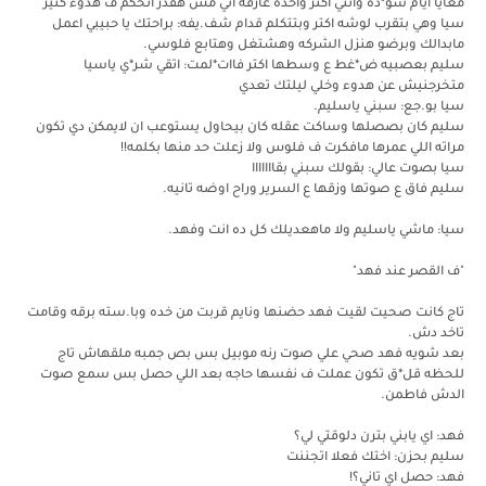
معايا ايام سو*ده وانتي اكتر واحده عارفة اني مش هقدر اتحكم ف هدوء كتير
سيا وهي بتقرب لوشه اكتر وبتتكلم قدام شف.يفه: براحتك يا حبيبي اعمل
مابدالك وبرضو هنزل الشركه وهشتغل وهتابع فلوسي.
سليم بعصبيه ض*غط ع وسطها اكتر فاات*لمت: اتقي شر*ي ياسيا
متخرجنيش عن هدوء وخلي ليلتك تعدي
سيا بو.جع: سبني ياسليم.
سليم كان بصصلها وساكت عقله كان بيحاول يستوعب ان لايمكن دي تكون
مراته اللي عمرها مافكرت ف فلوس ولا زعلت حد منها بكلمه!!
سيا بصوت عالي: بقولك سبني بقااااااا
سليم فاق ع صوتها وزقها ع السرير وراح اوضه تانيه.
سيا: ماشي ياسليم ولا ماهعديلك كل ده انت وفهد.
"ف القصر عند فهد"
تاج كانت صحيت لقيت فهد حضنها ونايم قربت من خده وبا.سته برقه وقامت
تاخد دش.
بعد شويه فهد صحي علي صوت رنه موبيل بس بص جمبه ملقهاش تاج
للحظه قل*ق تكون عملت ف نفسها حاجه بعد اللي حصل بس سمع صوت
الدش فاطمن.
فهد: اي يابني بترن دلوقتي لي؟
سليم بحزن: اختك فعلا اتجننت
فهد: حصل اي تاني؟!