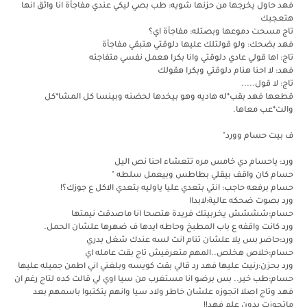
فهد حاول يخرجها من حزنها شويه: طب بصي ليكي عندي مفاجأة انا واثق انها
هتعجبك
تاج مسحت دموعها وبصتله: مفاجأة اي؟
فهد بضحك: ولو قولتلك عليها دلوقتي هتبقي مفاجأة
تاج: اها قولي عادي دلوقتي وانا بكرا هعمل نفسي متفاجئه
فهد: لا احنا هنام دلوقتي وبكرا هقولك
تاج: لا قول.....
قطعها فهد بقب*له هاديه وهو بيخدها لحضنه وبينسا كل المشا*كل
والت*عب معاها.
ف بيت حسام وورد"
ورد: ياحسام دي خامس مره تتعشاء احنا نص اليل
حسام كان واقف بيقلي بطاطس وبيعمل سلطه "
حسام برفعه حاجب: انتي بتعدي عليا ياوليه بتعدي الاكل ع جوزك؟!
ورد بصوت ضحكه عالية:لابداا
حسام:شششش يخربيتك فريدة هتصحا انا ماصدقت نيمتها
ورد كانت واقفه ع باب المطبخ وحاطه ايدها ف ضهرها علشان الحمل.
ورد:حاضر بس يلا علشان تنام انت لسه عندك شغل بدري
حسام:خلاص هخلص..المهم متعرفيش تاج بقت عامله اي
ورد بحزن:رنيت عليها فهد رد قالي بقت كويسه وبلغني اني اطمن جميله عليها
حسام:طب خير.. بس برضو انا مستغرب من سيا اوي لي قالت كده لتاج رغم ان
فهد وتاج اصلا اتجوزه علشان خاطر ولاد سيا وانهم يتكتبوا باسمهم بعد
ماتجوزت بدون علم فهد!!