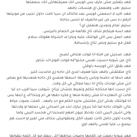
فهد بتفكير: مش عارف بس كويس انك معرفتهاش انك سمعتها
سليم: طب وهنعمل اي هنسكت يافهد
فهد: اكيد لا اسمعني كويس بعد ماتتاكد ان سيا نامت حاول تجيب من موبيلها
الرقم ده بس من غير ماتعرف او تحس بحاجه
سليم: تمام وبعدين هنعمل اي؟
فهد لسه هيتكلم شاف تاج طالعه من الحمام بالبرنس.
فهد: اعمل بس اللي قولتلك عليه وبكرا ف الشركه هقولك سلام.
قفل مع سليم وبص لتاج بإبتسامة.
فهد: صحيتي من امته انا قولت هتنامي لصبح
تاج: من شويه حسيت نفسي مخنو*قه قولت اقوم اخد شاور.
فهد بقلق: انتي كويسه دلوقتي
تاج: متقلقش يافهد عليا هعرف اعدي كل حاجه زي ماعديت كتير.
فهد خدها ف حضنه وباس راسها: اسمها هنعدي كل حاجه هنعديها مع بعض
انتي مش لوحدك ياتاج انا ديما معاكي في كل وقت.
تاج حست انها محتاجه تتكلم وتعيط علشان ترتاح: شوفت سيا اقرب حد ليا
قالت اي النهارده انا مش زعلانه منها ع فكره حقها هي ام وبتخا*ف ع ابنها بس
انا قولتلك بلاش انزل مكنتش عايزه اتكلم مع حد يافهد.. كملت بصوت عياط
عالي: اقولك حاجه لما كنا بنروح نبارك لحد من اصحابي علي حملها او ولادتها
واجي اشيل البيبي كنت بلاحظ عيون امهم لصحبنا اني هحسد البيبي ولما
واحده تكون حامل كانت تعرف الكل ومتقوليش بتخاف مني لغير او احسد.هم
بيصع.ب عليا نفسي يافهد اوي
فهد عيونه دمعت من كلامها وصوت عياطها اللي بيعلا مع كل كلمه بتقولها