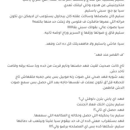
سليم بعصبيه ض*غط ع وسطها اكتر فاات*لمت: اتقي شر*ي ياسيا
متخرجنيش عن هدوء وخلي ليلتك تعدي
سيا بو.جع: سبني ياسليم.
سليم كان بصصلها وساكت عقله كان بيحاول يستوعب ان لايمكن دي تكون
مراته اللي عمرها مافكرت ف فلوس ولا زعلت حد منها بكلمه!!
سيا بصوت عالي: بقولك سبني بقااااااا
سليم فاق ع صوتها وزقها ع السرير وراح اوضه تانيه.
سيا: ماشي ياسليم ولا ماهعديلك كل ده انت وفهد.
"ف القصر عند فهد"
تاج كانت صحيت لقيت فهد حضنها ونايم قربت من خده وبا.سته برقه وقامت
تاخد دش.
بعد شويه فهد صحي علي صوت رنه موبيل بس بص جمبه ملقهاش تاج
للحظه قل*ق تكون عملت ف نفسها حاجه بعد اللي حصل بس سمع صوت
الدش فاطمن.
فهد: اي يابني بترن دلوقتي لي؟
سليم بحزن: اختك فعلا اتجننت
فهد: حصل اي تاني؟!
سليم بدا يحكيله اللي حصل وحكاله ع المكالمه اللي سمعها.
فهد بستغراب: معني كده ان ف حد بيقوم سيا علينا وبيلعب ف دماغها
سليم: شكلها كده بس اي المصلحه برضو ولي؟!!!