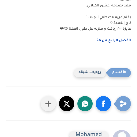
_........
فهد بصدمه: عشق الكيلاني.
.
بقلم"مريم مصطفي الجلاب"
تاج_الفهد2♡
عايزة ٢٠٠٠ رياكت و هنزله عل طول اتفقنا 🤝❤️
الفصل الرابع من هنا
روايات شيقه
Mohamed