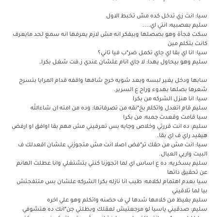
سيا: انت زي تدخل كده مش تخبط الاول
سليم بعصبيه: انتي اي....
سكت فجأة وهو بصصلها وبيفكر انه مش لازم يعرفها انه سمع لحد مايعرف
كانت بتكلم مين
سيا: انا اي بقا اي جاي تكمل ضر*ب فيا تاني؟
سليم وهو بيحاول يهدا: لا جاي انام علشان عندي ز.فت شغل بكرا.
سابها ودخل يغير لبسه وبعد شويه خرج شافها واقفه قدام المرايا بتسرح
شعرها بصلها بهدوء وراح ع السرير.
سيا: انا هنزل الشركه من بكرا
سليم قام اتعدل واتكلم بخ*نقه من تصرفاتها: وده من امته ان شاءالله
سيا قامت وقعدت جمبه: من بكرا
سليم: ده انت قررتي وخلاص وجايه بس تعرفيني مش مهم بقا اوافق او ارفض
هيفيد راي ف اي بقا.
سيا: انت مش من حقك تر*فض اصلا انت مش متجوزني علشان اقعدلك ف
البيت واربي العيال.
سليم بسخريه: ده ع اساس اي لما اتجوزنا كنتي بتشتغلي وانا عطلت الهانم
عن تحقيق ذاتها
سيا بعدم اهتمام لكلامه: طيب انا نازله بكرا الشركه علشان بس متتفجئش
بيا لما تلاقيني
سليم بغيظ من كلامها شدها لي ف حضنه واتكلم وهو علي اخره
سليم: صدقيني ياسيا لو مرجعتيش لعقلك وبطلتي جن*انك ده هتشوفي