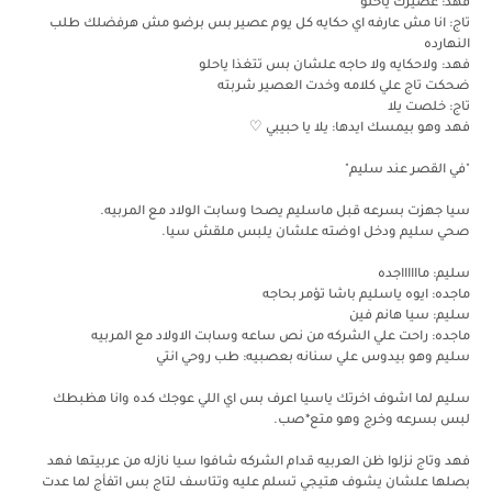
فهد: عصيرك ياحلو
تاج: انا مش عارفه اي حكايه كل يوم عصير بس برضو مش هرفضلك طلب
النهارده
فهد: ولاحكايه ولا حاجه علشان بس تتغذا ياحلو
ضحكت تاج علي كلامه وخدت العصير شربته
تاج: خلصت يلا
فهد وهو بيمسك ايدها: يلا يا حبيبي ♡
"في القصر عند سليم"
سيا جهزت بسرعه قبل ماسليم يصحا وسابت الولاد مع المربيه.
صحي سليم ودخل اوضته علشان يلبس ملقش سيا.
سليم: مااااااجده
ماجده: ايوه ياسليم باشا تؤمر بحاجه
سليم: سيا هانم فين
ماجده: راحت علي الشركه من نص ساعه وسابت الاولاد مع المربيه
سليم وهو بيدوس علي سنانه بعصبيه: طب روحي انتي
سليم لما اشوف اخرتك ياسيا اعرف بس اي اللي عوجك كده وانا هظبطك
لبس بسرعه وخرج وهو متع*صب.
فهد وتاج نزلوا ظن العربيه قدام الشركه شافوا سيا نازله من عربيتها فهد
بصلها علشان يشوف هتيجي تسلم عليه وتتاسف لتاج بس اتفأج لما عدت