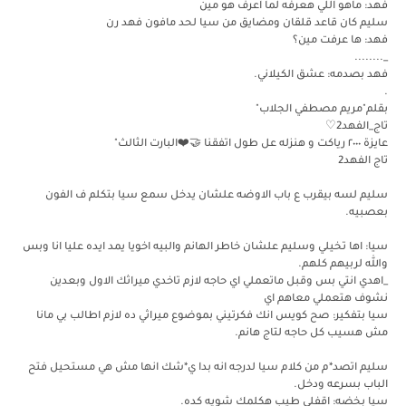
فهد: ماهو اللي هعرفه لما اعرف هو مين
سليم كان قاعد قلقان ومضايق من سيا لحد مافون فهد رن
فهد: ها عرفت مين؟
_........
فهد بصدمه: عشق الكيلاني.
.
بقلم"مريم مصطفي الجلاب"
تاج_الفهد2♡
عايزة ٢٠٠٠ رياكت و هنزله عل طول اتفقنا 🤝❤️البارت الثالث"
تاج الفهد2
سليم لسه بيقرب ع باب الاوضه علشان يدخل سمع سيا بتكلم ف الفون
بعصبيه.
سيا: اها تخيلي وسليم علشان خاطر الهانم والبيه اخويا يمد ايده عليا انا وبس
والله لربيهم كلهم.
_اهدي انتي بس وقبل ماتعملي اي حاجه لازم تاخدي ميراثك الاول وبعدين
نشوف هتعملي معاهم اي
سيا بتفكير: صح كويس انك فكرتيني بموضوع ميراثي ده لازم اطالب بي مانا
مش هسيب كل حاجه لتاج هانم.
سليم اتصد*م من كلام سيا لدرجه انه بدا ي*شك انها مش هي مستحيل فتح
الباب بسرعه ودخل.
سيا بخضه: اقفلي طيب هكلمك شويه كده.