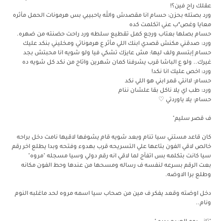
عقلك راح فين؟!
ورد بصتله بحزن: حسام انا مقصدش والله ياحبيبي بس هرمونات الحمل مأثره
معايا وغص*ب عني اتكلمت كده
حسام بصلها بعتاب ورجع كمل تقطيع سلطه ورد راحت حضنته من ضهره.
ورد: صدقني مكنش قصدي ابنك اللي مأثر ع هرموناتي ومخليني بنكد عليك
حسام إبتسم ولف ليها: مش عايزك تشكي فيا ولو شويه انا محبتش بجد
غيرك.. ولو ع الباشا قرب يشرفنا كمان شهرين واتاح من نكد كل شويه ده
ورد: اخص عليك انا نكد!
حسام: لاانتي قمر ابني هو اللي نكد
ورد: طب اي يلا ناكل بقا علشان ننام
حسام: يلا ياوردتي ♡
ف قصر سليم"
كان قاعد مستني سيا تنام وبعد شويه قام يشوفها لاقيها نامت دخل براحه
خالص لاقي الفون بتاعها علي التسريحه قرب بهدوء وفتحه وبدا يطلع اخر رقم
سيا كانت بتكلمه بس اتفأج لما لاقي انه رقم دولي وسيا مسجله "مروه"
بعت الرقم بسرعه لنفسه ف رساله ومسحها من عندها وحط الفون مكانه
وطلع برا الاوضه.
دخل اوضته وقعد يفكر ف مين من صحاب سيا اسمه مروه لحد ماغلبه النوم
ونام..