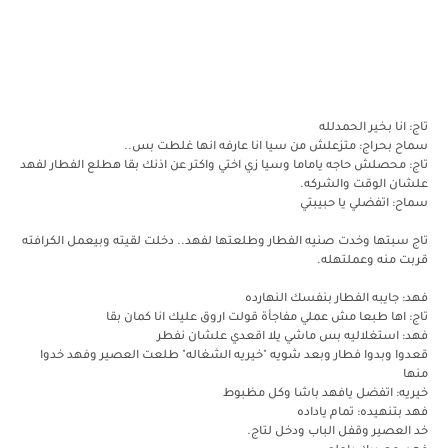
تاج: انا بخير الحمدلله
سماح بحراج: متزعلش من سيا انا عارفه انها غلطت بس..
تاج: محصلش حاجه ياماما وسيا زي اختي واكتر عن اذنك بقا هطلع الفطار لفهد
علشان الوقت والشركه.
سماح: اتفضلي يا حبيبتي
تاج سبتها وخدت صنيه الفطار وطلعتها لفهد.. دخلت لقيته وبيعمل الكرافته
قربت منه وعملتهله.
فهد: جايبه الفطار بنفسك النهارده
تاج: اها طبعا مش عملي مفاجأة قولت اروق عليك انا كمان بقا
فهد: استغلاليه بس ماشي يلا اقعدي علشان نفطر
قعدوا وبدوا فطار وبعد شويه "خيريه الشغاله" طلعت العصير وفهد خدوا
منها
خيريه: اتفضل يافهد باشا وكل مظبوط
فهد بتنهيده: تمام ياداده
خد العصير وقفل الباب ودخل لتاج.