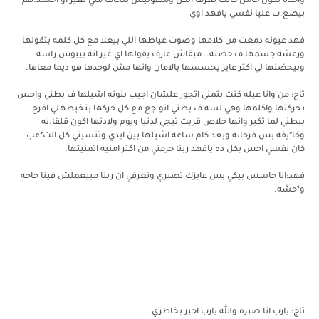
واحده تكون حامل كانت تعرف الكل ومتقوليش بتخاف مني لغير او احسد.هم
بيصع.ب عليا نفسي يافهد اوي
فهد عيونه دمعت من كلامها وصوت عياطها اللي بيعلا مع كل كلمه بتقولها
ورعشه جسمها ف حضنه.. مبقاش عارف يقولها اي غير انه بيبوس راسه
وبيحضنها لي اكتر عايز يحسسها بالامان وانها مش لوحدها هو ديما معاها.
تاج: من وانا عيله كنت بتمني اتجوز علشان اجيب بنوته اشيلها ف بطني واحس
بحركتها واكلمها وهي لسه ف بطني اتو.جع مع كل حركها بتخبطهلي افرح
ببطني لما تكبر وانها خلاص قربت تيجي لدنيا ويوم ولادتها اكون قلقا.نه
وخا*يفه بس فرحانه وبعد كام ساعه اشيلها بين ايدي وتنسيني كل الت*عب
كان نفسي احس بكل ده يافهد ربنا حرمني من اكتر امنيه اتمنيتها.
فهد:انا حاسس بيكي بس عايزك تصبري وتعرفي ان ربنا مبيعملش فينا حاجه
و*حشه.
تاج: يارب انا صبره والله يارب اجبر بخاطري.