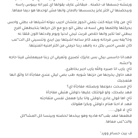
ورعشه جسمها ف حضنه.. مبقاش عارف يقولها اي غير انه بيبوس راسه
وبيحضنها لي اكتر عايز يحسسها بالامان وانها مش لوحدها هو ديما معاها.
تاج: من وانا عيله كنت بتمني اتجوز علشان اجيب بنوته اشيلها ف بطني واحس
بحركتها واكلمها وهي لسه ف بطني اتو.جع مع كل حركها بتخبطهلي افرح
ببطني لما تكبر وانها خلاص قربت تيجي لدنيا ويوم ولادتها اكون قلقا.نه
وخا*يفه بس فرحانه وبعد كام ساعه اشيلها بين ايدي وتنسيني كل الت*عب
كان نفسي احس بكل ده يافهد ربنا حرمني من اكتر امنيه اتمنيتها.
فهد:انا حاسس بيكي بس عايزك تصبري وتعرفي ان ربنا مبيعملش فينا حاجه
و*حشه.
تاج: يارب انا صبره والله يارب اجبر بخاطري.
فهد حاول يخرجها من حزنها شويه: طب بصي ليكي عندي مفاجأة انا واثق انها
هتعجبك
تاج مسحت دموعها وبصتله: مفاجأة اي؟
فهد بضحك: ولو قولتلك عليها دلوقتي هتبقي مفاجأة
تاج: اها قولي عادي دلوقتي وانا بكرا هعمل نفسي متفاجئه
فهد: لا احنا هنام دلوقتي وبكرا هقولك
تاج: لا قول.....
قطعها فهد بقب*له هاديه وهو بيخدها لحضنه وبينسا كل المشا*كل
والت*عب معاها.
ف بيت حسام وورد"