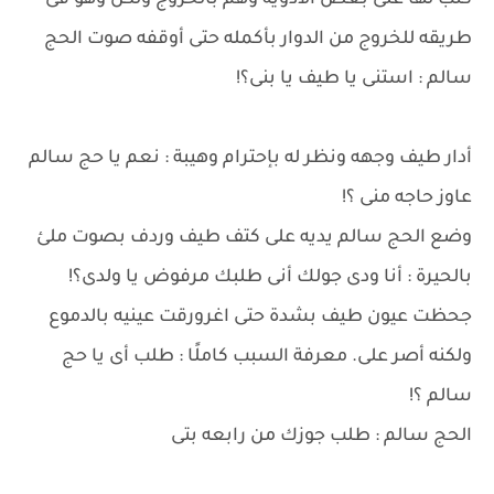
كتب لها على بعض الأدوية وهم بالخروج ولكن وهو فى
طريقه للخروج من الدوار بأكمله حتى أوقفه صوت الحج
سالم : استنى يا طيف يا بنى؟!
أدار طيف وجهه ونظر له بإحترام وهيبة : نعم يا حج سالم
عاوز حاجه منى ؟!
وضع الحج سالم يديه على كتف طيف وردف بصوت ملئ
بالحيرة : أنا ودى جولك أنى طلبك مرفوض يا ولدى؟!
جحظت عيون طيف بشدة حتى اغرورقت عينيه بالدموع
ولكنه أصر على. معرفة السبب كاملًا : طلب أى يا حج
سالم ؟!
الحج سالم : طلب جوزك من رابعه بتى