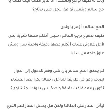
ردف له طيف بوجع وضعف : أنا عايز اطلب منِك طلب يا
حج سالم ويتمنى توافق لأجل جلبى يرتاح؟
الحج سالم : أؤمر يا ولدى
طيف بدموع ترجو العالم : خلينى أتكلم معها شوية بس
لأجل غلاوتى عندك أتكلم معها دقيقة واحدة بس ومش
عاوز حاجه من الدنيا
لم ينطق الحج سالم بأى شئ وهم للدخول إلى الدوار
ليردف وهو فى طريقة للداخل : تعاله بكرا بعد العشاء
تكون رابعه فاقت دقيقة واحدة بس يا ولد المنشاوى؟!
ليأتى النهار على ابطالنا ولكن هل يحمل النهار لهم الفرح