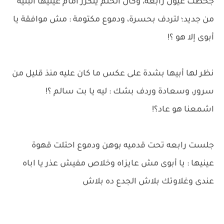
جحطت عيون رابعه، وكأن الحلم يتكرر أمام عينيها البُنيه
من جديد؛ لتردف بحسرة، ودموع مكتومة : مش موافقة يا
أبوى إلا هو ؟!
نظر لها أبيها بشدة على عكس ما كان عليه منذ قليل من
سرور، وسعادة وردف بشك : ليه يا بت سالم ؟!
اشمعنا هو عاد؟!
جلست رابعه تحت قدميه بوهن ودموع احتلت قهوة
عينيها : يا أبوى مش عايزاه وخلاص مفيش عذر يا اباه
عندى وغلاوتك بلاش الجدع ده بلاش