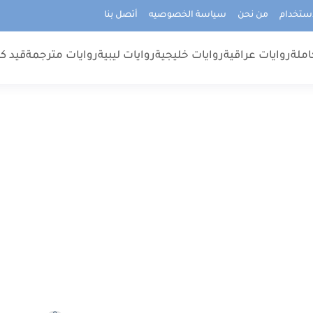
استخدام
من نحن
سياسة الخصوصيه
أتصل بنا
املة
روايات عراقية
روايات خليجية
روايات ليبية
روايات مترجمة
قيد كت