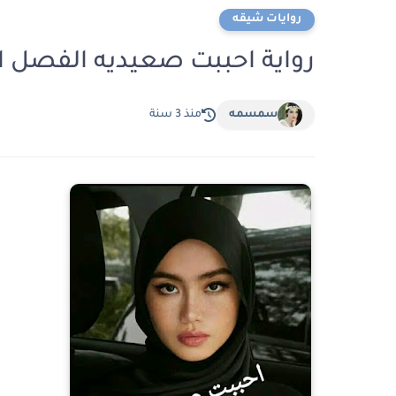
روايات شيقه
رواية احببت صعيديه الفصل السابع 7 بقلم 
سمسمه
منذ 3 سنة