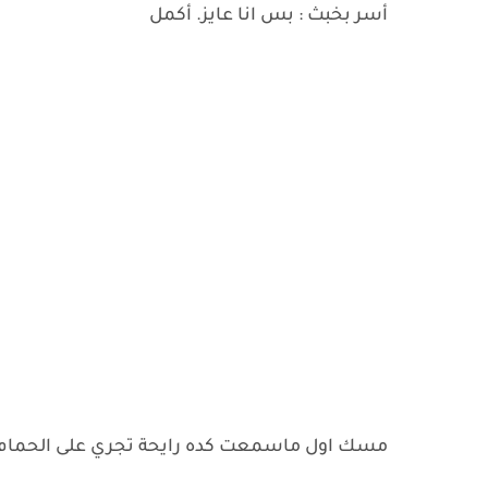
أسر بخبث : بس انا عايز. أكمل
مسك اول ماسمعت كده رايحة تجري على الحمام