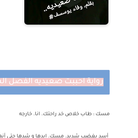
رواية احببت صعيديه الفصل ال
مسك : طاب خلاص خد راحتك. انا. خارجه
أسد بغضب شديد. مسك. ايدها و شدها حتى أنها