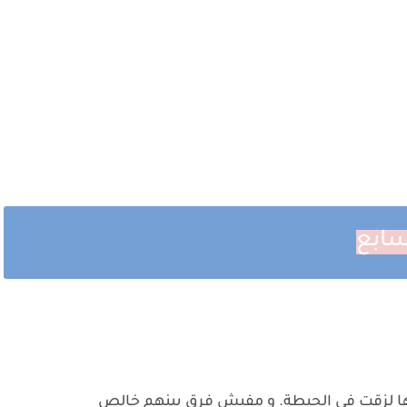
سابع
 لزقت في الحيطة. و مفيش فرق بينهم خالص