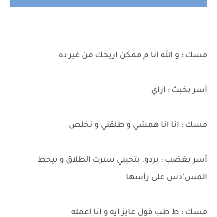
مسك : و الله انا م ممكن اريحك من غير ده
أسر بخبث : ازاي
مسك : انا انا همشي و طلقني و نخلص
أسر بغضب : بردو. بتجيبي سيرت الطلاق و بيحط
المس"دس على رأسها
مسك : ط طب قول عايز ايه و انا اعمله