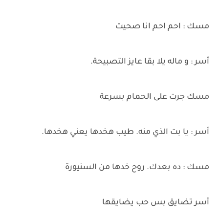
مسك : احم احم انا صحيت
أسر : و ماله يلا بقا عايز التصبيحة.
مسك جرت على الحمام بسرعة
أسر : يا بت الذي منه. طيب هخدها يعني هخدها.
مسك : ده بعدك. روح خدها من السنيورة
أسر تضايق بس حب يضايقها