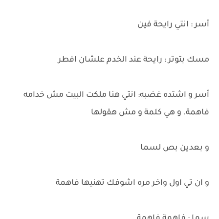
أسر : انتي رايحة فين
مسك بتوتر : رايحة عند الخدم علشان افطر
أسر و اشتده غضبه: انتي هنا ملكت البيت مش خدامه
فاهمة. و هي كلمة و مش هقولها
و بعدين بص لسما
و ان تي اول واخر مره اشوفك تهنيها فاهمة
سما : فاهمة فاهمة