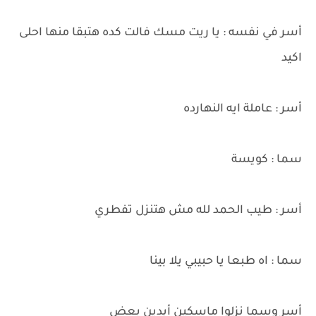
أسر في نفسه : يا ريت مسك فالت كده هتبقا منها احلى
اكيد
أسر : عاملة ايه النهارده
سما : كويسة
أسر : طيب الحمد لله مش هتنزل تفطري
سما : اه طبعا يا حبيبي يلا بينا
أسر وسما نزلوا ماسكين أيدين بعض