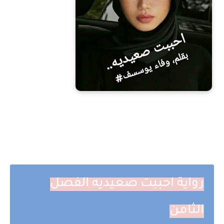
رواية احببت صعيديه الفصل
الثامن