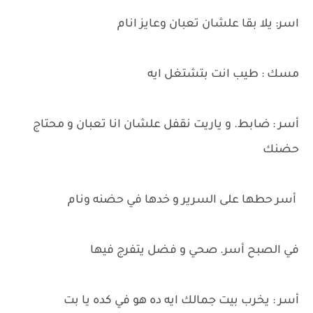
اسر: يلا بقا علشان تعبان وعايز انام
مسك : طيب انت بتشتغل ايه
أسر : ضابط. و ياريت نقفل علشان انا تعبان و محتاج
حضنك
أسر حطها على السرير و خدها في حضنه ونام
في الصبح أسر. صحي و فضل يتفرج فيها
أسر : يخرب بيت جمالك ايه ده هو في كده يا بت