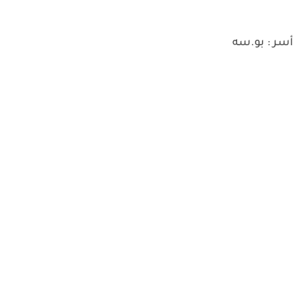
أسر : بو.سه