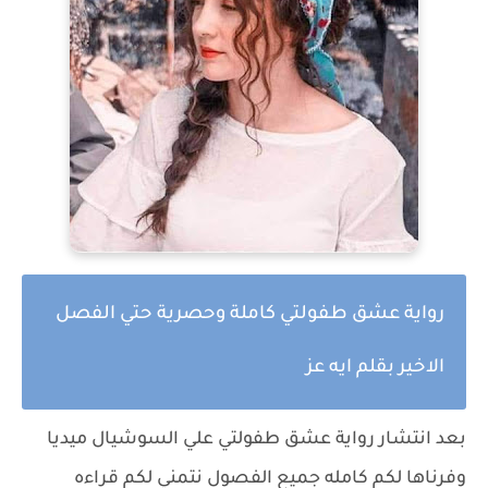
رواية عشق طفولتي كاملة وحصرية حتي الفصل
الاخير بقلم ايه عز
بعد انتشار رواية عشق طفولتي علي السوشيال ميديا
وفرناها لكم كامله جميع الفصول نتمني لكم قراءه