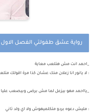
رواية عشق طفولتي الفصل الاول
_احمد انت مش هتلعب معاية
: لا يانور انا زعلان منك عشان كذا مرة اقولك متل
_يااحمد مهو بيزعل لما مش برضى وبيصعب عليا
: مليش دعوه بردو متكلميهوش ولا اي ولد تاني