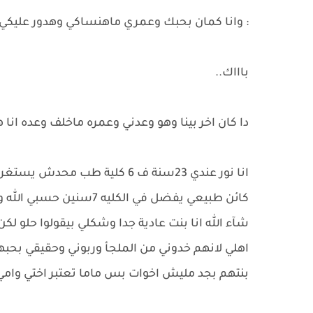
: وانا كمان بحبك وعمري ماهنساكي وهدور عليكي 
باااك..
دا كان اخر بينا وهو وعدني وعمره ماخلف وعده ان
انا نور عندي 23سنة ف 6 كلية 
كائن طبيعي يفضل في الكل
شآء الله انا بنت عادية جدا وشكلي بيقولوا حلو ل
اهلي لانهم خدوني من الملجأ وربوني وحقيقي بح
بنتهم بجد مليش اخوات بس ماما تعتبر اختي وا