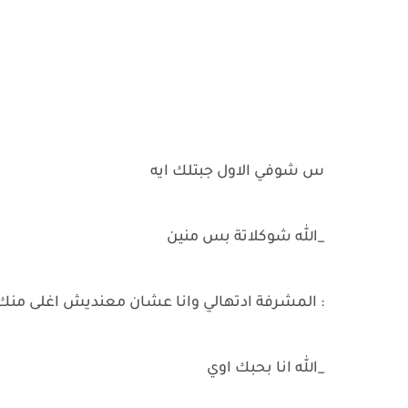
س شوفي الاول جبتلك ايه
_الله شوكلاتة بس منين
: المشرفة ادتهالي وانا عشان معنديش اغلى من
_الله انا بحبك اوي