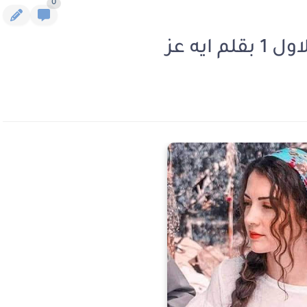
0
يه عز