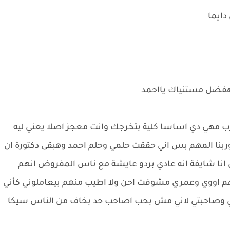
دايما
ا هفضل مستنياك يااحمد
طب محدش يستغرب مهي دي اساسا كلية بتخرجك وانت معجز اصلا يعني ليه
يه 7سنين حسبي الله وربنا المهم بس اني حققت حلمي وحلم احمد وهبقى دكتورة ان
كن انا شايفة انه عادي بردو عايشة مع ناس المفروض انهم
بهم اووي وعمري مشوفت احن ولا اطيب منهم بيعاملوني كأني
مي وصاحبتي لاني مش بحب اصاحب حد بخاف من الناس سيكا