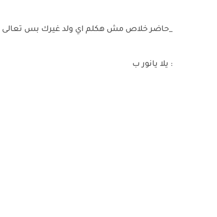
_حاضر خلاص مش هكلم اي ولد غيرك بس تعالى ا
: يلا يانور ب