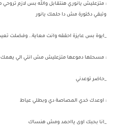
: متزعليش يانوري هنتقابل والله بس لازم تروح
وتبقي دكتورة مش دا حلمك يانور
_ايوة بس عايزة احققه وانت معاية.. وفضلت تعي
: مسحلها دموعها متزعليش مش انتي الي يهمك 
_حاضر توعدني
: اوعدك خدي المصاصة دي وبطلي عياط
_انا بحبك اوى يااحمد ومش هنساك