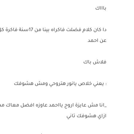
باااك
دا كان كلام فضلت فا
عن احمد
فلاش باك
: يعني خلاص يانور هتروحي ومش هشوفك
_انا مش عايزة اروح يااحمد عاوزه افضل معاك م
ازاي هشوفك تاني