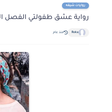
روايات شيقه
رواية عشق طفولتي الفصل الاول 1 بقلم ا
Roka
منذ عام