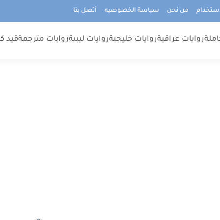
استخدام
من نحن
سياسة الخصوصيه
أتصل بنا
املة
روايات عراقية
روايات خليجية
روايات ليبية
روايات مترجمة
قيد كت