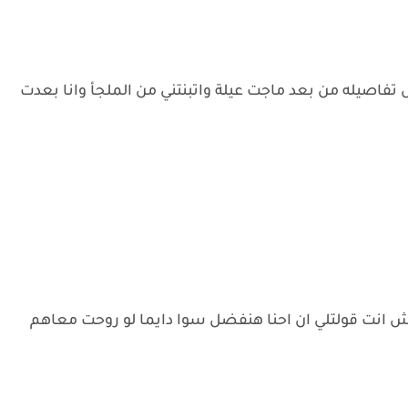
كراه بينا من 17سنة فاكرة كل تفاصيله من بعد ماجت عيلة واتبنتني من الملجأ وانا بعدت
ش انت قولتلي ان احنا هنفضل سوا دايما لو روحت معاهم