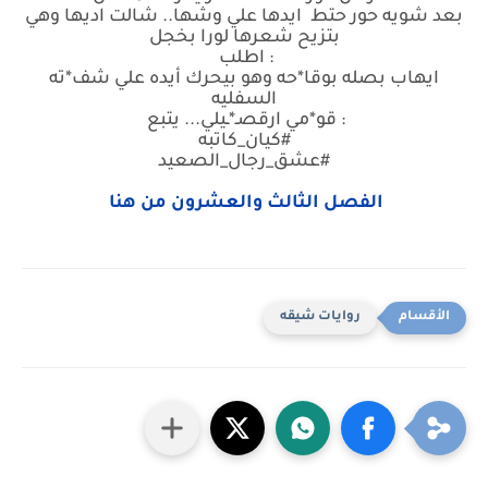
بعد شويه حور حتط ايدها علي وشها.. شالت اديها وهي
بتزيح شعرها لورا بخجل
: اطلب
ايهاب بصله بوقا*حه وهو بيحرك أيده علي شف*ته
السفليه
: قو*مي ارقصـ*ـيلي... يتبع
#كيان_كاتبه
#عشق_رجال_الصعيد
الفصل الثالث والعشرون من هنا
روايات شيقه