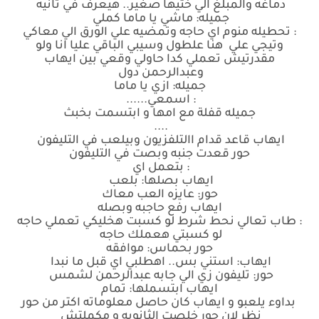
دماغه والمبلغ الي ختيها صغير.. هيعرف في ثانيه
جميله: ماشي يا ماما كملي
: تحطيله منوم اي حاجه وتمضيه علي الورق الي معاكي
وتيجي علي هنا علطول وسيبي الباقي عليا انا ولو
مقدرتيش تعملي كدا حاولي وقعي بين ايهاب
وعبدالرحمن دول
جميله: ازي يا ماما
: اسمعي......
جميله قفلة مع امها و ابتسمت بخبث
....
ايهاب قاعد قدام االتلفزيون وبيلعب في التليفون
حور قعدت جنبه وبصت في التليفون
: بتعمل اي
ايهاب بصلها: بلعب
حور: عايزه العب معاك
ايهاب رفع حاجبه وبصله
: طاب تعالي نحط شرط لو كسبت هخليكي تعملي حاجه
لو كسبتي هعملك حاجه
حور بحماس: موافقه
ايهاب: استني بس.. اهطلبي اي قبل ما نبدا
حور: تليفون زي الي جابه عبدالرحمن لشمس
ايهاب ابتسملها: تمام
بداوء يلعبو و ايهاب كان حاصل معلوماته اكتر من حور
نظر لان حور خلصت الثانويه و مكملتش