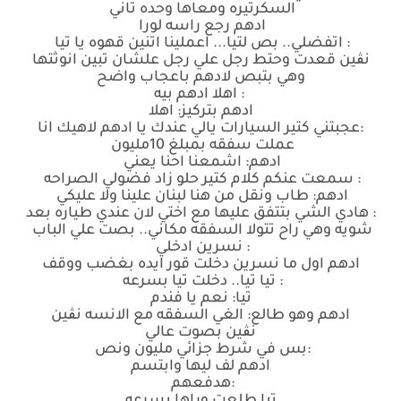
السكرتيره ومعاها وحده تاني
ادهم رجع راسه لورا
: اتفضلي.. بص لتيا... اعملينا اتنين قهوه يا تيا
نڨين قعدت وحتط رجل علي رجل علشان تبين انوثتها
وهي بتبص لادهم باعجاب واضح
: اهلا ادهم بيه
ادهم بتركيز: اهلا
:عجبتني كتير السيارات يالي عندك يا ادهم لاهيك انا
عملت سفقه بمبلغ 10مليون
ادهم: اشمعنا احنا يعني
: سمعت عنكم كلام كتير حلو زاد فضولي الصراحه
ادهم: طاب ونقل من هنا لبنان علينا ولا عليكي
: هادي الشي بتتفق عليها مع اختي لان عندي طياره بعد
شويه وهي راح تتولا السفقه مكاني.. بصت علي الباب
: نسرين ادخلي
ادهم اول ما نسرين دخلت قور ايده بغضب ووقف
: تيا تيا.. دخلت تيا بسرعه
تيا: نعم يا فندم
ادهم وهو طالع: الغي السفقه مع الانسه نڨين
نڨين بصوت عالي
:بس في شرط جزائي مليون ونص
ادهم لف ليها وابتسم
:هدفعهم