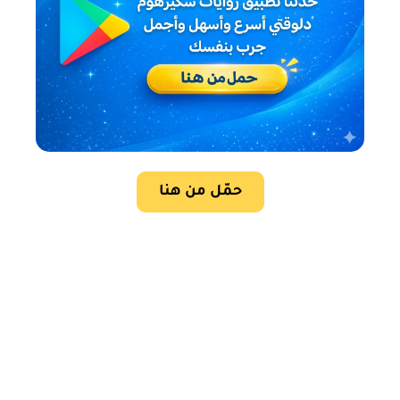
حمّل من هنا