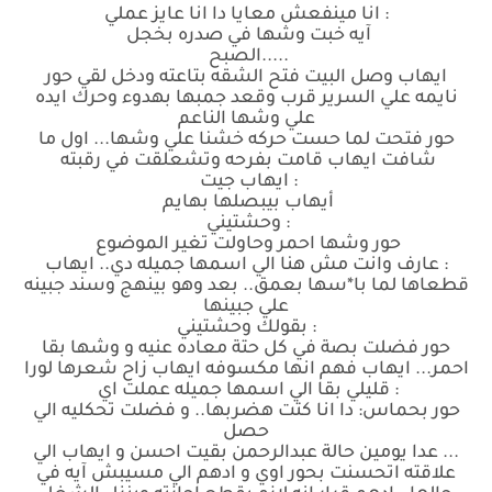
: انا مينفعش معايا دا انا عايز عملي
آيه خبت وشها في صدره بخجل
.....الصبح
ايهاب وصل البيت فتح الشقه بتاعته ودخل لقي حور
نايمه علي السرير قرب وقعد جمبها بهدوء وحرك ايده
علي وشها الناعم
حور فتحت لما حست حركه خشنا علي وشها... اول ما
شافت ايهاب قامت بفرحه وتشعلقت في رقبته
: ايهاب جيت
أيهاب بيبصلها بهايم
: وحشتيني
حور وشها احمر وحاولت تغير الموضوع
: عارف وانت مش هنا الي اسمها جميله دي.. ايهاب
قطعاها لما با*سها بعمق.. بعد وهو بينهج وسند جبينه
علي جبينها
: بقولك وحشتيني
حور فضلت بصة في كل حتة معاده عنيه و وشها بقا
احمر... ايهاب فهم انها مكسوفه ايهاب زاح شعرها لورا
: قليلي بقا الي اسمها جميله عملت اي
حور بحماس: دا انا كتت هضربها.. و فضلت تحكليه الي
حصل
... عدا يومين حالة عبدالرحمن بقيت احسن و ايهاب الي
علاقته اتحسنت بحور اوي و ادهم الي مسيبش آيه في