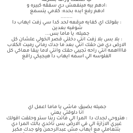
تيا طلعت وراها بسرعه
:ادهم بيه مينفعش دي سفقه كبيره و
ادهم رفع ايده بحده: كلامي يتسمع
........
: بقولك اي كفايه مرقعه لحد كدا سي زفت ايهاب دا
شوفيه بعدين
جميله: يا ماما بس...
: بلا بس بلا زفت انتي دخلتي قصر الخولي علشان كل
الارض دي من حقك انتي بعد ما جدك رماني رميت الكلاب
فااااهمه انتي راحه تجيبي حقك وانتي لاما يبقا معاكي كل
الفلوسه الي اسمه ايهاب دا هيجيكي راقع
جميله بضيق: ماشي يا ماما اعمل اي
انا دلوقتي يعني
: هتروحي لجدك دا المرا الي فاتت ربنا ستر وحلقت اقولك
غيري الازازة الي في الارض بس تاخدي بالك المرا دي
بتتعاملي مع ايهاب مش عبدالرحمن ولو جدك مكبر