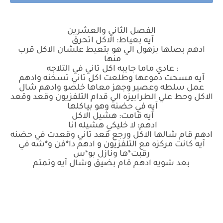
الفصل الثاني والعشرين
آيه بعياط: الاكل اتحرق
ادهم بصلها بزهول الي هو بتعيط علشان الاكل قرب
منها
: عادي ماما جايبه اكل تاني في التلاجه
آيه مسحت دموعها وطلعت اكل تاني تسخنه وادهم
عمل سلطه وعصير وجهز معاها خلصو وادهم شال
الاكل وحط علي الطرابيزه الي قدام التلفزيون وقعد وقعد
آيه في حضنه وهو بياكلها
آيه قامت: هشيل الاكل
ادهم: لا خليكي هشيله انا
ادهم قام شالها الاكل ورجع قعد تاني وقعدت في حضنه
آيه كانت مركزه مع التلفزيون و ادهم دا*فن و*شه في
رقبت*ها ونازل بو*س
بعد شويه ادهم قام بضيق وشال آيه وتمتم