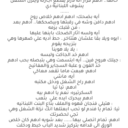
حالها.. ادهم قرار انه لازم يقطع اجازته وينزل الشغل
يشوف اللبنانية دي
......
آيه بضحك: ادهم ادهم خلاص روح
ادهم دافن وشه في رقبتها وبيضحكها.. ادهم بعد
: من قلبك بزمه
آيه ولسه اثار الضحك باينها عليها
: ايوه ويلا بقا علشان هتتاخر.. حط اديه علي ضهرها وهي
بتزيحه يقوم
: يلا يلا هوينا
ادهم خد الجاكت ولبسه
: جيلك هروح فين.. آيه ابتسمت وهي بتبصله بحب ادهم
خد الفون و علبة السجاير والمفاتيح
ادهم: هبعت ماما تقعد معاكي
آيه: ماشي
ادهم راح الشغل ودخل مكتبه
ادهم: تيا تيا
السكرتيره: نعم يا ادهم بيه
ادهم بيحرك ايده علي بتعب
: هتيلي فنجان قهوه والملف بتاع البنت اللبنانيه
تيا: تمام يا فندم لو تحب ابعتلها انك نزلة الشغل وهي
تجي لحضرتك
ادهم: تمام اتصلي بيها...... بعد شويه ادهم كان خلص
الورق الي قدامه بتركيز شديد الباب خبط ودخلت