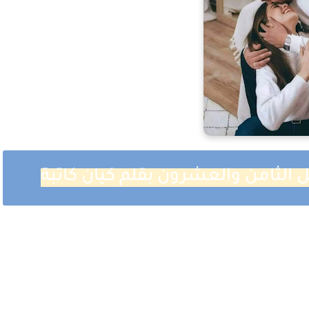
لثامن والعشرون بقلم كيان كاتبة