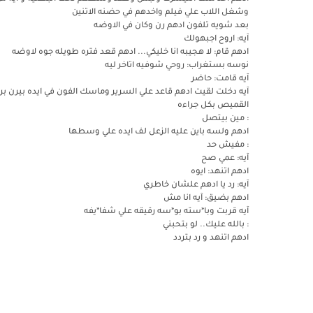
وشغل اللاب علي فيلم واخدهم في حضنه الاتنين
بعد شويه تلفون ادهم رن وكان في الاوضه
آيه: اروح اجبهولك
ادهم قام: لا هجيبه انا خليكي... ادهم قعد فتره طويله جوه لاوضه
نوسه بستغراب: روحي شوفيه اتاخر ليه
آيه قامت: حاضر
آيه دخلت لقيت ادهم قاعد علي السرير وماسك الفون في ايده بيرن ب
القميص بكل جراءه
: مين بيتصل
ادهم ولسه باين عليه الزعل لف ايده علي وسطها
: مفيش حد
آيه: عمي صح
ادهم اتنهد: ايوه
آيه: رد يا ادهم علشان خاطري
ادهم بضيق: آيه انا مش
آيه قربت وبا*سته بو*سه رقيقه علي شفا*يفه
: بالله عليك.. لو بتحبني
ادهم اتنهد و رد بتردد