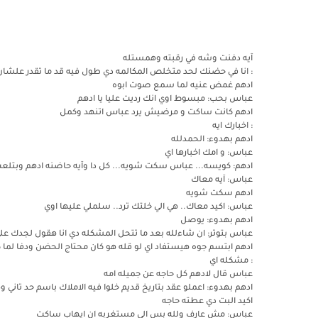
آيه دفنت وشه في رقبته وهمستله
: انا في حضنك لحد متخلص المكالمه دي طول فيه قد ما تقدر علشان
ادهم غمض عنيه لما سمع صوت ابوه
عباس بحب: مبسوط اوي انك رديت عليا يا ادهم
ادهم كانت ساكت و مرضيش يرد عباس اتنهد وكمل
: اخبارك ايه
ادهم بهدوء: الحمدلله
عباس: و امك اخبارها اي
ادهم: كويسه... عباس سكت شويه... كل دا وآيه حاضنه ادهم وبتل
عباس: آيه معاك
ادهم سكت شويه
عباس: اكيد معاك.. هي الي خلتك ترد.. سلملي عليها اوي
ادهم بهدوء: يوصل
عباس بتوتر: ان شاءلله بعد ما تتحل المشكله دي انا هقول لجدك عل
ادهم ابتسم جوه هيستفاد اي لو قله هو كان محتاج الحضن ودفا لما 
: مشكله اي
عباس قال لادهم كل حاجه عن جميله امه
ادهم بهدوء: اعملو عقد بتاريخ قديم خلوا فيه الاملاك باسم حد تاني 
اكيد البت دي عطته حاجه
عباس: مش عارف ولله بس الي مستغربه ان ايهاب ساكت