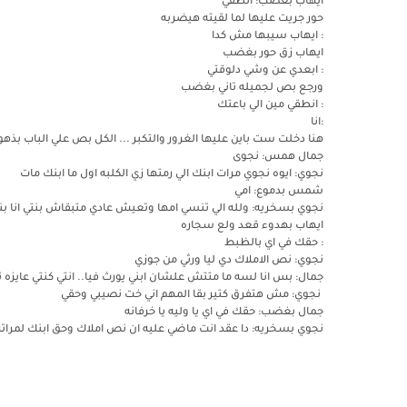
ايهاب بغضب: انطقي
حور جريت عليها لما لقيته هيضربه
: ايهاب سيبها مش كدا
ايهاب زق حور بغضب
: ابعدي عن وشي دلوقتي
ورجع بص لجميله تاني بغضب
: انطقي مين الي باعتك
:انا
هنا دخلت ست باين عليها الغرور والتكبر ... الكل بص علي الباب ب
جمال همس: نجوى
نجوي: ايوه نجوي مرات ابنك الي رمتها زي الكلبه اول ما ابنك مات
شمس بدموع: امي
نجوي بسخريه: ولله الي تنسي امها وتعيش عادي متبقاش بنتي انا بنت
ايهاب بهدوء قعد ولع سجاره
: حقك في اي بالظبط
نجوي: نص الاملاك دي ليا ورثي من جوزي
جمال: بس انا لسه ما متتش علشان ابني يورث فيا.. انتي كنتي عايزه
نجوي: مش هتفرق كتير بقا المهم اني خت نصيبي وحقي
جمال بغضب: حقك في اي يا وليه يا خرفانه
نجوي بسخريه: دا عقد انت ماضي عليه ان نص املاك وحق ابنك لمراته