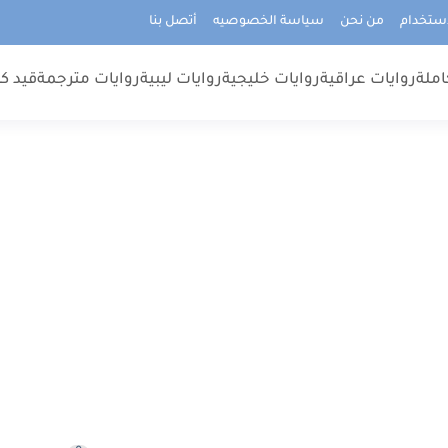
استخدام
من نحن
سياسة الخصوصيه
أتصل بنا
املة
روايات عراقية
روايات خليجية
روايات ليبية
روايات مترجمة
قيد كت