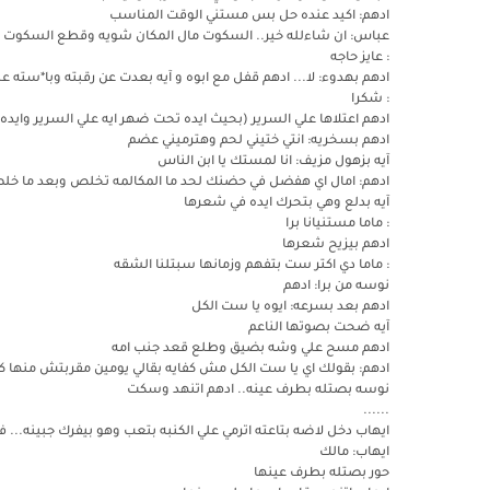
ادهم: اكيد عنده حل بس مستني الوقت المناسب
عباس: ان شاءلله خير.. السكوت مال المكان شويه وقطع السكوت
: عايز حاجه
ادهم بهدوء: لا... ادهم قفل مع ابوه و آيه بعدت عن رقبته وبا*سته 
: شكرا
ادهم اعتلاها علي السرير (بحيث ايده تحت ضهر ايه علي السرير وايده 
ادهم بسخريه: انتي ختيني لحم وهترميني عضم
آيه بزهول مزيف: انا لمستك يا ابن الناس
ادهم: امال اي هفضل في حضنك لحد ما المكالمه تخلص وبعد ما خ
آيه بدلع وهي بتحرك ايده في شعرها
: ماما مستنيانا برا
ادهم بيزيح شعرها
: ماما دي اكتر ست بتفهم وزمانها سبتلنا الشقه
نوسه من برا: ادهم
ادهم بعد بسرعه: ايوه يا ست الكل
آيه ضحت بصوتها الناعم
ادهم مسح علي وشه بضيق وطلع قعد جنب امه
ادهم: بقولك اي يا ست الكل مش كفايه بقالي يومين مقربتش منها كف
نوسه بصتله بطرف عينه.. ادهم اتنهد وسكت
......
ايهاب دخل لاضه بتاعته اترمي علي الكنبه بتعب وهو بيفرك جبينه... ف
ايهاب: مالك
حور بصتله بطرف عينها