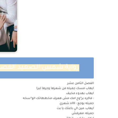
رواية شمس الصعيد الفصل ا
الفصل الثامن عشر
ايهاب مسك جميله من شعرها وجرها لبرا
ايهاب بهدوء مخيف
: فاكره بر*وح امك مش هعرف مخططاتك الو*سخه
جميله بوجع : ااااه شعري
ايهاب: مين الي باعتك يا بت
جميله: معرفش