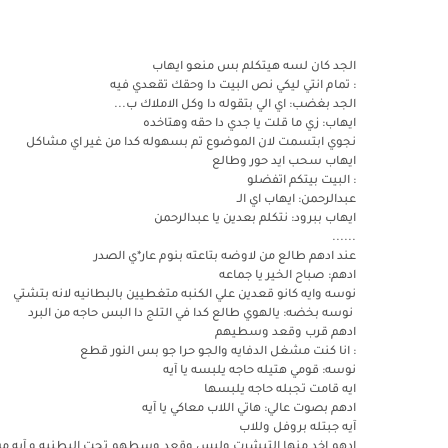
الجد كان لسه هيتكلم بس منعو ايهاب
: تمام انتي ليكي نص البيت دا وحقك تقعدي فيه
الجد بغضب: اي الي بتقوله دا وكل الاملاك ب...
ايهاب: زي ما قلت يا جدي دا حقه وهتاخده
نجوي ابتسمت لان الموضوع تم بسهوله كدا من غير اي مشاكل
ايهاب سحب ايد حور وطالع
: البيت بيتكم اتفضلو
عبدالرحمن: ايهاب اي الـ
ايهاب ببرود: نتكلم بعدين يا عبدالرحمن
......
عند ادهم طالع من لاوضه بتاعته بنوم عار*ي الصدر
ادهم: صباح الخير يا جماعه
نوسه وايه كانو قعدين علي الكنبه متغطيين بالبطانيه لانه بتشتي
نوسه بخضه: يالهوي طالع كدا في التلج دا البس حاجه من البرد
ادهم قرب وقعد وسطيهم
: انا كنت مشغل الدفايه والجو حرا جو بس النور قطع
نوسه: قومي هتيله حاجه يلبسه يا آيه
ايه قامت تجبله حاجه يلبسها
ادهم بصوت عالي: هاتي اللاب معاكي يا آيه
آيه جبتله بروفل وللاب
ادهم اخد منها التيشرت ولبس وقعد وسطهم تحت البطنيه و آيه من