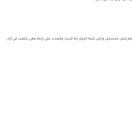
رقم مش متسجل وباين عليه الزعل ايه قربت وقعدت علي رجله وهي بتلعب في ازار