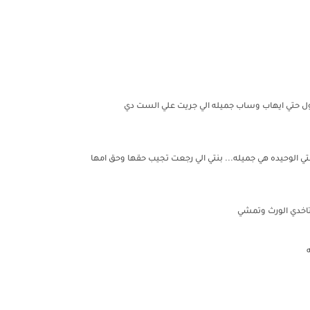
ذهول حتي ايهاب وساب جميله الي جريت علي الست دي
ي الوحيده هي جميله... بنتي الي رجعت تجيب حقها وحق امها
 تاخدي الورث وتمشي