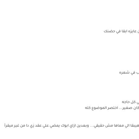
 عايزه ابقا في حضنك
عب في شعره
ي كل حاجه
كان صغير... اختصر الموضوع كله
وهيبقا الي معاها مش حقيقي... وبعدين ازاي ابوك يمضي علي عقد زي دا من غير ميقرأ