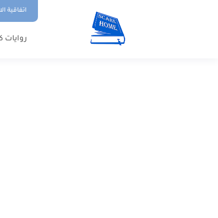
اتفاقية ال
روايات ك