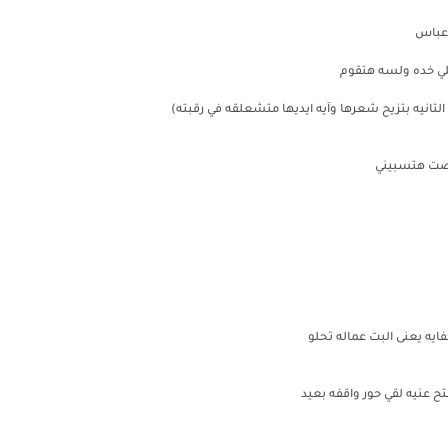
 عباس
علي خده ولسه هتقوم
التانيه بتزيح شعرها وآيه ايديها متشعلقه في رقبته)
لصت هتسبيني
ايه يعنى البت عماله تحلو
تح عنيه لقي حور واقفه بعيد