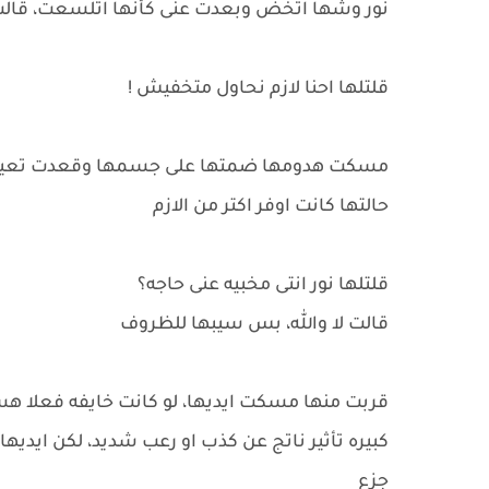
نور وشها اتخض وبعدت عنى كأنها اتلسعت، قالت
قلتلها احنا لازم نحاول متخفيش !
مسكت هدومها ضمتها على جسمها وقعدت تعيط و
حالتها كانت اوفر اكتر من الازم
قلتلها نور انتى مخبيه عنى حاجه؟
قالت لا والله، بس سيبها للظروف
قربت منها مسكت ايديها، لو كانت خايفه فعلا هسي
كبيره تأثير ناتج عن كذب او رعب شديد، لكن ايدي
جزع