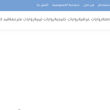
استخدام
من نحن
سياسة الخصوصيه
أتصل بنا
املة
روايات عراقية
روايات خليجية
روايات ليبية
روايات مترجمة
قيد كت