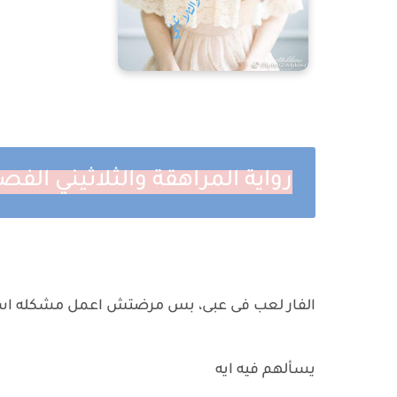
رواية المراهقة والثلاثيني الفص
الفار لعب فى عبى، بس مرضتش اعمل مشكله استن
يسألهم فيه ايه