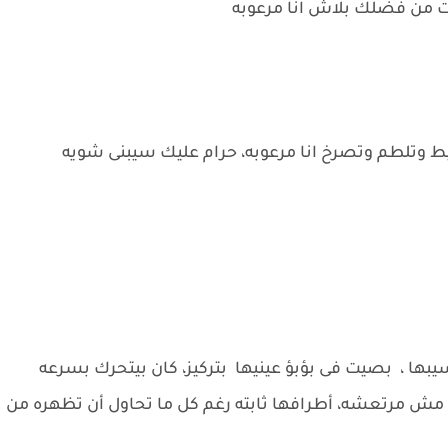
 من فضلك بلاش انا مرعوبه
تلطم وتصرخ انا مرعوبه، حرام عليك سيبنى شويه
بها ، بصيت فى بؤبؤ عينيها بتركيز، كان بيتحرك بسرعه
ها مش مرتعشه، أطرافها ثابته رغم كل ما تحاول أن تظهره من