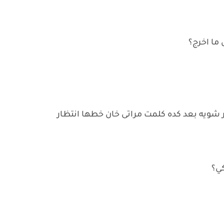
ما اخرج؟
شويه بعد كده كلمت مراتى خان خطها انتظار
كي؟