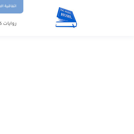
اتفاقية ال
روايات ك