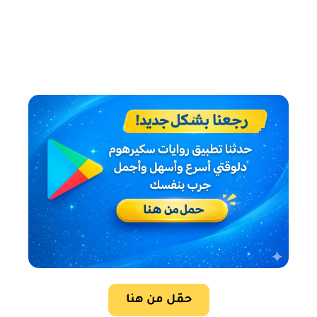
حمّل من هنا