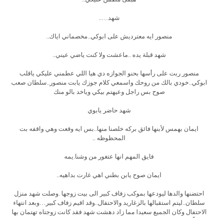
شهد…..
منصور ايه معترديش على ابوكي..مخصماني اياك..
شهد قبلة يده ..ماعشت ولا كنت ياضي عيني..
منصور ربت على رأسها بحنو الجوازه دي هيا اللي عطمني عليكي ياقلب
ابوكي..خودي بالك من روحك واسمعي كلام جوزك يابت منصور..سلطان صعب
صوح بس راجل وعيهتم بيكي وياخد بالو منك
شهد حاضر يابوي
ايمان بهمس لأبنها فائق بركه خلصنا منها..بس ايه وقعت وهي واقفه بت
المحظوظه ..
فايق المهم انها عتغور من وشنا.يمه
ايمان صوح يابن بطني اهي غارت بداهيه..
احتضنها والدها ليودعها بموكب زفاف كبير الى بيت زوجها .وصلت شهد منزل
سلطان..ليتم استقبالها بالزغاريد والاحتفال..وقد اقيم زفاف كبير…وبعد انتهاء
الاحتفال وكان الجميع سعيدا مما زاد دهشت شهد فقد كانت زوجتاه تهتمان بها