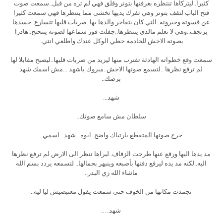
كثيراً..ليتركاها تنتظره بغرفتها بتوتر وقلق فهي لم تره من قبل..سمعت صوت
فتح الباب لتقف بتوتر وهي تفرك يديها تخشى مما ينتظرها فهي سمعت كثيرا
عن قسوته وجبروته..التي كان يتفاخر والدها بها..ضربات قلبها تتسارع..جسدها
يرتجف..وهي لا تعلم مالذي ينتظرها..جفلت فور سماعها لصوته يتنحنح..هادرا
بصوته الاجش للخادمه حطي الوكل عندك واطلعي انتي..
سمعت وقع خطواته الهادئة تقترب منها ليزيد من ضربات قلبها..ليصبح مقابلا لها
لم ترفع نظرها ..لتسمع صوتها الاجش..مبروك ياشهد ...مش اسمك شهد
برضك..
شهد...
سلطان مش سامع صوتك..
خرج صوتها المتقطع بارتباك واضح..ايوه ..شهد.. اسمي..
مد يدها اليها ورفع عنها طرحت الزفاف..ليراها تنظر الى الارض لم ترفع نظرها
اليه..لكنه مد يده ليرفع ذقنها بأصبعه وينبهر بجمالها.. لتسمعه يردد بسم الله
ماشاء الله زي البدر..
تجمدت مكانها من الخوف حتى سمعت يقول معتبصيش ليا ليه..
شهد….