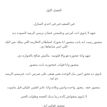
الفصل الاول
في الصعيد في في احدى المنازل..
شهد لا يابوي انت كبرتني وعلمتني عشان ترمني الرميه السوده ديه.
منصور رميت ايه يابت منصور انا بجوزك لسلطان الحلازمه اللي يملك نص البلد
اللي انتي شايفاها دي..
شهد وانا عتجوزه هو والا فلوسه ..ماليش صالح بالجوازه دي..
منصور وانا قولت عتتجوزيه يابت منصور.
يابوي ده مجوز اتنين بدل الوحده يعني هبقى على ضرتين..انت عترميني الرميه
دي ليه..
منصور حقه ..يتجوز .واحده واتنين وتلاته.وانا..عايز اطمن عليكي قبل ماموت
لا يابوي متقولش إكده ربنا يديك الصحه وطولت العمر.
منصور قولتي ايه..