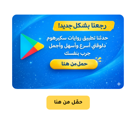
حمّل من هنا