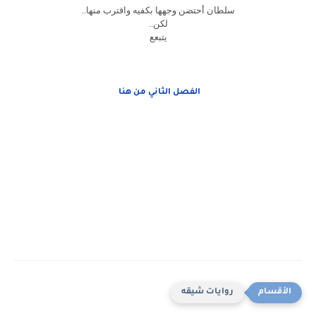
سلطان أحتضن وجهها بكفيه واقترب منها..
لكن..
يتبعع
الفصل الثاني من هنا
روايات شيقه