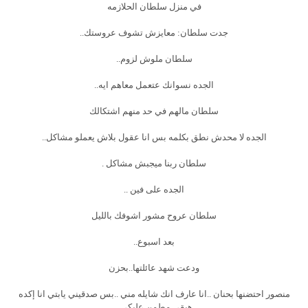
في منزل سلطان الحلازمه
جدت سلطان: معايزش تشوف عروستك..
سلطان ملوش لزوم..
الجده نسوانك عتعمل معاهم ايه..
سلطان مالهم في حد منهم اشتكالك
الجده لا محدش نطق بكلمه بس انا عقول بلاش يعملو مشاكل..
سلطان ربنا ميجبش مشاكل .
الجده على فين ..
سلطان عروح مشور اشوفك بالليل
بعد اسبوع..
ودعت شهد عائلتها..بحزن
منصور احتضنها بحنان ..انا عارف انك شايله مني ..بس صدقيني يابتي انا إكده
هبقى مطمن عليكي..