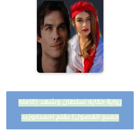
رواية حكايه سلطان وشهد (كامله
جميع الفصول) بقلم احمدابوزيد