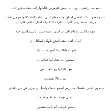
شهد معايزاشي يابوي انت مش عتجبرني عالجواز انت معتعملش إكده..
لياتيهم صوت تلك الافعى ايمان..وليه معايزاشي .. بنات البلد كلاتها تترمي تحت
جزمت سلطان بيه لتردف بقرف انا عارفه اختارك انتي على ايه.
شهد مالكيش صالح يامرات ابوي ..ومتدخليش بالي مكليش فيه
ايمان انت معتبطليش طولت لسانك دي
شهد قولتلك مالكيش صالح..بيا..
منصور ايه عتتعركوا قدامي...
شهد العفوا يبوا مقصدش..
ايمان والا تقصدي..
منصور اقفلي خشمك معايزش اسمع حسك واصل..وانجري غور من خلقتي..
ايمان نهضت بغيظ..وغادرت
منصور قولتي ايه يابت منصور..