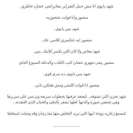
شهد يابوي انا مش حمل الضراير..معايزاشي عشان خاطري..
منصور وانا قولت عتتجوزيه..
شهد بس يابوي..
منصور ايه عتكسري كلامي..عاد..
شهد معاش ولا كان اللي يكسر كلامك..بس..
منصور يبقى تجهزي عشان كتب الكتاب والدخله السبوع الجاي
شهد بس يابوي..ده بدري قوي..
منصور انا قولت كلمتي ومش هتتكرر تاني..
شهد بحزن اللي تشوفه....لتصعد غرفتها بخطوات سريعه وترتمي على سريرها
وهي تحتضن صورة والدتها. لعلها تشعر بالدفئ والحنان الذي افتقدته..
لتسمع زغاريد زوجة ابيها التي تريد التخلص منها منذ زمان وقد وصلت لمبتغاها
____________