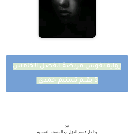
رواية نفوس مريضة الفصل الخامس
5 بقلم تسنيم حمدي
5#
بداخل قسم العزل ب المصحه النفسيه