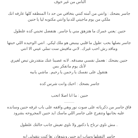
الناس من غير خوف
جاسر بضحك : وانتي من أمته كنتي بتخافي من حد دا المنطقه كلها عارفه انك
ملكي من يوم ماجيتي للدنيا وانتي مكتوبه ليا يا حنين
حنين :يعني عمرك ما هتزهق مني يا جاسر.. هتفضل تحبني كده علطول
جاسر بصلها بحب :طول ما قلبي بينبض هو ملك ليكي.. انتي الوحيده اللي حبتها
وماقد رش احب غيرك.. لاني مافيش ست تملي عيني الا انتي
حنين بضحك : هعمل نفسي مصدقه.. لانه عصبنا عنك متقدرش تبص لغيري
لأنك يوم ماتفكر بس
هتقول على نفسك يا رحمن يا رحيم.. ماشي يابيه
جاسر بضحك : احبك وانت شرس كده
حنين : ما انا اصلا اتحب
...........
فاق جاسر من ذكرياته على صوت نور وهي واقفه على باب غرفه حنين وسانده
عليه بجانبها وتتفرج على جاسر اللي ماسك ايد حنين المجروحه بشرود
.. مش ناوي ترتاح يا دكتور ولا ناوي تعيش جانب حالتك علطول
جاسر التفتلها وساب ايد حنين وبتوهان :ها كنت بتقولي ايه