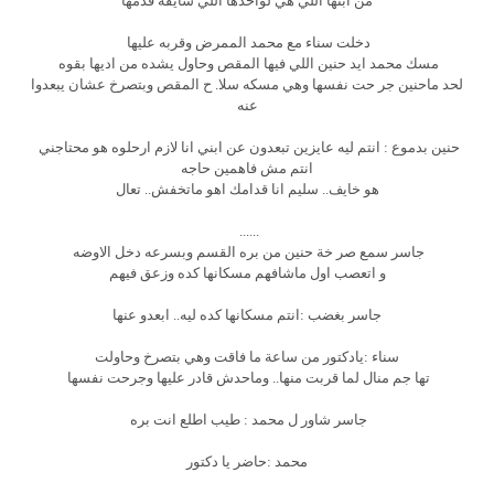
من ابنها اللي هي لواحدها اللي شايفه قدمها
دخلت سناء مع محمد الممرض وقربه عليها
مسك محمد ايد حنين اللي فيها المقص وحاول يشده من اديها بقوه
لحد ماحنين جر حت نفسها وهي مسكه سلا. ح المقص وبتصرخ عشان يبعدوا
عنه
حنين بدموع : انتم ليه عايزين تبعدون عن ابني انا لازم ارحلوه هو محتاجني
انتم مش فاهمين حاجه
هو خايف.. سليم انا قدامك اهو ماتخفش.. تعال
......
جاسر سمع صر خة حنين من بره القسم وبسرعه دخل الاوضه
و اتعصب اول ماشافهم مسكانها كده وزعق فيهم
جاسر بغضب :انتم مسكانها كده ليه.. ابعدو عنها
سناء :يادكتور من ساعة ما فاقت وهي بتصرخ وحاولت
تها جم منال لما قربت منها.. وماحدش قادر عليها وجرحت نفسها
جاسر شاور ل محمد : طيب اطلع انت بره
محمد :حاضر يا دكتور