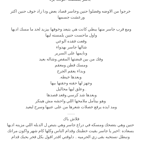
خرجوا من الاوضه وفضلوا حنين وجاسر قصاد بعض ودا زاد خوف حنين اكتر
ورعشت جسمها
ومع قرب جاسر منها ببطي كانت هي بتبعد وخوفها بيزيد لحد ما مسك اديها
واول ماحست حنين بلمسته ليها
وقعت فقده الوعي
شالها جاسر بهدواء
ونايمها على السرير
وفك من بين قبضتها المقص وشاله بعيد
ومسك قطن ومعقم
وبداء يعقم الجرح
وبعدها خيطه.
وجهز لها حقنه وحقنها بيها
. وعلق ليها محاليل
وبعدها شد كرسي وقعد قصدها
وهو بيتأمل ملامحها اللي واحشه مش هينكر
ومد ايده يرفع خصلات شعرها من على عنيها وسرح لبعيد
........
فلاش باك
حنين وهي بتضحك ومسكه في دراع جاسر وهي بتبص ل الدبله اللي مزينه اديها
بسعاده :اخير يا جاسر بقيت خطبتك وقدام الناس وكلها كام شهر واكون مراتك
ونبطل نستخبه بقى زي الحرميه .. دلوقتي اقدر اقول بكل فخر بحبك قدام