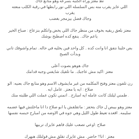
نط معتز وراه الكنبه بسرعه وهو متابع جاك
اللي عايز يقرب منه بس السلسله اللي نور رابطها في رقبة الكلب منعته
يقرب
وجاك فضل بيزمجر بغضب
معتز بلعق ريقيه بخوف من منظر جاك اللي يخض واتكلم بنزعاج : صباح الخير
ياعم جاك.. ينفع كده اصطبح بوشك
بص خلينا نتفق انا وانت كده .. كل واحد فين يخليه في حاله.. تمام واشوفك تاني
وبدأت الصبح
جاك هوهو بصوت أعلى
معتز :اكيد مش عاجبك.. ما تلقيك شايفني وجبه قدامك
رن تلفون معتز وفتح المكلمه من غير مايشوف الاسم وهو متابع جاك بعنيه: الو
صلاح : ايه يا معتز.. عامل ايه .
. طمني ليلتك كانت عامله ايه امبارح... اتمني تكون عملت اللي طلبته منك
معتز وهو بيبص ل جاك بتحفز : ماتقلقش يا ابو صلاح دا انا ماخلتش فيها عضمه
سليمه.. اقعده تعيط طول الليل وهي جوه في الاوضه من امبارح حبسه نفسها
صلاح :اوعي تصعب عليك فاهم عايزك تربيها
معتز : انا!! حاضر.. مش عايزك تقلق مش قولتلك هبهرك