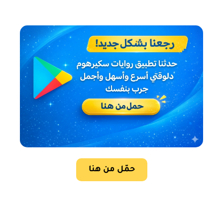
حمّل من هنا