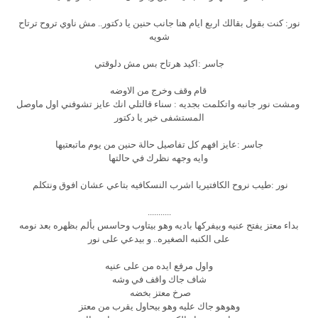
نور: كنت بقول بقالك اربع ايام هنا جانب حنين يا دكتور.. مش ناوي تروح ترتاح
شويه
جاسر :اكيد هرتاح بس مش دلوقتي
قام وقف وخرج من الاوضه
ومشت نور جانبه واتكلمت بجديه : سناء قالتلي انك عايز تشوفني اول ماوصل
المستشفى خير يا دكتور
جاسر :عايز افهم كل تفاصيل حالة حنين من يوم ماتبعتيها
وايه وجهه نظرك في حالتها
نور :طيب نروح الكافتيريا اشرب النسكافيه بتاعي عشان افوق ونتكلم
...........
بداء معتز يفتح عنيه وبيفركها باديه وهو بيتاوب وحاسس بألم بظهره بعد نومه
على الكنبه الصغيره.. و بيدعي على نور
واول مرفع ايده من على عنيه
شاف جاك واقف في وشه
صرخ معتز بخضه
وهوهو جاك عليه وهو بيحاول يقرب من معتز