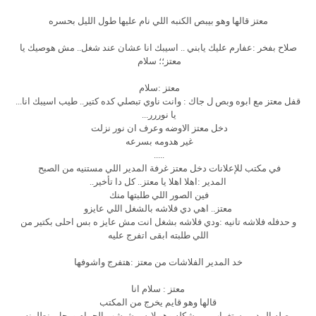
معتز قالها وهو بيبص الكنبه اللي نام عليها طول الليل بحسره
صلاح بفخر :عفارم عليك يابني .. اسيبك انا عشان عند شغل.. مش هوصيك يا
معتز؛؛ سلام
معتز :سلام
قفل معتز مع ابوه وبص ل جاك : وانت ناوي تبصلي كده كتير.. طيب اسيبك انا...
يا نوررر...
دخل معتز الاوضه وعرف ان نور نزلت
غير هدومه بسرعه
.....
في مكتب للإعلانات دخل معتز غرفة المدير اللي مستنيه من الصبح
المدير :اهلا اهلا يا معتز.. كل دا تأخير..
فين الصور اللي طلبتها منك
معتز.. اهي دي فلاشه بالشغل اللي عايزو
و حدفله فلاشه تانيه :ودي فلاشه بشغل انت مش عايز ه بس احلى بكتير من
اللي طلبته ابقى اتفرج عليه
خد المدير الفلاشات من معتز :هتفرج واشوفها
معتز : سلام انا
قالها وهو قايم يخرج من المكتب
بصله المدير بستغراب من شكله وهو لابس شبشب الحمام ورجل بنطلونه