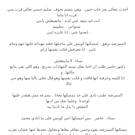
اخذت تتعالى صر خات حنين .. وهي بتمتم بخوف :سليم حبيبي تعالي قرب مني
.. قرب انا ماما
انت ليه بتبعد عني كده .. ماتعيطش يابني
سبواني ... سليييم
.. ابعدوا عني ، انا عايزه ابني
الممرضه بزهق : امسكيها كويس علي ماجبلها حقنه مهدائه خليها تتهد وتنام
تاني .. انا معرفش فكت نفسها ازاي
سناء : لا ماينفعش.
دكتور جاسر طلب ان احنا نقلل نسبه المهادات بتدريج.. وهو اللي بقى يتابع
حالتها.. و
انا كلمته وعرفته انها فاقت و فكت نفسها وهو قال نخلي بالنا منها وهو جي
حالا..
الممرضه :طيب نادي علي حد يمسكها معانا .. بسرعه مش هنقدر عليها
لوحدنا.. وخلينا نفك من اديها
المقص دا بدل ما تاذينا بيه
سناء .. حاضر .. بس امسكها انتي كويس على ما انادي محمد
مسكتها الممرضه بقوه وحنين بتعافر معاها وبتحاول تبعدها عنها عشان تقرب