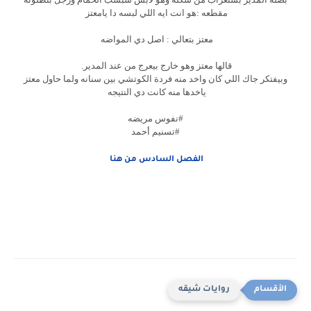
مقطعه :هو انت ايه اللي لبسه دا يامعتز
معتز بتعالي : اصل دي المواضه
قالها معتز وهو خارج بيعرج من عند المدير.
وبيفتكر جاك اللي كان واخد منه فردة الكوتشي بين سنانه ولما حاول معتز
ياخدها منه كانت دي النتيجه
#نفوس مريضه
#تسنيم أحمد
الفصل السادس من هنا
روايات شيقه