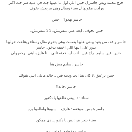
خرج محمد وبص جاسر ل حنين اللي اول ما عينها جت في عنيه صر خت اكتر
وزادت مقوتها ل سناء ومنال وهي بترتعش بخوف
جاسر بهدواء : حنين
حنين بخوف : ابعد عني متقربش.. لا لا متقربش..
جاسر واقف من بعيد بيبص عليها بصمت وهي بتقوم منال وسناء وبتتلفت حوليها
بدور على ابنها اللي اختفه بدخول جاسر
حنين :فين سليم.. راح فين.. انت ليه خدته تاني.. انا عايزه ابني.. رجعهولي
جاسر : سليم مش هنا
حنين بزعيق :لا كان هنا انت وديته فين .. خالد هاتلى ابني بقولك
جاسر :خالد!!
سناء : دا يبقي طلقها يا دكتور
جاسر همس بموفقه : عارف.... سبوها واطلعوا بره
سناء بتعراض :بس يا دكتور... دي ممكن
جاسر بمقطعه :قولت بره