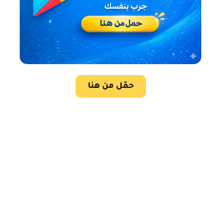
حمّل من هنا