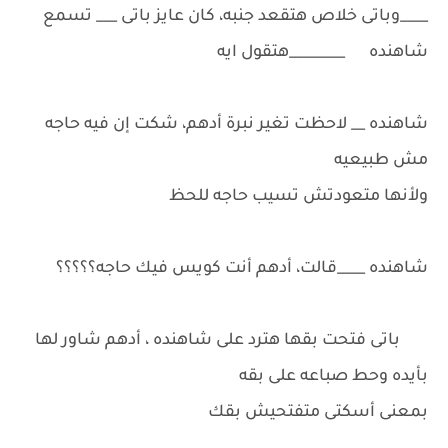
____وباتى خلاص هتقعد جنبه، كان عايز باتى ___ تسمع
شاهنده ________هتقول ايه
شاهنده __ لاحظت تغير نبرة أدهم، شكت إن فيه حاجه
مش طبيعيه
ولأنها متعودتش تسيب حاجه للحظ
شاهنده ____قالت، أدهم أنت كويس فيك حاجه؟؟؟؟؟
باتى فتحت بقها هترد على شاهنده ، أدهم شاور لها
بأيده وحط صباعه على بقه
بمعنى أسكتى متفتحيش بقك