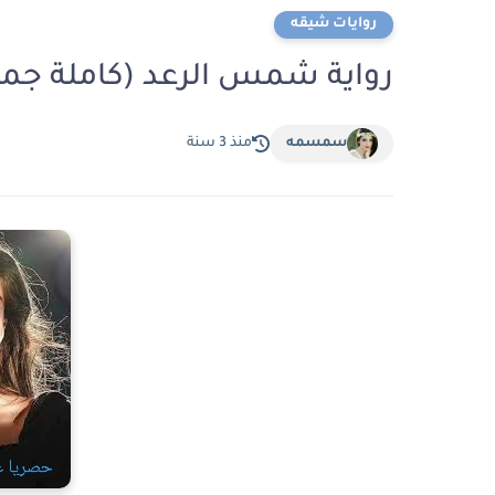
روايات شيقه
رواية شمس الرعد (كاملة جمي
سمسمه
منذ 3 سنة