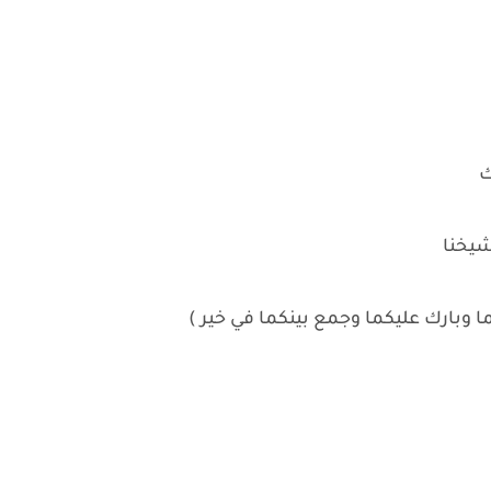
ك
شيخنا
ا وبارك عليكما وجمع بينكما في خير )