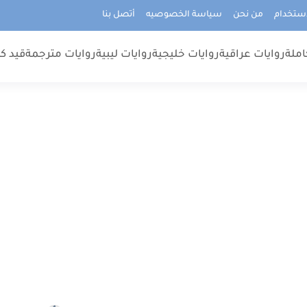
استخدام
من نحن
سياسة الخصوصيه
أتصل بنا
املة
روايات عراقية
روايات خليجية
روايات ليبية
روايات مترجمة
قيد كت