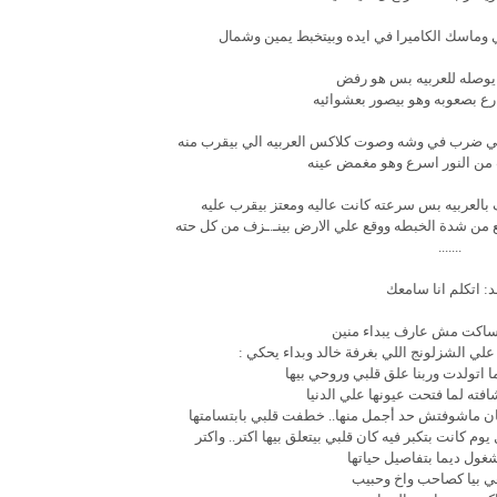
وماسك الكاميرا في ايده وبيتخبط يمين وشمال
 يوصله للعربيه بس هو رفض
ع بصعوبه وهو بيصور بعشوائيه
للي ضرب في وشه وصوت كلاكس العربيه الي بيقرب منه
 من النور اسرع وهو مغمض عينه
ف بالعربيه بس سرعته كانت عاليه ومعتز بيقرب عليه
فع من شدة الخبطه ووقع علي الارض بينـ.ـزف من كل حته
.......
د: اتكلم انا سامعك
اكت مش عارف يبداء منين
 الشزلونج اللي بغرفة خالد وبداء يحكي :
ا اتولدت وربنا علق قلبي وروحي بيها
ته لما فتحت عيونها علي الدنيا
ا كمان ماشوفتش حد أجمل منها.. خطفت قلبي بابتسامتها
م كانت بتكبر فيه كان قلبي بيتعلق بيها اكتر.. واكتر
ول ديما بتفاصيل حياتها
ي بيا كصاحب واخ وحبيب