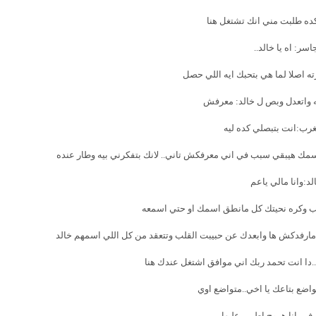
ده طلبت مني انك تشتغل هنا
اسر: اه يا خالد..
ته اصلا لما هي بتحبك ايه اللي حصل
ه واتعدل وبص ل خالد: معرفش
غرب:انت بتبصلي كده ليه
سمك هيبقي سبب في اني معرفكش تاني.. لانك بتفكرني بيه وطار عنده
لد:وانا مالي ياعم
كره نحيتك كل مانطق اسمك او حتي اسمعه
ن مارفدكش ها وابعدك عن حبيبت القلب وتتعقد من كل اللي اسمهم خالد
.دا انت تحمد ربك اني موافق اشتغل عندك هنا
واضع بتاعك يا اخي..متواضع اوي
ف.. انا هروح اطمن عليها