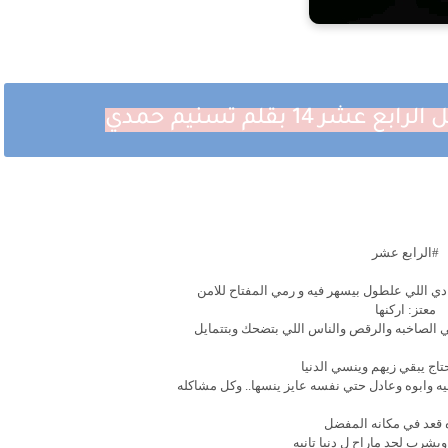
14 بقلم تسنيم حمدي
#الرابع عشر
نادي اللي علطول بيسهر فيه و رمي المفتاح للامن
معتز: اركنها
 الصاخبه والرقص والناس اللي بتضحك وبتتمايل
اج يبقي زيهم وينسي الدنيا
يه وابوه وعادل حتي نفسه عايز ينسها.. وكل مشاكله
ه قعد في مكانه المفضل
شرب لحد ماراح ل دنيا تانيه