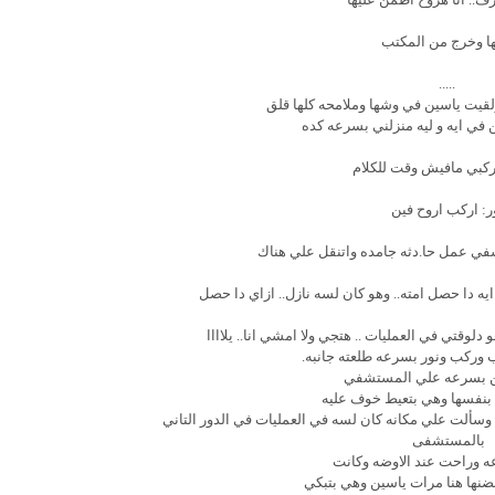
ها وخرج من المكتب
.....
لقيت ياسين في وشها وملامحه كلها قلق
ن في ايه و ليه منزلني بسرعه كده
ركبي مافيش وقت للكلام
ر: اركب اروح فين
في عمل حا.دثه جامده واتنقل علي هناك
يه دا حصل امته.. وهو كان لسه نازل.. ازاي دا حصل
وقتي في العمليات .. هتجي ولا امشي انا.. يلاااا
 وركب ونور بسرعه طلعته جانبه.
ن بسرعه علي المستشفي
نفسها وهي بتعيط خوف عليه
ألت علي مكانه كان لسه في العمليات في الدور التاني
بالمستشفى
 وراحت عند الاوضه وكانت
نها هنا مرات ياسين وهي بتبكي