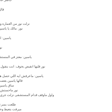
قال
نزلت نور من العماره و
نور: مالك يا ياسي
ياسين: ا
نو
ياسين: معتز في المستش
نور قلبها اتقبض بخوف: انت بتقول ا
ياسين: ماعرفش ايه اللي حصل هو دل
قالها ياسين بغضب
ساق ياسي
نور ماحستش ب
واول ماوقف قدام المستشفى نزلت جري وس
طلعت بسرعه
ميرفت بتعيط وحض