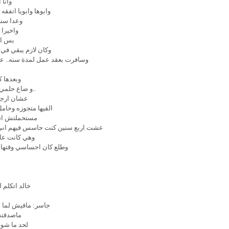
وانا 
وابوها وابويا اتفقه
وعدا سني
واخيرا 
بس ال
وكان لازم يبقي في
وسافرت بعقد عمل لمدة سنه.. عشا
وبعدها 
..و ضاع حلمي
عشان ارجع 
القيها متجوزه وحا
مستحملتش اشو
عشت اربع سنين كنت حاسس فيهم اني مطـ
وهي كانت عاي
وطلع كان احساسي وقتها ا
خالد اتكلم
جاسر: مافيش لما 
ماصدقت
لحد ما شوف