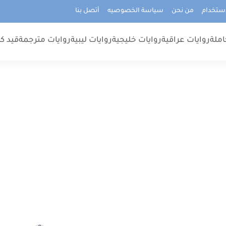
استخدام
من نحن
سياسة الخصوصيه
أتصل بنا
املة
روايات عراقية
روايات خليجية
روايات ليبية
روايات مترجمة
قيد كت