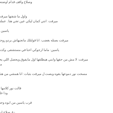
وصلاح واقف قدام اوضته 
واول ما شفتها ميرف
ميرفت: انتي كمان ليكي عين تجي هنا.. عملتي 
ياسين 
ميرفت بصتله بغضب: انا قولتلك ماتجبهاش بردو روحتل
ياسين: ماما ارجوكي احنا في مستشفى..وكده
ميرفت: لا مش من حقها وابني هيطلقها اول مايفوق.ويحصل اللي يح
مش
مسحت نور دموعها بقوه وبصت ل ميرفت بثبات: انا همشي من هنا لم
قالت نور كلامها
ودا خ
قرب ياسين من ابوه وحط
زق صلاح اي