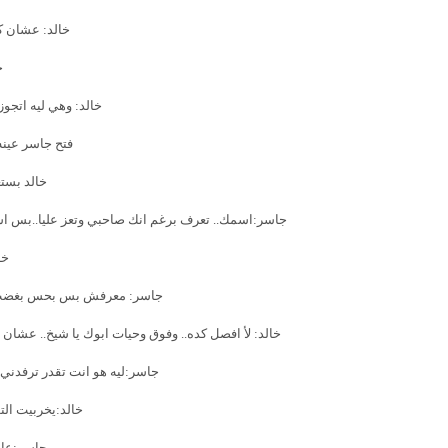
خالد: عشان ك
ج
خالد: وهي ليه اتجوز
فتح جاسر عين
خالد بست
جاسر:اسمك.. تعرف برغم انك صاحبي وتعز عليا..بس ا
خا
جاسر: معرفش بس بحس بغضب و
خالد: لأ افصل كده.. وفوق وحيات ابوك يا شيخ.. عشا
جاسر:ليه هو انت تقدر ترفدني.
خالد:يخربيت الت
جاسر:عار