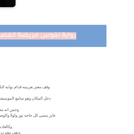
رواية نفوس مريضة الفصل الرابع عشر 
وقف معتز بعربيته قدام بوابة ال
دخل المكان وهو سامع الموسيقي
وحس انه محت
عايز ينسي كل حاجه نور ولولا والوص
وكالعاد
وبقي يشرب وي