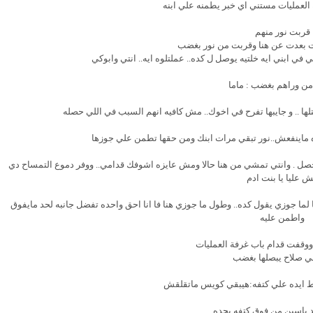
العمليات مستني اي خبر يطمنه علي ابنه
قربت نور منهم
ت بعدت عن هنا وقربت من نور بغضب
في ابني ايه خلتيه يوصل ل كده.. عملتلوه ايه.. انتي وابوكي
من وراهم بغضب : ماما
ها .. و جايبها تفرح في اخوك.. مش كافيه انهم السبب في اللي حصله
 ماينفعش..نور تبقي مرات ابنك ومن حقها تطمن علي جوزها
صل . وانتي تمشي من هنا حالا ومش عايزه اشوفك قدامي.. ووفر دموع التمساح دي
 عليا يا بنت ادم
ا جوزي يقول كده.. وطول ما جوزي هنا فا انا احق واحده تفضل جانبه لحد مايفوق
واطمن عليه
 ووقفت قدام باب غرفة العمليات
لي صلاح يبصلها بغضب
 ايده علي كتفه:هيبقي كويس ماتقلقش
د ياسين من فوق كتفه بحده