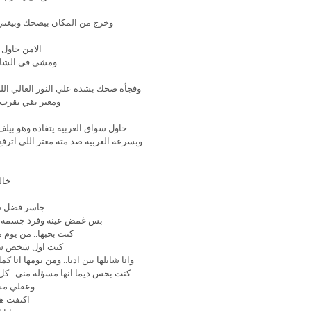
وخرج من المكان بيضحك وبيغني 
الامن حاول
ومشي في الشار
وفجأه ضحك بشده علي النور العالي ا
ومعتز بقي يقرب
حاول سواق العربيه يتفاده وهو بيل
وبسرعه العربيه صد.متة معتز اللي اتر
خال
جاسر فضل س
بس غمض عينه وفرد جسمه علي
كنت بحبها.. من يوم م
كنت اول شخص شاف
وانا شايلها بين اديا.. ومن يومها ان
كنت بحس ديما انها مسؤله مني.. كل يو
وعقلي مشغ
اكتفت ه