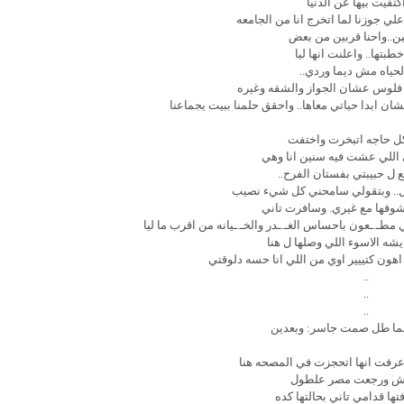
اكتفيت بيها عن الدنيا
 علي جوزنا لما اتخرج انا من الجامعه
ن..واحنا قربين من بعض
خطبتها.. واعلنت انها ليا
حياه مش ديما وردي..
 فلوس عشان الجواز والشقه وغيره
ن ابدا حياتي معاها.. واحقق حلمنا ببيت يجماعنا
كل حاجه اتبخرت واختفت
 اللي عشت فيه سنين انا وهي
ل حبيبتي بفستان الفرح..
مل.. وبتقولي سامحني كل شيء نصيب
فها مع غيري. وسافرت تاني
.ـعون باحساس الغـ.ـدر والخـ.ـيانه من اقرب ما ليا
شه الاسوء اللي وصلها ل هنا
هون كتييير اوي من اللي انا حسه دلوقتي
..
..
..
 لما طل صمت جاسر: وبعدين
عرفت انها اتحجزت في المصحه هنا
ش ورجعت مصر علطول
تها قدامي تاني بحالتها كده