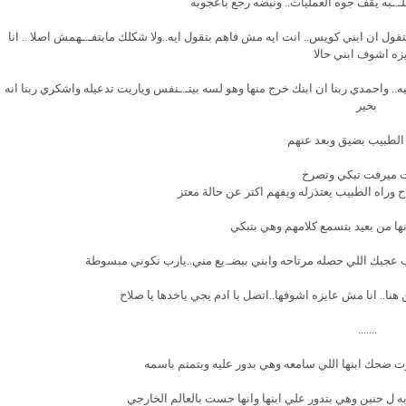
قلـ.ـبه يقف جوه العمليات.. ونبضه رجع باعجوبه
ل ان ابني كويس.. انت ايه مش فاهم بتقول ايه..ولا شكلك مابتفـ.ـهمش اصلا .. انا
زه اشوف ابني حالا
.. واحمدي ربنا ان ابنك خرج منها وهو لسه بيتـ.ـنفس وياريت تدعيله واشكري ربنا انه
بخير
الطبيب بضيق وبعد عنهم
 ميرفت تبكي وتصرخ
راح وراه الطبيب يعتذرله ويفهم اكتر عن حالة معتز
ها من بعيد بتسمع كلامهم وهي بتبكي
 عجبك اللي حصله مرتاحه وابني بيضـ.يع مني..يارب تكوني مبسوطة
ا.. انا مش عايزه اشوفها..اتصل با ادم يجي ياخدها يا صلاح
.......
ضحك ابنها اللي سامعه وهي بدور عليه وبتمتم باسمه
ل حنين وهي بتدور علي ابنها وانها حست بالعالم الخارجي