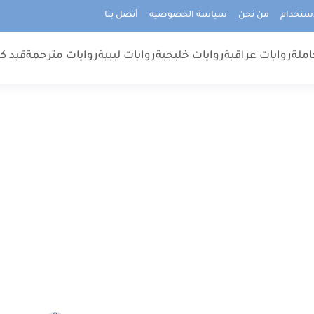
استخدام
من نحن
سياسة الخصوصيه
أتصل بنا
املة
روايات عراقية
روايات خليجية
روايات ليبية
روايات مترجمة
قيد كت