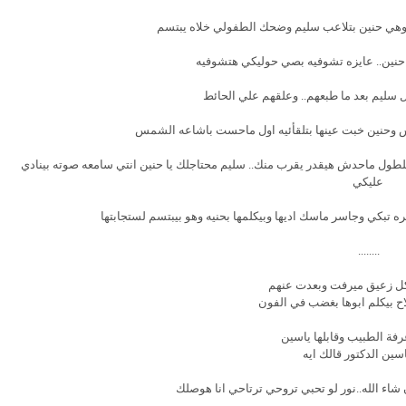
وهي حنين بتلاعب سليم وضحك الطفولي خلاه يبتسم
حنين.. عايزه تشوفيه بصي حوليكي هتشوفيه
سليم بعد ما طبعهم.. وعلقهم علي الحائط
س وحنين خبت عينها بتلقأئيه اول ماحست باشاعه الشمس
علطول ماحدش هيقدر يقرب منك.. سليم محتاجلك يا حنين انتي سامعه صوته بينادي
عليكي
 تبكي وجاسر ماسك اديها وبيكلمها بحنيه وهو بيبتسم لستجابتها
........
كل زعيق ميرفت وبعدت عنهم
ح بيكلم ابوها بغضب في الفون
فة الطبيب وقابلها ياسين
اسين الدكتور قالك ايه
شاء الله..نور لو تحبي تروحي ترتاحي انا هوصلك