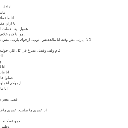
لا لا ا
ماين
. انا ماع
انا ازاي هقا
هقول ايه.. عملت اي
..هو انا كده خلا
لا لا.. يارب مش وقته انا مالحقتش اتوب.. ارجوك يارب.. مش 
قام وقف وفضل يصرخ في كل اللي حوليه
ال
و
انا 
انا ما
اعملوا حا
ارجوكم اعملوا
انا م
فضل معتز يت
انا عمري ما صليت.. عمري ماعم
دمو.عه كانت 
وظهر ا