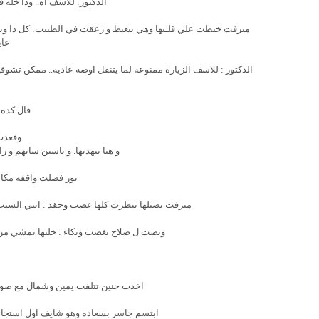
الدكتور: للاسف اه.. ودا خله 
ميرفت خبطت علي قلـبها وهي بتعيط و زعقت في الطبيب: كل دا وبتقو
عاي
الدكتور : للاسف الزيارة ممنوعه لما يتنقل اوضه عاديه.. ممكن تشوفيه
قال كده 
وقعدت
و هنا بتهديها. و ياسين سابهم و 
نور فضلت واقفه مكان
ميرفت بصتلها بنظرت كلها غضب وحقد : انتي السبب
وبصت ل صلاح بغضب وبكاء : خليها تمشي من هن
اخذت حنين تتلفت يمين وشمال مع صوت 
ابتسم جاسر بسعاده وهو شايف اول استجابه 