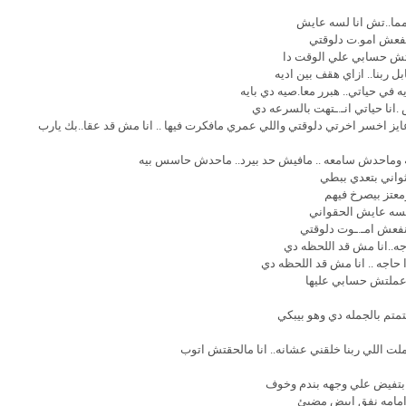
نا مما..تش انا لسه عايش
فعش امو.ت دلوقتي
ملتش حسابي علي الوقت دا
بل ربنا.. ازاي هقف بين اديه
ه في حياتي.. هبرر معا.صيه دي بايه
ص .انا حياتي انـ.ـتهت بالسرعه دي
عايز اخسر اخرتي دلوقتي واللي عمري مافكرت فيها .. انا مش قد عقا..بك يارب
 وماحدش سامعه .. مافيش حد بيرد.. ماحدش حاسس بيه
ثواني بتعدي ببطي
معتز بيصرخ فيهم
لسه عايش الحقواني
ينفعش امـ.ـوت دلوقتي
جه..انا مش قد اللحظه دي
 حاجه .. انا مش قد اللحظه دي
اعملتش حسابي عليها
متم بالجمله دي وهو بيبكي
لت اللي ربنا خلقني عشانه.. انا مالحقتش اتوب
بتفيض علي وجهه بندم وخوف
مامه نفق ابيض مضيئ