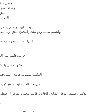
وشئ خافي
وفجاءه ضر
ليضع
الي ان 
اتنهد الطبيب وتمتم يشكر 
وابتسم بطيبه وهو بينظر لملامح معتز : ربنا بي
قالها الطبيب وخرج من غرف
جريوه كلهم علي الد
صلاح: طمني يا دكتو
الدكتور ببتسامه هاديه: ابنك بخي
ميرفت: العنايه ليه لما هو كوي
الدكتور: طبيعي يدخل العنايه.. الحا.دثه كانت صعبه واتعرض ل خبطه ق
صل