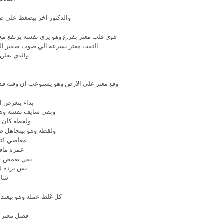
والدكتور اخر بيضغط علي ص
هوي قلب معتز بفز.ع وهو يري نفسه يرتفع مع
التفت معتز بسرعه الي صوت صفير الج
والذي يعلن 
و
وقع معتز علي الارض وهو يستوعب ان وقته قد 
بداء يتعرض ا
وبقي شايف نفسه وهو
ولقطه كان ب
ولقطه وهو بيتجاهل ص
معاصي كتير
عمره مافك
بقي يغمض ع
بس برده ل
شاي
كل غلط عمله وهو بيعند 
فضل معتز 