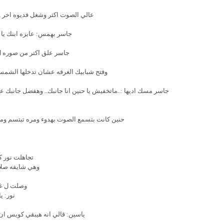
عالي الصوت اكتر وشغل فديوه اخر 
جاسر بهمس: عايزه ابنك يا 
جاسر علق اكتر من صوره ل 
وفتح شبابيك الغرفه عشان تدخلها الشم
جاسر مسك اديها :..ماتخفيش يا حنين انا جانبك.. وهفضل جانبك 
حنين كانت بتسمع الصوت بهدوء ومره تبتسم ومره
تجاهلت نور 
وهي شايفه صلا
وصلت ل غر
نور: ي
ياسين: قالي انه هيبقي كويس ان 