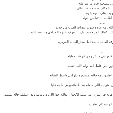
 بيسحبه جوه مرغم عليه
ب المكان صوت صفير عالي
 يده علي اذنيه بقوه
اظلمت الدنيا من حوله
..........
الله.. مع عودة صوت نبضات القلب من جديد
حبك.. كتبلك عمر جديد.. ياريت تعرف تقدره المرادي وتحافظ عليه
ة العمليات بعد نقل معتز للعنايه المركزه
.....
كتور اول ما خرج من غرفة العمليات
ر ابني عامل ايه.. وايه اللي حصله
ر اطمن.. هو حالته مستقرة دلوقتي واتنقل للعنايه
س.. هو ايه اللي حصله بظبط ماتخبيش حاجه عليا
ويه في دماغ.. غير نسبه الكحول العاليه جدا اللي في د..مه ودي عملتله حالة تسمم..
اح:هو كان شارب