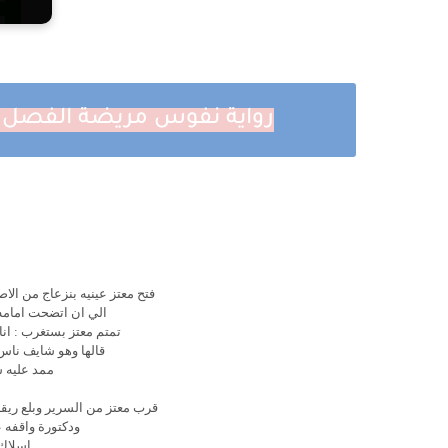
رواية نفوس مريضة الفصل الخامس عشر 
فتح معتز عينيه بنزعاج من ال
الي ان اتضحت امامه 
تمتم معتز بستغرب : انا
قالها وهو شايف ناس
ممد عليه ش
قرب معتز من السرير وبلع ريق
ودكتورة واقفه ع
اسلاك