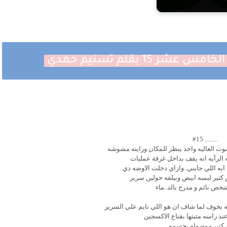
15 بقلم تسنيم حمدي
........ #15
اصوت العاليه واخذ ينظر للمكان ورايته مشوشه
الرأيه انه يقف بداخل غرفة عمليات
 ايه اللي جابني..وازاي دخلت الاوضه دي
 كتير لبسه ابيض وبيلفه حولين سرير
خص نائم و مدرج بالد..ماء
ه بخوف لما شاف ان هو اللي نايم علي السرير
ند راسه مثبتها بقناع الاكسجين
 كتير موصوله بجسمه