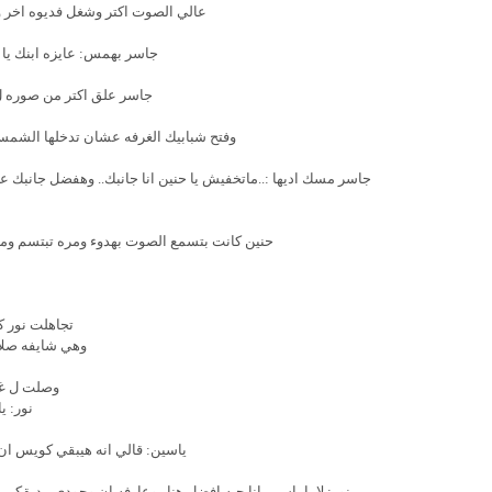
عالي الصوت اكتر وشغل فديوه اخر 
جاسر بهمس: عايزه ابنك يا 
جاسر علق اكتر من صوره ل 
وفتح شبابيك الغرفه عشان تدخلها الشم
جاسر مسك اديها :..ماتخفيش يا حنين انا جانبك.. وهفضل جانبك 
حنين كانت بتسمع الصوت بهدوء ومره تبتسم ومره
تجاهلت نور 
وهي شايفه صلا
وصلت ل غر
نور: ي
ياسين: قالي انه هيبقي كويس ان 
نور: لا يا ياسين انا حبه افضل هنا.. وعارفه ان وجودي مديقكم.. 