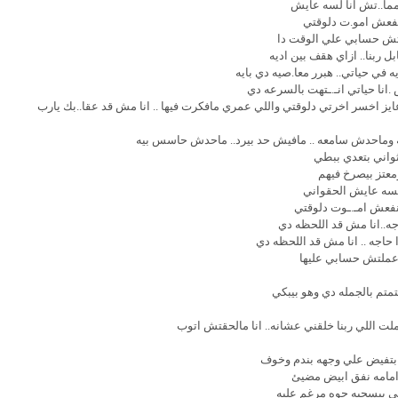
نا مما..تش انا لسه عايش
فعش امو.ت دلوقتي
ملتش حسابي علي الوقت دا
بل ربنا.. ازاي هقف بين اديه
ه في حياتي.. هبرر معا.صيه دي بايه
ص .انا حياتي انـ.ـتهت بالسرعه دي
عايز اخسر اخرتي دلوقتي واللي عمري مافكرت فيها .. انا مش قد عقا..بك يارب
 وماحدش سامعه .. مافيش حد بيرد.. ماحدش حاسس بيه
ثواني بتعدي ببطي
معتز بيصرخ فيهم
لسه عايش الحقواني
ينفعش امـ.ـوت دلوقتي
جه..انا مش قد اللحظه دي
 حاجه .. انا مش قد اللحظه دي
اعملتش حسابي عليها
متم بالجمله دي وهو بيبكي
لت اللي ربنا خلقني عشانه.. انا مالحقتش اتوب
بتفيض علي وجهه بندم وخوف
مامه نفق ابيض مضيئ
 بيسحبه جوه مرغم عليه