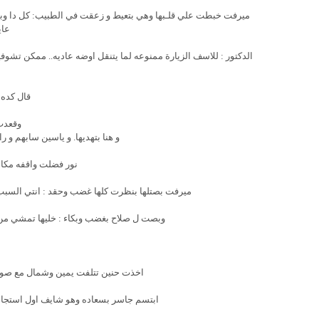
ميرفت خبطت علي قلـبها وهي بتعيط و زعقت في الطبيب: كل دا وبتقو
عاي
الدكتور : للاسف الزيارة ممنوعه لما يتنقل اوضه عاديه.. ممكن تشوفيه
قال كده 
وقعدت
و هنا بتهديها. و ياسين سابهم و 
نور فضلت واقفه مكان
ميرفت بصتلها بنظرت كلها غضب وحقد : انتي السبب
وبصت ل صلاح بغضب وبكاء : خليها تمشي من هن
اخذت حنين تتلفت يمين وشمال مع صوت 
ابتسم جاسر بسعاده وهو شايف اول استجابه 