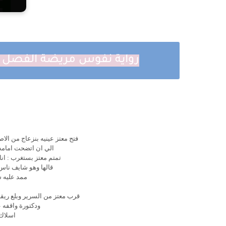
رواية نفوس مريضة الفصل السادس عشر 
فتح معتز عينيه بنزعاج من ال
الي ان اتضحت امامه 
تمتم معتز بستغرب : انا
قالها وهو شايف ناس
ممد عليه ش
قرب معتز من السرير وبلع ريق
ودكتورة واقفه ع
اسلاك