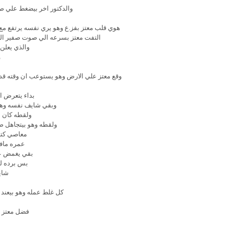
والدكتور اخر بيضغط علي ص
هوي قلب معتز بفز.ع وهو يري نفسه يرتفع مع
التفت معتز بسرعه الي صوت صفير الج
والذي يعلن 
و
وقع معتز علي الارض وهو يستوعب ان وقته قد 
بداء يتعرض ا
وبقي شايف نفسه وهو
ولقطه كان ب
ولقطه وهو بيتجاهل ص
معاصي كتير
عمره مافك
بقي يغمض ع
بس برده ل
شاي
كل غلط عمله وهو بيعند 
فضل معتز 