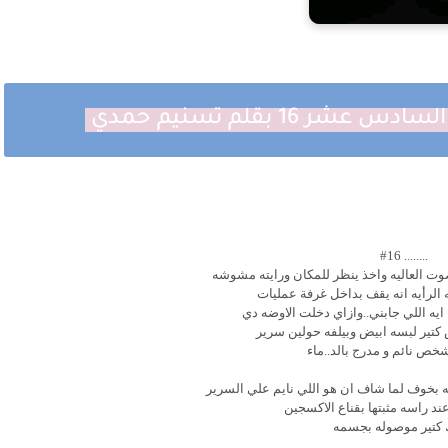
16 بقلم تسنيم حمدي
........ #16
اصوت العاليه واخذ ينظر للمكان ورايته مشوشه
الرأيه انه يقف بداخل غرفة عمليات
 ايه اللي جابني..وازاي دخلت الاوضه دي
 كتير لبسه ابيض وبيلفه حولين سرير
خص نائم و مدرج بالد..ماء
ه بخوف لما شاف ان هو اللي نايم علي السرير
ند راسه مثبتها بقناع الاكسجين
 كتير موصوله بجسمه