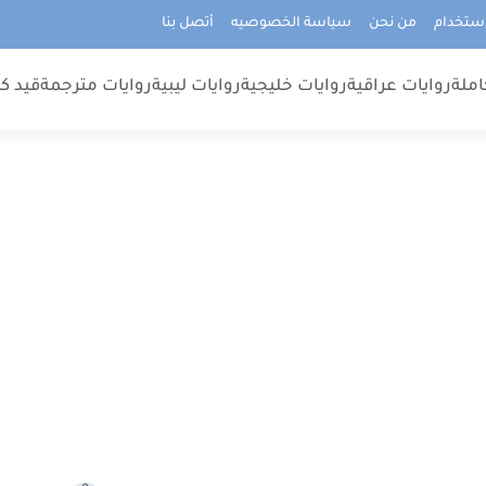
استخدام
من نحن
سياسة الخصوصيه
أتصل بنا
املة
روايات عراقية
روايات خليجية
روايات ليبية
روايات مترجمة
قيد كت