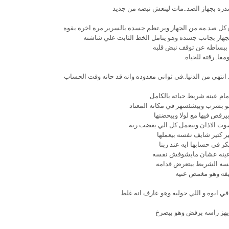
دره بجهاز الصد..مات لينعش نبضه من جديد
 كل صد.مه من الجهاز وير.تطم جسده بالسرير مره اخره بقوه
هاز بجانب جسده وهو يتامل الخط الثابت علي شاشته
ببساطه عن توقف نبض قلبه
مفا..رقته للحياه.
انتهي من الدنيا..في ثواني معدوده وانه قد حانه وقت الحساب
مام عينه شريط حياته بالكامل
 بشرب وبيشئسهر في مكانه المعتاد
يرقص فيها مع لولا وبيحضنها
وت الاذان وبيعمل كل الي يغضب ربه
 كتير شايف نفسه بيعملها
ر في حسابها ايه عند ربنا
ينه عشان مايشوفش نفسه
سه الشريط بيتعرض قدامه
فه وهو مغمض عنيه
في ابوه و اللي حوليه وهو عارف انه غلط
يهز راسه برفض وهو بيصرخ