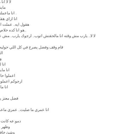
لا لا ا
ماين
. انا ماع
انا ازاي هقا
هقول ايه.. عملت اي
..هو انا كده خلا
لا لا.. يارب مش وقته انا مالحقتش اتوب.. ارجوك يارب.. مش 
قام وقف وفضل يصرخ في كل اللي حوليه
ال
و
انا 
انا ما
اعملوا حا
ارجوكم اعملوا
انا م
فضل معتز يت
انا عمري ما صليت.. عمري ماعم
دمو.عه كانت 
وظهر ا
وشئ خافي