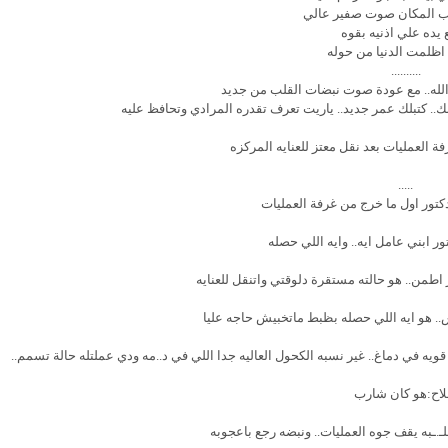
ب المكان صوت صفير عالي
 يده علي اذنيه بقوه
اظلمت الدنيا من حوله
..........
الله.. مع عودة صوت نبضات القلب من جديد
حبك.. كتبلك عمر جديد.. ياريت تعرف تقدره المرادي وتحافظ عليه
ة العمليات بعد نقل معتز للعنايه المركزه
.....
كتور اول ما خرج من غرفة العمليات
ر ابني عامل ايه.. وايه اللي حصله
ر اطمن.. هو حالته مستقرة دلوقتي واتنقل للعنايه
س.. هو ايه اللي حصله بظبط ماتخبيش حاجه عليا
ويه في دماغ.. غير نسبه الكحول العاليه جدا اللي في د..مه ودي عملتله حالة تسمم..
اح:هو كان شارب
قلـ.ـبه يقف جوه العمليات.. ونبضه رجع باعجوبه