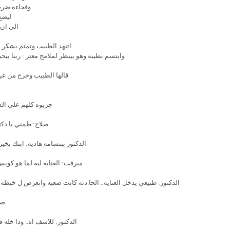
وفجاءه ضر
ليضع
الي ان 
اتنهد الطبيب وتمتم يشكر 
وابتسم بطيبه وهو بينظر لملامح معتز : ربنا بي
قالها الطبيب وخرج من غرف
جريوه كلهم علي الد
صلاح: طمني يا دكتو
الدكتور ببتسامه هاديه: ابنك بخي
ميرفت: العنايه ليه لما هو كوي
الدكتور: طبيعي يدخل العنايه.. الحا.دثه كانت صعبه واتعرض ل خبطه ق
صل
الدكتور: للاسف اه.. ودا خله 