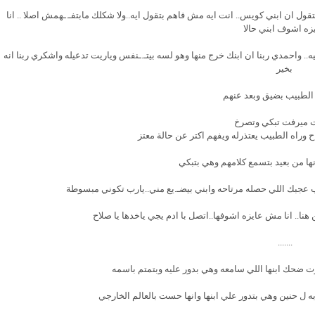
ل ان ابني كويس.. انت ايه مش فاهم بتقول ايه..ولا شكلك مابتفـ.ـهمش اصلا .. انا
زه اشوف ابني حالا
.. واحمدي ربنا ان ابنك خرج منها وهو لسه بيتـ.ـنفس وياريت تدعيله واشكري ربنا انه
بخير
الطبيب بضيق وبعد عنهم
 ميرفت تبكي وتصرخ
راح وراه الطبيب يعتذرله ويفهم اكتر عن حالة معتز
ها من بعيد بتسمع كلامهم وهي بتبكي
 عجبك اللي حصله مرتاحه وابني بيضـ.يع مني..يارب تكوني مبسوطة
ا.. انا مش عايزه اشوفها..اتصل با ادم يجي ياخدها يا صلاح
.......
ضحك ابنها اللي سامعه وهي بدور عليه وبتمتم باسمه
ل حنين وهي بتدور علي ابنها وانها حست بالعالم الخارجي