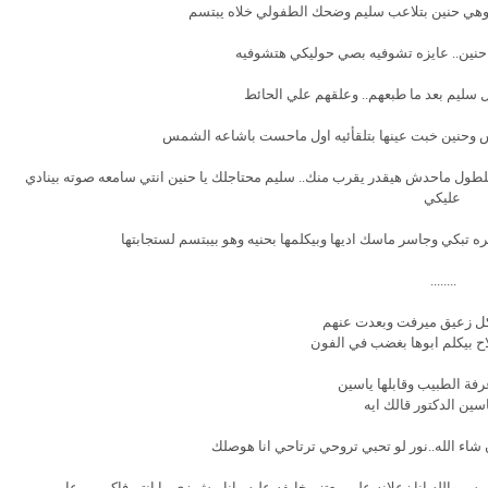
وهي حنين بتلاعب سليم وضحك الطفولي خلاه يبتسم
حنين.. عايزه تشوفيه بصي حوليكي هتشوفيه
سليم بعد ما طبعهم.. وعلقهم علي الحائط
س وحنين خبت عينها بتلقأئيه اول ماحست باشاعه الشمس
علطول ماحدش هيقدر يقرب منك.. سليم محتاجلك يا حنين انتي سامعه صوته بينادي
عليكي
 تبكي وجاسر ماسك اديها وبيكلمها بحنيه وهو بيبتسم لستجابتها
........
كل زعيق ميرفت وبعدت عنهم
ح بيكلم ابوها بغضب في الفون
فة الطبيب وقابلها ياسين
اسين الدكتور قالك ايه
شاء الله..نور لو تحبي تروحي ترتاحي انا هوصلك
بس والله انا زعلانه علي معتز وخايفه عليه.. انا مش زي ما انتم فاكرين.. عار...