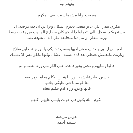
وتهتم بيه
ميرفت: وانا مش هاسيب ابني يامكرم
مكرم: يبقي اللي عايز يفضل يحترم المكان ويراعي ان فيه مرضه.. انا
مستغربكم ايه كل اللي بتعملوا دا ابنكم كان بيصارع المـ.وت من وقت بسيط
وربنا سطر.. وانتم هنا بتتخانقه علي ايه ماتفوقه بقي
ادم بص ل نور وبعد ايده عن اديها بغضب : خليكي يا نور جانب ابن صلاح..
وياريت ماتجليش تعيطي بعد كده بسببه.. عشان وقتها ماتلوميش الا نفسك
قالها وسابهم ومشي ونور قاعدة علي الكرسي ورها بتعب وألم
ياسين: ماتزعليش يا نور انا هخرج اتكلم معاه.. وهرضيه
هنا. لو سماحتي خليكي جانبها
قالها وخرج وراه ادم يتكلم معاه
مكرم: الله يكون في عونك يابنتي عليهم.. كلهم
......
نفوس مريضه
تسنيم أحمد