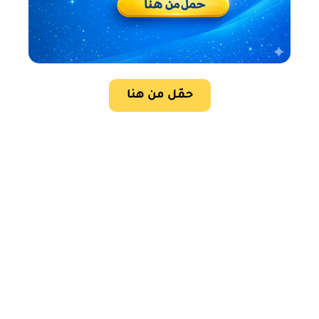
حمّل من هنا