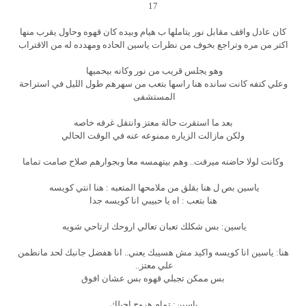
17
كان عادل واقف مقابل نور يتاملها ب هيام وبيده كان قهوه وحاول يقرب منها
اكتر من مره وتراجع بخوف من نظرات ياسين الحاده ومهدده له من الاقتراب
وهو يجلس قريب من نور وكانه بيحميها
وعلي كتفه كانت سانده هنا راسها بتعب من سهرهم طول الليل في استراحة
المستشفى
بعد ما استقرت حالة معتز وانتقل غرفه خاصه
ولكن مازالت الزياره ممنوعه عنه في الوقت الحالي
وكانت لولا حاضنه ميرفت.. وهم بيتهمسه معا وبجوارهم صلاح صامت تماما
ياسين بص ل هنا بقلق من ملامحها المتعبه : هنا انتي كويسه
هنا بتعب : اه يا حبيبي انا كويسه جدا
ياسين: بس شكلك تعبان تعالي اروحك ارتاحي شويه
هنا: ياسين انا كويسه واكيد مش هسيبك يعني.. انا هفضل جانبك لحد مانطمن
علي معتز..
بس ممكن تجبلي قهوه بس عشان افوق
ياسين: تمام هروح اجبلك