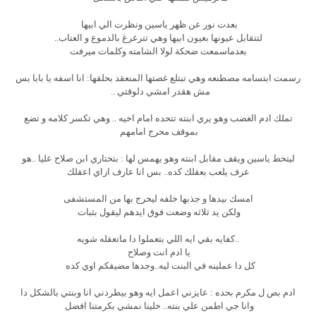
بعدت نور عن ظهر ياسين ونظرت الي ابيها
لتتقابل عيونها بعيون ابيها وهي تترغرغ بالدموع و العتاب..
بعدماسمعت ضحكة لولا الشامته وكلمات ميرفت
رسمت ابتسامه مصطنعه وهي تبتلع غصتها المنعقد بحلقها: انا اسفه يا بابا بس
مش هقدر امشي دلوقتي ..
تملك ادم الغضب وهو يري ابنته تتحده امام اخيه .. وهي تكسر كلامه و تضع
بموقف محرج امامهم
ليتخط ياسين ويقف مقابل ابنته وهو يهمس لها : بتختاري ابن صلاح عليا ..هو
عرف يلعب بعقلك كده.. بس انا عارف ازاي اعقلك
امسك بيدها و جذبها خلفه ليخرج بها من المستشفى
ولكن يد ثلاثه وضعت فوق ايدهم ليقول بثبات
..كفايه بقي ايه اللي بتعملوا دا ماتعقله شويه
يا ادم انت وصلاح
كل دا عملينه في البنت ليه..وجدها مضيقكم اوي كده
ادم بص ل مكرم بحده : عايزني اعمل ايه وهو بيطردني انا وبنتي بالشكل دا
وانا جي اطمن علي بنته.. خلينا نمشي بكرمتنا افضل