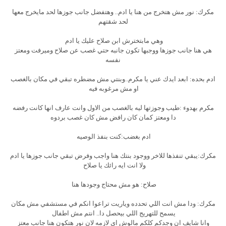
مكرك: نور مش هتخرج من هنا يا ادم.. وهتفضل جانب جوزها لحد مايخرج معها
لحد شقتهم
وهي مابتخترش ابن صلاح عليك يا ادم
هي هنا جانب جوزها ووجبها تكون جانبه حتي غصب عن صلاح وميرفت ومعتز
نفسه
ادم بحده: ابعد ايدك عني يا مكرم..وبنتي مش مضطره تبقي في مكان بالغصب
او مش مرغوبه فيه
مكرم بهدوء :طيب وجوزتها ليه بالغصب من الاول وانت عارف انها كانت رفضه
دا ومعتز كمان كان رافض مش كان غصب بردوه
ادم بغضب:كنت بنفذ الوصيه
مكرك:يبقي تنفذها للاخر ووجود بنتك هنا واجب وفرض تبقي جانب جوزها يا ادم
ولا انت ايه رائك يا صلاح
صلاح: هو مش محتاج وجودها هنا
مكرك: ودا مش انت اللي تحدده وياريت تراعوا انكم في مستشفي مش مكان
يسمح للتهريج اللي بيحصل دا.. انتم مش اطفال
وانا شايف ان وجدكم كلكم مالوش اي لازمه لان نور هتكون هنا جانب معتز