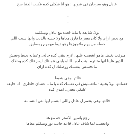
عادل وهو سرحان في عيونها : هو انا شكلي كده عكيت الدنيا صح
..
..
..
لولا: شايفه يا ماما قعده مع عادل وبيتكلمه
مع بعض ازاي ولا كان معتز دا فارق معاها ولا حسه بالذنب وانها سبب اللي
حصله من يوم ماتجوزها وهو ديما مهموم ومضايق
ميرفت بغيظ: ماهو اتغصب عليها.. لازم يبقي كده حاله.. وعماله تعيط وتعيش
الدور علينا انها متاثره.. بنت ادم.. ااااه يابني عملتلك ايه زعلك كده وخلاك
ماتحسش بنفسك ووصلتك ل كده ازاي
قالتها وهي بتعيط
حضانتها لولا بحنيه : ماتعمليش في نفسك كده يا ماما عشان خاطري.. انا خايفه
عليكي تتعبي.. اهدي كده
قالتها وهي بتغمز ل عادل واللي ابتسم ليها نص ابتسامه
...
رجع ياسين الاستراحه مع هنا
واتعصب لما شاف عادل قاعد جانب نور وبيتكلم معاها