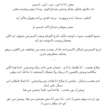
معتز: اء اء اس.. مي.. اس.. اسمي
خد دقايق يحاول يفتكر وحس بصداع قوي.. وبداء يتوتر ونفسه يعلي
الطيب مسك ايده وبيهديه : برحه اهدي براحه وقولي فاكر ايه
معتز بتوهان:صداع اااه..اسمي م
سمع الطبيب صوت داوشه عاليه خارج الغرفه وبعت الممرض يشوف ايه اللي
بيحصل وسبب الدوشه دي ايه
خرج الممرض لمكان الاستراحة جاء ل يتحدث وجد من يقاطعه عن الاقترب وهو
يشاهد منظرهم بحزن
....
صلاح بغضب : انا طلبتك يا ادم... عشان تجي تاخد بنتك وتمشي.. احنا فينا اللي
مكافينه ومش ناقصين..لا درمتك ولا تمثيلك السخيف دا بتاعك انت وهي
ادم بغضب مماثل : ماشي يا صلاح انا هاخد بنتي وامشي.. انا اصلا غلطان اني
بسال علي ابنك
وبص ل نور بغضب : يلا قدامي خلينا نمشي من هنا
نور ارددت وهو بتبص ل ادم : بابا بس انا مش همشي من هنا ..ومش من حق
اي حد يطلب مني دا