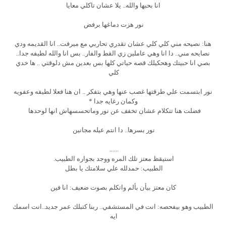
انا بحبها والله.. يلا عشان تاكلي معايا
نور هزت دماغها برفض
هنا: نصيحه مني كلي كلي عشان تقدري تحاربي مع ميرفت.. انا القديمه ودي
نصايحه مني.. دا انا وهي عاملين زي القط والفار.. بس انا والله لطيفه جدا..
بصي انا حبيتك وهحكيلك قصه حياتي كلها بس بعدين مش دلوقتي .. ها خدي
كلي
نور ابتسمت علي طرقتها غصب عنها وهي بتفكر .. ان هنا فعلا لطيفه وعفويه
وكمان رغايه جدا *
فضلت هنا تتكلام عشان تخفف عن نور وماتحسسهاش انها لوحدها
نور بسرها.. دا انتم عيله مجانين
......
استيقظ معتز تلك المره ووجد بجواره الطبيب.
الطبيب: حمدلله علي سلامتك يا بطل
كان معتز بيأن بألم واتكلم بصوت ضعيف: انا فين
الطبيب وهو بيفحصه: انت في المستشفي.. ربنا كتبلك عمر جديد..انت اسمك
ايه