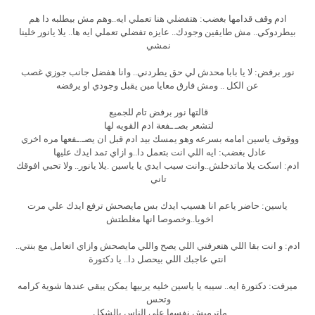
ادم وقف قدامها بغضب: هتفضلي هنا تعملي ايه..وهم مش بيطلبه دا هم
بيطردوكي.. مش طايقين وجودك.. عايزه تفضلي تعملي ايه ها.. يلا يانور خلينا
نمشي
نور برفض: لا يا بابا محدش لي حق يطردني.. وانا هفضل جانب جوزي غصب
عن الكل .. ومش فارق معايا مين يقبل وجودي او يرفضه
قالتها نور برفض تام للجميع
لتشعر بصـ.ـفعة ادم القويه لها
ووقوف ياسين امامه بسرعه وهو يمسك بيد ادم قبل ان يصـ.ـفعها مره اخري
عادل بغضب: ايه اللي انت بتعمل دا..و ازاي تمد ايدك عليها
ادم: اسكت يلا ماتدخلش..وانت سيب ايدي يا ياسين .يلا يانور.. ولا تحبي افوقك
تاني
ياسين: حاضر ياعم انا هسيب ايدك بس مايصحش ترفع ايدك علي مرت
اخويا..وخصوصا انها مغلطتش
ادم: و انت بقا اللي هتعرفني اللي يصح واللي مايصحش وازاي اتعامل مع بنتي..
انتي عاجبك اللي بيحصل دا.. يا دكتورة
ميرفت: دكتورة ايه.. سيبه يا ياسين خليه يربيها يمكن يبقي عندها شوية كرامه
وتحس
ماترميش نفسها علي الناس بالشكل