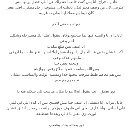
عادل باحراج :انا بس كنت حابب اعتذرلك عن اللي حصل يومها..بس
اعذريني..لان من وصف معتز ليكي تخيلت اني هشوف راجل متنكر .. اصل معتز
كان ديما بيوصفك لينا بطريقه غريبه
نور:بيوصفني ليكم
عادل:اه انا والشله كلها لما بنتجمع..وكان بيقول عنك انك مسترجله وشكلك
احم يعني..
انا اسف بس طلع بيكدب
اكيد عشان يخبي عنا الجمال دا.. وماديقش لولا اصلها بتغير عليه..بما ان في
مابنهم علاقه وحب
وبيحبه بعض جدا
بس الله يسامحه عموا صلاح رفض جوازهم
بس هم معاهم طنط ميرفت بتحبها جدا ومستيه الوقت والمناسب عشان
تجمعهم مع بعض
نور بضيق : انت بتقول ايه!! هو دا مكان مناسب للي بتتكلم فيه دا
عادل ببرائه: انا ديقتك.. انا اسف جدا مش قصدي بس انا كده اللي في قلبي
علي لساني.. وانا عارف يعني اني ظروف جوزكم.. وانه بس مجرد اتفاق عشان
الورث..زي معتز ما قالي وبعدها هتتطلقه
نور بصتله بحده وغضب