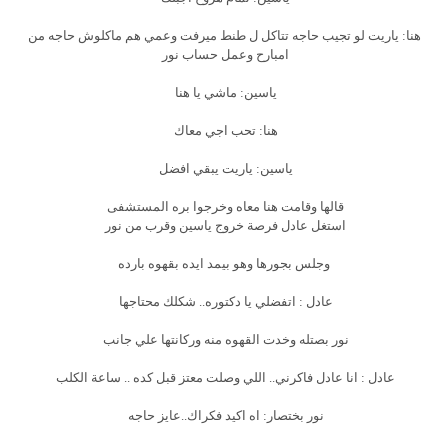
هنا: ياريت لو تجيب حاجه تتاكل ل طنط ميرفت وعمي هم ماكلوش حاجه من
امبارح وعمل حساب نور
ياسين: ماشي يا هنا
هنا: تحب اجي معاك
ياسين: ياريت يبقي افضل
قالها وقامت هنا معاه وخرجوا بره المستشفى
استغل عادل فرصة خروج ياسين وقرب من نور
وجلس بجورها وهو بيمد ايده بقهوه بارده
عادل : اتفضلي يا دكتوره.. شكلك محتاجها
نور بصتله وخدت القهوه منه وركانتها علي جانب
عادل : انا عادل فاكرني.. اللي وصلت معتز قبل كده .. ساعة الكلب
نور بختصار: اه اكيد فكراك..عايز حاجه