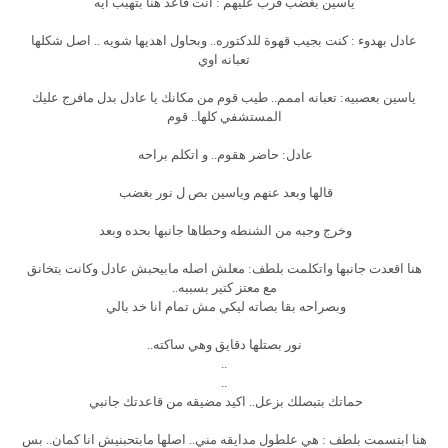
ياسين بغضب قرب عليهم : انت قاعد هنا بتهبب ايه
عادل بهدوء : كنت بجيب قهوة للدكتوره.. وبحاول اهديها شويه .. اصل شكلها
تعبانه اوي
ياسين بعصبيه: تعبانه اممم.. طيب قوم من مكانك يا عادل بدل مافرج عليك
المستشفي كلها.. قوم
عادل: حاضر هقوم.. و اتكلم براحه
قالها وبعد عنهم وياسين بص ل نور بغضب
وخرج وجبه من الشنطه وحطاها جانبها بحده وبعد
هنا اقعدت جانبها واتكلمت بلطف: معلش اصله مابيحبش عادل وكانت بتخانق
مع معتز كتير بسببه..
وبصراحه بقا بصاته ليكي مش تمام انا خد بالي
نور بصتلها دقايق وهي ساكته..
..
..
حماتك بتبصلك بزعل.. اكيد مضيقه من قاعدتك جانبي
هنا ابتسمت بلطف : هي علطول مدايقه مني.. اصلها مابتحبنيش انا كمان.. بس