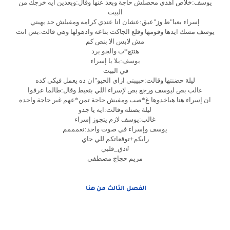
يوسف:خلاص اهدي محصلش حاجة وبعد عنها وقال:وبعدين ايه خرجك من
البيت
إسراء بعيا"ط وز"عيق:عشان انا عندي كرامه ومقبلش حد يهيني
يوسف مسك ايدها وقومها وقلع الجاكت بتاعه وادهولها وهي قالت:بس انت
مش لابس الا بنص كم
هتتع*ب والجو برد
يوسف:يلا يا إسراء
في البيت
ليلة حضنتها وقالت:حبيبتي ازاي الحيو"ان ده يعمل فيكي كده
غالب بص ليوسف ورجع بص لإسراء اللي بتعيط وقال:طالما عرفوا
ان إسراء هنا هياخدوها غ*صب ومفيش حاجة تمن*عهم غير حاجة واحده
ليلة بصتله وقالت:ايه يا جدو
غالب:يوسف لازم يتجوز إسراء
يوسف وإسراء في صوت واحد:نعمممم
رايكم+توقعاتكم للي جاي
#دق_قلبي
مريم حجاج مصطفي
الفصل الثالث من هنا