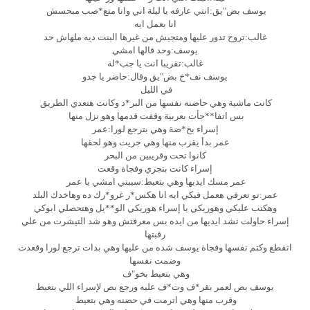
يوسف بض"يق:انتي عارفه يا ليلة اني وانا متع*صب مبحسش
انا بعمل ايه
غالب:تروح تدور عليها ومتجيش من غيرها البنت ديه ملهاش حد
يوسف:وحد قالها امشي
غالب:تقريبا انت يا جب*لة
يوسف نف*خ بض"يق وقال:حاضر يا جدو
في الليل
كانت ماشية وهي حاضنه نفسها من البر*د وكانت هتعدي الطريق
بس اتفا**جأت بعربية وقفت قدمها وهو نزل منها
إسراء بخ*ضة وهي بترجع لورا:عمر
عمر بدأ يقرب منها وهي جريت وهو لحقها
كانوا تحت وقريبين من البحر
إسراء كانت بتجري وفجاة وقعت
عمر مسك ايديها وهي بتعيط:سيبني امشي يا عمر
عمر:تو تعرفي هعمل فيكي ايه انا هكس*ر غرو*رك ده وهاخدك البلد
وهكتب عليكي وهوريكي يا إسراء هوريكي الو**يل وهتحصلي ابوكي
إسراء حاولت تشد ايديها من ايده بس معرفتش وهو شد التيشرت من علي
رقبتها
اتقطع وكتم نفسها وفجاة يوسف شده من عليها وهي بدات ترجع لورا وقعدت
وضمت نفسها
وهي بتعيط بخو"ف
يوسف بص لعمر بقر*ف وت*ف عليه ورجع بص لإسراء اللي بتعيط
وقرب منها وهي اترمت في حضنه وهي بتعيط