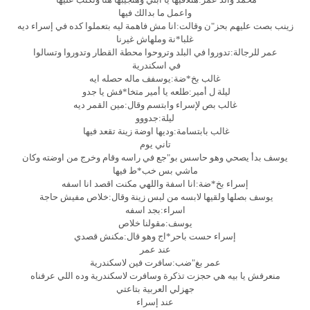
واعمل ما بدالك فيها
زينب بصت عليهم بحز"ن وقالت:انا مش فاهمة ليه بتعملوا كده في إسراء ديه
غلبا*نة وملهاش غيرنا
عمر للرجالة:تدوروا في البلد وتروحوا محطة القطار وتدوروا وتسالوا
في اسكندرية
غالب بخ*ضة:يوسفف ماله حصله ايه
ليلة ل أمير:طلعه يا أمير متخا*فش يا جدو
غالب بص لإسراء وابتسم وقال:مين القمر ديه
ليلة:جدووو
غالب بابتسامة:وديها اوضة زينة تقعد فيها
تاني يوم
يوسف بدأ يصحي وهو حاسس بو"جع في راسه وقام وخرج من اوضته وكان
ماشي بس خب*ط فيها
إسراء بخ*ضة:انا اسفة واللهي مكنت اقصد انا اسفه
يوسف بصلها ولقيها لابسه من لبس زينة وقال:خلاص مفيش حاجة
اسراء:بجد اسفه
يوسف:مقولنا خلاص
إسراء حست باحر*اج وهو قال:مكنش قصدي
عند عمر
عمر بغ"ضب:سافرت فين لاسكندرية
منعرفش يا بيه هي حجزت تذكرة وسافرت لاسكندرية وده اللي عرفناه
جهزلي العربية بتاعتي
عند إسراء