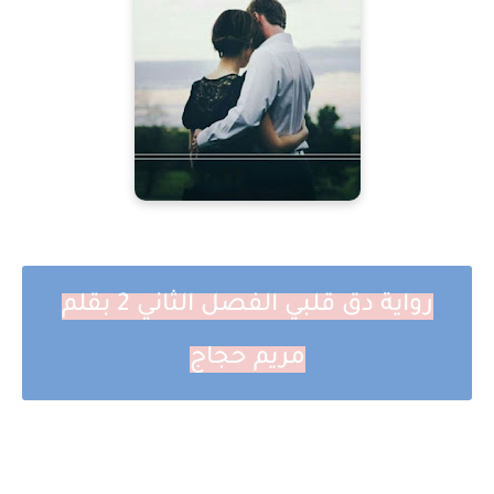
رواية دق قلبي الفصل الثاني 2 بقلم
مريم حجاج