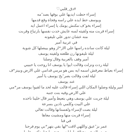
#دق_قلبي♡
إسراء حطت ايديها علي بوقها بصد"مه
ويوسف حط ايده علي راسه وفجاة وقع قدمها
إسراء بخو"ف:مكنش يومك يا إسراء اعمل ايه
إسراء قربت منه ولقيته لسه عايش خدت نفسها بارتياح وقربت
منه عشان تدور علي تليفونه
في عربية أمير
ليلة كانت سانده راسها علي الاز*از وهو بيبصلها كل شوية
ليلة تليفونها رن طلعته ولقيته يوسف
أمير وقف بالعربية وقال:وصلنا
ليلة ردت ونزلت وقالت:ايوا يا يوسف انا روحت يا حبيبي
إسراء بعياط:معرفش اسمه ايه بس هو مرمي قدامي علي الارض وبينز*ف
ليلة لفت وقالت بصر"يخ:يوسف يا أمير
عند يوسف
أمير وليلة وصلوا المكان اللي إسراء قالت عليه لحد ما لقيوا يوسف مر*مي
علي الارض وفيه بنت جنبه
ليلة جريت علي يوسف وهي بتعيط وأمير قال:خلينا ناخده
علي البيت وكلمي نادين بسرعة
ليلة بصت لإسراء ولفستانها وقالت:تعالي
إسراء قربت منها ومشيت معاها
في قنا
عمر بز"عيق:واللهي لاقت*لها بقي بتهر*بي يوم فرحنا
محمد والد عمر:هنلاقيها يا ابني وهنجيبها هنا وتكتب عليها