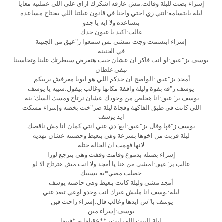
إسراء بصت لليلة وقالت:مش عارفه اشكرك ازاي علي اللي عملتيه معايا
ليلة بابتسامة:انتي زي اختي واحنا في قانون عيلتنا اللي بيحتاج مساعده
بنساعده ولا ايه يا جدو
غالب:اكيد يا عيون جدك
إسراء ابتسمت وجت تمشي بس سمعوا ز"عيق من الجنينة
في الجنينة
يوسف بز"عيق:لو انت فاكر ان عشان جيت هتفرض سيطرتك علينا وتحاسبنا
تبقي غلطان
أمجد بز"عيق :الواضح ان جدكم اللي هو ابويا معرفش يربيكم
يوسف ز"قه بقوة وليلة واقفة مكانها وغالب بيقول:سيبه يا يوسف
يوسف بز"عيق:انا هخلص من وجودك عشان نرتاح ومسك السك"ينه
اللي كانت في طبق الفاكهة وفجاة ليلة صر"خت بخضه وإسراء مسكت
ايد يوسف
يوسف ز"قها وقال بز"عيق:ابع"دي عني انتي كمان انا مش ناقصك
ليلة قربت من اخوها بسرعة وهي بتعيط وحضنته عشان تهديه
لانها فهمت ان الحالة جتله
إسراء بصتله بدموع وقامت وقفت وهي بترجع لورا
غالب بز"عيق:امشي من هنا يا أمجد ولا انت مش هترتاح الا لو
حصلت مصي*بة بسببك
أمجد مشي وليلة كانت بتعيط وهي حاضنه يوسف
ليلة:يوسف انا مليش غيرك انت وجدو اوعي تبعد عني
يوسف با"س ايدها وغالب قال:إسراء راحت فين
يوسف:إسراء مين
ليلة:البنت اللي انت ز**عقتلها وز*قيتها