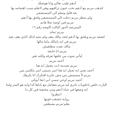
أدهم:طيب تعالي وانا هوصلك
لتذهب مريم مع أدهم تحت عيون تراقبهم وهي لاتعلم سبب اهتمامه بها
بعد قليل وصلو الي المستشفي
ولم تنتظر مريم دخلت الي المستشفي ولحق بها أدهم
مريم:فين اوضة نجلا هانم
الممرضه:الدور التالت الاوضه رقم ١٦
مريم:تمام
لتصعد مريم ويلحق بها أدهم لتجد مالك يقف ولم تنتبه لذلك الذي يقف بعيد
مريم:في ايه يامالك ماما مالها
مالك:تعبت متقلقيش
مريم:انا خايفه
ليأتي صوت من خلفها تعرفه ولكنه تغير
أحمد:مريم
مريم بصدمه:انت بتعمل ايه هنا
أحمد:يعني ايه بعمل ايه هنا انتي نسيتي انتي بتكلمي مين
مريم:لأ منسيتش بس مش عايزة افتكرك انا بكرهك
أحمد:مريم اوعي تنسي اني ابقا أبوكي
البارت خلص ياحلويات ياتري ليه مريم بتتعامل مع باباها كدا وايه هو السر ولينا
ايه وضعها في حياة أدهم ومي مختفية فين كل دا
انتظروا
رواية عشقت قوتها
بقلم/مريم مصطفي