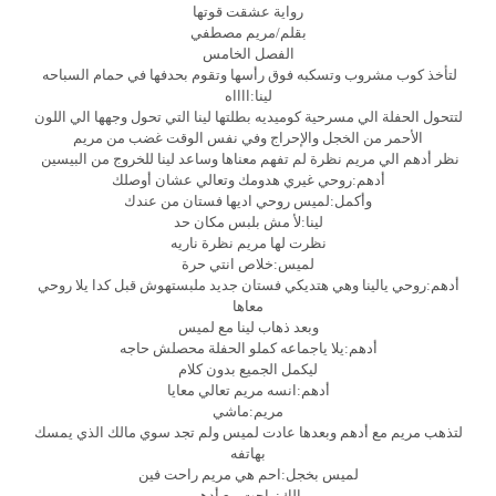
رواية عشقت قوتها
بقلم/مريم مصطفي
الفصل الخامس
لتأخذ كوب مشروب وتسكبه فوق رأسها وتقوم بحدفها في حمام السباحه
لينا:ااااه
لتتحول الحفلة الي مسرحية كوميديه بطلتها لينا التي تحول وجهها الي اللون
الأحمر من الخجل والإحراج وفي نفس الوقت غضب من مريم
نظر أدهم الي مريم نظرة لم تفهم معناها وساعد لينا للخروج من البيسين
أدهم:روحي غيري هدومك وتعالي عشان أوصلك
وأكمل:لميس روحي اديها فستان من عندك
لينا:لأ مش بلبس مكان حد
نظرت لها مريم نظرة ناريه
لميس:خلاص انتي حرة
أدهم:روحي يالينا وهي هتديكي فستان جديد ملبستهوش قبل كدا يلا روحي
معاها
وبعد ذهاب لينا مع لميس
أدهم:يلا ياجماعه كملو الحفلة محصلش حاجه
ليكمل الجميع بدون كلام
أدهم:انسه مريم تعالي معايا
مريم:ماشي
لتذهب مريم مع أدهم وبعدها عادت لميس ولم تجد سوي مالك الذي يمسك
بهاتفه
لميس بخجل:احم هي مريم راحت فين
مالك:راحت مع أدهم