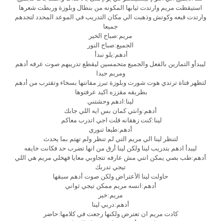
استيقظت مريم وارتدت ثيابها المكونه من بنطال وبلوزة وربطت شعرها
وارتدت قبعه وكوتش وذهبت الي مكان التدريب في الموعد المحدد لتجدهم
جميعا
مريم:صباح الخير
الجميع:صباح النور
أدهم:يلو نبدأ
ليبدأو التمارين بالفعل والجميع متحمسين ليقطع تدريبهم صوت عرفه أدهم
ومريم جيدا
لتظهر فتاة ترتدي هوت شورت وبلوزة تبرز مفاتنها بسخاء وتقترب من أدهم
بطريقه مقززه اكيد عرفتوها
لينا:ادهم وحشتني
أدهم:وانتي كمان بس ايه اللي جابك
لينا:كنت زهقانه قلت اجي اتدرب معاكم
أدهم:طبعا تنوري
لتنظر لينا الي مريم التي لم تنظر ولم تهتم بما يحدث
ليبدأ ادهم بتدريب لينا ولكن لينا أرق من انها تضرب حد فكانت خايفه
أدهم:طب بصي يمكن انتي مش عارفه تتجاوبي معايا فهخلي مريم هي اللي
تيجي تدربك
حاولت لينا الأعتراض ولكن صوت أدهم سبقها
أدهم:انسه مريم ممكن تيجي ثواني
مريم:خير
أدهم:دربي لينا
كادت مريم ان تعترض ولكنها رجعت في كلامها:حاضر