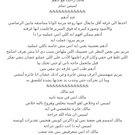
لميس:تمام
&&&&&&&&&&&&
عند أدهم
اخذها الي غرفة أقل مايقال عنها روعة مرتبة الوانا متناسقه مابين الرصاصي
والأسود وصورة كبيرة له فوق السرير فاعلمت انها غرفته
أدهم:ممكن افهم ايه اللي انتي عملتيه برا دا
مريم ببرود:عملت ايه
أدهم بعصبية:يعني ايه انتي مش حاسه باللي عملتيه
مريم:بص بغض النظر عن عصبيتك اللي ملهاش سبب دي انا مش بعرف اسامح
اللي غلط في حقي وكان لازم اعلمها الأدب علي اللي عملتو عشان تبقي تفكر
قبل ماتعمل حاجه تاني او حتي تحتك بيا
أدهم:طب انتي عارفه دي تبقي مين
مريم:ميهمنيش أعرف ومش عايزة وعن اذنك عشان انا عايزة أمشي
وما ان تحركت حتي وجدت يد تجذبها بشدة لتلتصق به
&&&&&&&&&&&&&&
عند مالك
مالك:انتي في سنة تانيه
لميس:اه وخلاص اهو السنة بتخلص وهروح تالته خلاص
مالك:عايزة تتخصصي في ايه
لميس:ان شاء الله جراحة
مالك:امممم هي صعبة بس لو ذاكرتي كويس هتجيبي تقديرات كويسه
لميس:ايه دا انت دكتور جراحه
مالك:اه انتي متعرفيش بس بجد صعب