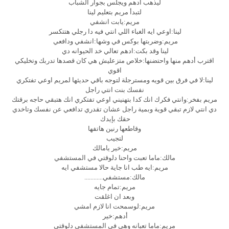
ليذهب أدهم ويجلس بجوار الشباب
لتبدأ مريم بتعليم لينا
مريم:يابت انشفي
لينا:اوعي ايه الغباء اللي انتي فيه دا رجلي هتتكسر
مريم:وضربتها بوكس في وشها:انشفي ودافعي
لينا وقد بكت:ادهم تعالي خد الحيوانه دي
اقترب أدهم منها واحتضنها:خلاص متزعليش هي كان قصدها تدربك وتخليكي
اقوي
لينا:لا في فرق بين قويه ومسترجلة لتوجه باقي حديثها لمريم اوعي تفتكري
نفسك بنت انتي راجل
مريم بفخر:وانتي فكرك انك كدا بتهنيني اوعي تفتكري انك هتبقي حاجه برقتك
دي انتي لازم تبقي قوية وبمية راجل عشان تقدري تدافعي عن نفسك وتاخدي
حقك بإيدك
وقاطعها رنين هاتفها
لتجيب
مريم:خير يامالك
مالك:ماما تعبت واحنا دلوقتي في المستشفي
مريم:ايه طب انا جاية حالا مستشفي ايه
مالك:مستشفي............
مريم:تمام جايه
وبعد ان اغلقت
مريم:لوسمحت انا لازم امشي
أدهم:خير
مريم:ماما تعبانه وهي في المستشفي دلوقتي