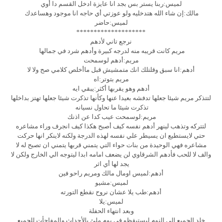
لميس:ربنا يستر بس بجد انا عايزة ادخل القسم دا أوي
مالك:إن شاء الله هتدخليه ولو عوزتي أي حاجه انا موجود وهساعدك
لميس:حاضر
********************
نرجع تاني لأدهم
مريم كانت قريبه منه لدرجه كبيرة وأدهم شرد في جمالها
مريم:أدهم لوسمحت
أدهم:انا سبق وقلتلك انك متمشيش قبل ماأخلص كلامي صح ولا لا
مريم بتوتر:اه
أدهم وهو يقربها أكثر:يبقي ايه
لتتذكر مريم شيئا جعلها تدفشه بعيدا عنها وكأنها تذكرت شيئا جعلها تهتز بداخلها
تذكرت شيئا ما تحاول نسيانه
مريم:لوسمحت عيب كدا عن اذنك
لتتركه وتذهب لينهر أدهم نفسه كيف أصبح هكذا كيف انجرف وراء مشاعره
حتي لايستطيع ان يسيطر علي نفسه لهذه الدرجة ولكنه لاينكر انها حركت
مشاعره فهي الوحيدة من بنات حواء التي يتمني قربها يتمني ان تصبح له لا
والف لا للحب فأدهم الشرقاوي لن يضعف امامه ابدا ليتوجه الي الخارج ولكن لا
يجد لها أي اثر
أدهم:لميس اومال مالك ومريم راحو فين
لميس:مشيو
أدهم:طب يلا عشان نروح نقطع التورته
لميس:يلا
وبعد انتهاء الحفلة
خلد الجميع الي النوم ليستيقظو في يوم ملئ بالأحداث والمفاجأت للجميع