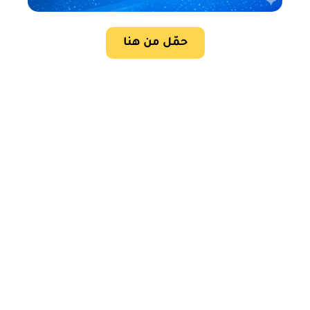
حمّل من هنا