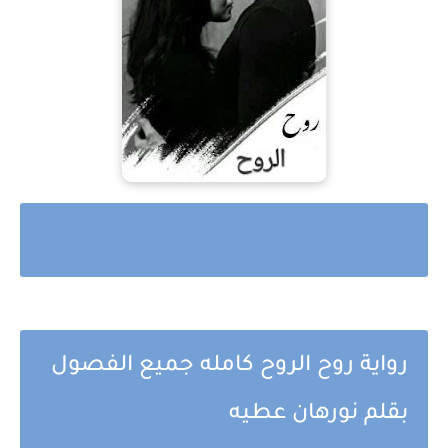
رواية روح الروح كامله جميع الفصول
بقلم نورهان عطيه