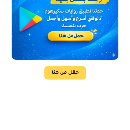
حمّل من هنا