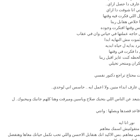
ارف دا حصل ازاي..
تي انا شوفت دا ازاي
اللي فكرت فيه وقتها
ا خلاص هقابل ربنا
س وقتها افتكرت وجوده
حاجه عملتها في حياتي وان في عقاب
لموت مش النهايه ابدا
رد بدايه ل حياه ابديه
دا فكرت في وقتها
ء لحظه كنت عايز اقبل ربنا
ران ومنتحر تخيلي
نت محتاج تراجع دكتور نفسي
ش عارف ابداء منين..ولا اعمل ايه .. حاسس اني لوحدي..
بعد عن الناس اللي بتحبك صلاح وياسين وميرفت وهنا كلهم جانبك وبيحبوك.. ل
قاعد قصدها وبصلها : وانتي
نور:انا ايه
ه متقولتيش اسمك معاهم
مي معاهم..بس الاكيد انك هتقابل الاحسن واللي تحب تكمل حياتك معاها وهتفضل