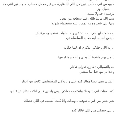
ه.وبحس اني ممكن اقول كل اللي انا عايزه من غير معمل حساب لحاجه. نور انتي حد
جميل اوي
برخمه : حد ولا سبت
سم الله ماشاءالله.. فينا سخافه من بعض
ديها علي شعره وهو غمض عينه بستجمام شويه
رت مسكته ليها في المستشفى ولما حاولت تفتحها ومعرفتش
انا ينفع اسألك ايه حكاية السلسله دي
: ايه اللي خليكي تفكري ان ليها حكايه
ك..من يوم ماشوفتك يعني وانت ديما لبسها
ه بالنسبالي..تقدري تقولي تذكار
داني بيها قبل ما يمشي
.. عشان تبقي ديما معاك كده حتي وانت في المستشفي كانت بين اديك
انا كنت متاكد اني شوفتك واتكلمت معاكي.. بس ياسين قالي انك مدخلتيش عندي
مشي يعني من غير ماشوفك .. وبذات وانا كنت السبب في اللي حصلك
اللي حصلي مين اللي قالك كده