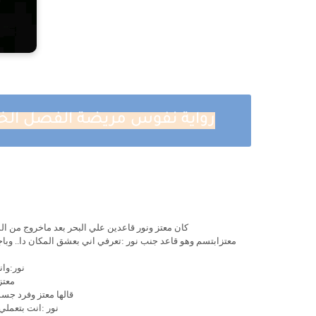
رواية نفوس مريضة الفصل الخامس والعشرو
كان معتز ونور قاعدين علي البحر بعد ماخروج من ا
معتزابتسم وهو قاعد جنب نور :تعرفي اني بعشق المكان دا.. وبا
نور:وا
معتز
قالها معتز وفرد جس
نور :انت بتعملي 