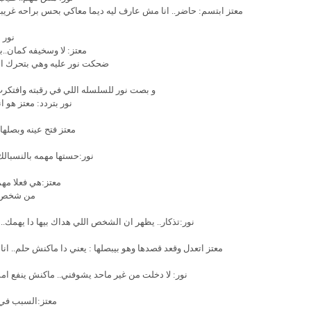
معتز ابتسم: حاضر.. انا مش عارف ليه ديما معاكي بحس براحه غريب
نور 
معتز: لا وسخيفه كمان..ب
ضحكت نور عليه وهي بتحرك ا
و بصت نور للسلسله اللي في رقبته وافتك
نور بتردد: معتز هو 
معتز فتح عينه وبصلها 
نور:حستها مهمه بالنسبال
معتز:هي فعلا مهم
من شخص ه
نور:تذكار.. يظهر ان الشخص اللي هداك بيها دا يهمك
معتز اتعدل وقعد قصدها وهو بيبصلها : يعني دا ماكنش حلم.. 
نور: لا دخلت من غير ماحد يشوفني.. ماكنش ينفع ا
معتز:السبب في 