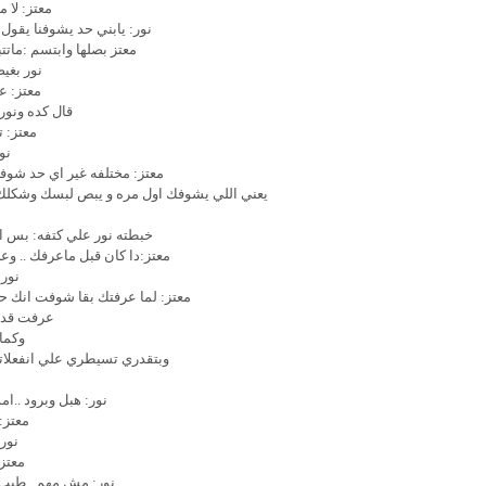
معتز: لا
نور: يابني حد يشوفنا يقول
معتز بصلها وابتسم :ماتت
نور بغي
معتز: ع
قال كده ونو
معتز: ت
نو
معتز: مختلفه غير اي حد شوف
يعني اللي يشوفك اول مره و يبص لبسك وشكلك 
خبطته نور علي كتفه: بس ا
معتز:دا كان قبل ماعرفك .. و
نور
معتز: لما عرفتك بقا شوفت انك ح
عرفت قد ا
وكما
وبتقدري تسيطري علي انفعلات
نور: هبل وبرود ..ام
معتز:
نور
معتز:
نور: مش مهم.. طيب