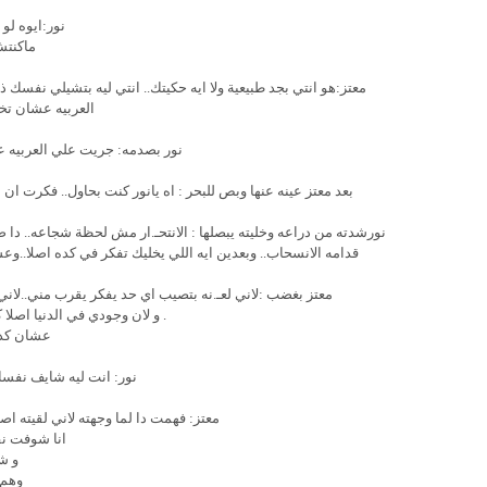
نور:ايوه لو
ماكنتش
معتز:هو انتي بجد طبيعية ولا ايه حكيتك.. انتي ليه بتشيلي نفسك 
العربيه عشان تخ
نور بصدمه: جريت علي العربيه ع
بعد معتز عينه عنها وبص للبحر : اه يانور كنت بحاول.. فكرت 
نورشدته من دراعه وخليته يبصلها : الانتحـ.ار مش لحظة شجاعه.. دا 
قدامه الانسحاب.. وبعدين ايه اللي يخليك تفكر في كده اصلا..وع
معتز بغضب :لاني لعـ.نه بتصيب اي حد يفكر يقرب مني..لا
. و لان وجودي في الدنيا اصل
عشان كده
نور: انت ليه شايف نفس
معتز: فهمت دا لما وجهته لاني لقيته 
انا شوفت نف
و ش
وهم 