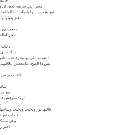
جانبك
معتز:انتي شايفه كده ..ان
نور هزت رأسها بايجاب: دا الواقع 
معتز بصلها وات
رجعت نور م
معتز:اطلعي
دخلت ن
جاك جري عل
ابتسمت لي بهدوء وقاعدت تلع
بس دا الصح.. ماينفعش علاقتهم 
فاقت نور من 
شافت
نور بس
لولا: معرفش قال
ن
قالتها نور ودخلت ودخلت وسابتها 
فضلت نور صا
وهي مسكه ت
اخير ر