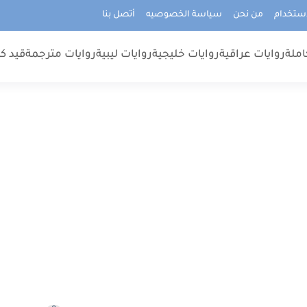
استخدام
من نحن
سياسة الخصوصيه
أتصل بنا
املة
روايات عراقية
روايات خليجية
روايات ليبية
روايات مترجمة
قيد كت