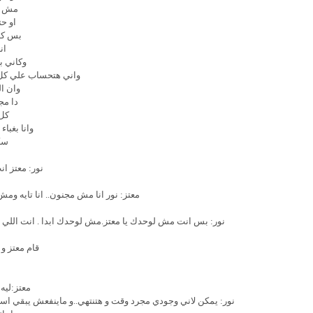
مش ع
او ح
بس كل 
ان
وكاني ب
واني هتحساب علي كل 
وان ا
دا مج
كل 
وانا بغبا
سك
نور: معتز ا
معتز: نور انا مش مجنون.. انا تايه وم
نور: بس انت مش لوحدك يا معتز.مش لوحدك ابدا . انت اللي بت
قام معتز و 
معتز:لي
نور: يمكن لاني وجودي مجرد وقت و هتنتهي..و ماينفعش يبقي اس