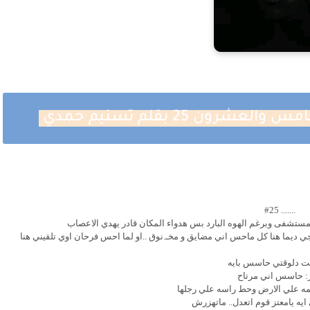
ن 25 بقلم تسنيم حمدي
....... #25
لمستشفى وبرغم الهوه البارد بس هدواء المكان قادر يهدي الاعصاب
جي ديما هنا كل ماحس اني مضايق و مخـ.نوق ..او لما احس فرحان اوي تلقيني هنا
نت دلوقتي حاسس بايه
: حاسس اني مرتاح
مه علي الارض وحط راسه علي رجلها
ايه يامعتز قوم اتعدل.. ماتهزرش