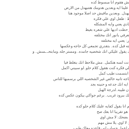
 مش هقوم انا مبسوط كده
 علينا ايه وبعدين هدومك هتتبهدل من الارض
بهدل.. وبعدين مافيش حد اصلا موجود هنا
ظ : طفل اوي علي فكره
ادي يعني وايه المشكله
ر حطت اديها علي شعره بغيظ
عرفي يانور انك مختلفه
ر: يعني ايه مختلفه
ته قبل كده.. بتقدري تجمعي كل حاجه وعكسها
يقول عليكي انك شخصيه جامده.. ومستر.جله..ومابتحـ.ـسش.. و
نت لسه هتكمل.. مش ملاحظ انك بتغلط فيا
علي فكره كنت هقول كلام حلو..لو سبيني اكمل
 ابتسمت:طيب كمل
اجه تانيه خالص غير الشخصيه اللي برسميها للناس
يه انك جدعه و حنينه بجد
ن طيبه..لدرجة الهبل
ك ببرود غريب.. برغم جواكي بيكون عكس كده
م انا بقول كفايه عليك كلام حلو كده
 هو تقريبا انا بعك صح
 بضحك: لا مش اوي
 لا اوي..يلا مش مهم
 اعمل حساب اني قاعده معاك طيب