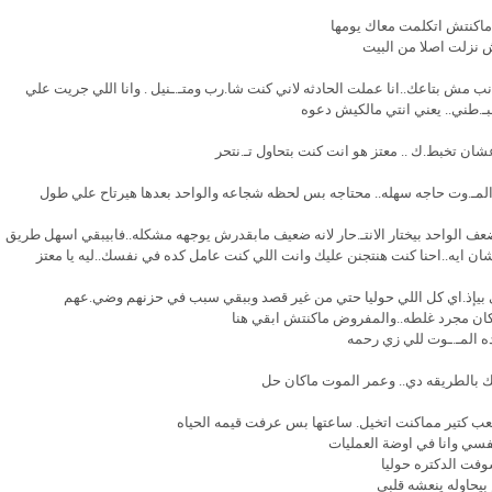
 ماكنتش اتكلمت معاك يومها
 نزلت اصلا من البيت
ذنب مش بتاعك..انا عملت الحادثه لاني كنت شا.رب ومتـ.ـنيل . وانا اللي جريت علي
بـ.طني.. يعني انتي مالكيش دعوه
شان تخبط.ك .. معتز هو انت كنت بتحاول تـ.نتحر
ان المـ.وت حاجه سهله.. محتاجه بس لحظه شجاعه والواحد بعدها هيرتاح علي طول
ضعف الواحد بيختار الانتـ.حار لانه ضعيف مابقدرش يوجهه مشكله..فابيبقي اسهل طريق
شان ايه..احنا كنت هنتجنن عليك وانت اللي كنت عامل كده في نفسك..ليه يا معتز
ني بيإذ.اي كل اللي حوليا حتي من غير قصد وببقي سبب في حزنهم وضي.عهم
ا كان مجرد غلطه..والمفروض ماكنتش ابقي هنا
 المـ.ـوت للي زي رحمه
ك بالطريقه دي.. وعمر الموت ماكان حل
اصعب كتير مماكنت اتخيل. ساعتها بس عرفت قيمه الحياه
سي وانا في اوضة العمليات
وفت الدكتره حوليا
بيحاوله ينعشه قلبي