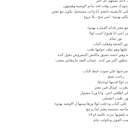
..لانك تستهل كل خير
 وجودك مجرد وقت لحد ماتم الوصيه وهينتهي
اللي عايشينه يامعتز انا وانت مستحيل نكون مع بعض
كلم بهدوء: انتي صح.. يلا نروح
......
ع معتز قدام العماره بهدوء
 انتي انا هروح اجيب لولا
نور:تمام
ور الشقه وقفلت الباب
يها وهو بيلف حوليها بلعب
به وهي حسه بضيق ماكنش المفروض تقول كده
تتطور اكتر من كده.. عشان البعد مايبقاش صعب
سرحنها علي صوت خبط الباب
راحت تفتح
 لولا قدمها لوحدها
تغرب: اومال فين معتز
ي اطلعي انتي.. وانا وريا مشوار
ور: طيب اتفضلي
علي الباب ودخلت لولا ورها ومنها ل الاوضه بهدوء
حيه مستنيه معتز لما يرجع
لفونها بتردد تكلمه او لاء
مت الفون وحاولت تنام
.....