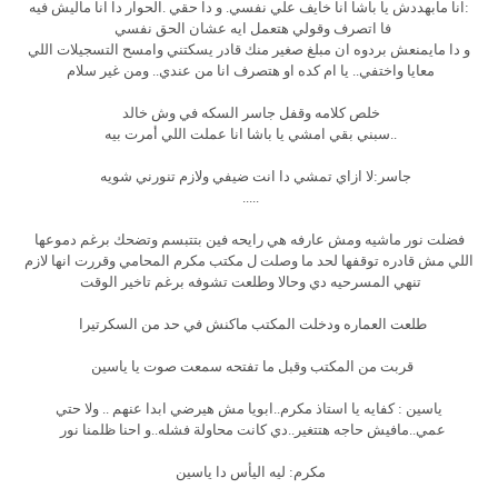
:انا مابهددش يا باشا انا خايف علي نفسي. و دا حقي .الحوار دا انا ماليش فيه
فا اتصرف وقولي هتعمل ايه عشان الحق نفسي
و دا مايمنعش بردوه ان مبلغ صغير منك قادر يسكتني وامسح التسجيلات اللي
معايا واختفي.. يا ام كده او هتصرف انا من عندي.. ومن غير سلام
خلص كلامه وقفل جاسر السكه في وش خالد
..سبني بقي امشي يا باشا انا عملت اللي أمرت بيه
جاسر:لا ازاي تمشي دا انت ضيفي ولازم تنورني شويه
.....
فضلت نور ماشيه ومش عارفه هي رايحه فين بتتبسم وتضحك برغم دموعها
اللي مش قادره توقفها لحد ما وصلت ل مكتب مكرم المحامي وقررت انها لازم
تنهي المسرحيه دي وحالا وطلعت تشوفه برغم تاخير الوقت
طلعت العماره ودخلت المكتب ماكنش في حد من السكرتيرا
قربت من المكتب وقبل ما تفتحه سمعت صوت يا ياسين
ياسين : كفايه يا استاذ مكرم..ابويا مش هيرضي ابدا عنهم .. ولا حتي
عمي..مافيش حاجه هتتغير..دي كانت محاولة فشله..و احنا ظلمنا نور
مكرم: ليه اليأس دا ياسين