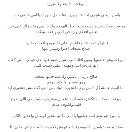
ميرفت : دا بجد ولا بتهزره
ياسين: يعني هنيجي لحد هنا ونهزر.. هنا حامل مبروك يا امي هتبقي جده
ميرفت ضحكت بسعاده و حضنت هنا : الف مبروك يا بنتي ربنا يتملك علي خير..
تعالي اقعدي وارتاحي انتي واقفه ليه كده
قالتها وشدت هنا و قاعدتها علي الانتريه و اقعدت جانبها
صلاح بضحك: اخيرا رضيتي عنها
ميرفت وهي حاضنها: ومين اقلك اني مش راضيه عنها.. دي حببتي.. مش كفايه
انها مريحه ابني ومهنيه.. تبقي حبيبت قلبي
صلاح بارك ل ياسين وقاعده جانبها بضحك
وهو بيبصلها واتكلم بتهكم
: ما البنت عامله كل دا من يوم ما تجوزت ابنك بس انتي كده مش هتتغيري ابدا
ميرفت بضحك: مالكش دعوه انت.. عقبال معتز يارب لما يلقي اللي تفرح
قلبه..واشوف عياله
ياسين: هو معتز لسه هيلقيها يا امي ما هو متجوز لو مش واخدين بالكم
صلاح بغضب: ياسين.. الموضوع دا مافهوش كلام بنت ادم مالهاش مكان بنا