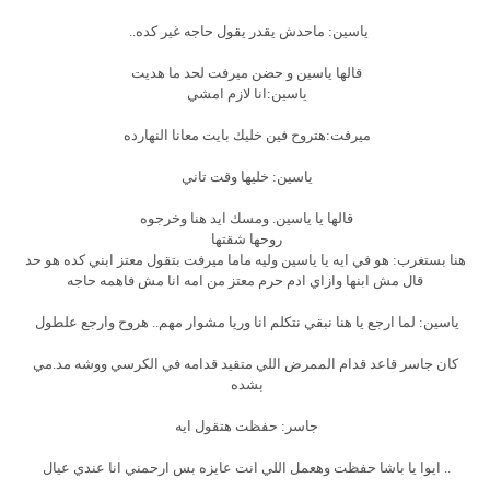
ياسين: ماحدش يقدر يقول حاجه غير كده..
قالها ياسين و حضن ميرفت لحد ما هديت
ياسين:انا لازم امشي
ميرفت:هتروح فين خليك بايت معانا النهارده
ياسين: خليها وقت تاني
قالها يا ياسين. ومسك ايد هنا وخرجوه
روحها شقتها
هنا بستغرب: هو في ايه يا ياسين وليه ماما ميرفت بتقول معتز ابني كده هو حد
قال مش ابنها وازاي ادم حرم معتز من امه انا مش فاهمه حاجه
ياسين: لما ارجع يا هنا نبقي نتكلم انا وريا مشوار مهم.. هروح وارجع علطول
كان جاسر قاعد قدام الممرض اللي متقيد قدامه في الكرسي ووشه مد.مي
بشده
جاسر: حفظت هتقول ايه
.. ايوا يا باشا حفظت وهعمل اللي انت عايزه بس ارحمني انا عندي عيال