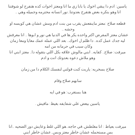
ياسين: ادم دا يبقي اخوك يا بابا زي ما انا ومعتز اخوات كده هتفرح لو شوفتنا
انا وهو بنكره بعض هتفرح بعدوتنا..نور انسانه محترمه وجميله وهي ..
قطعه صلاح :معتز ماينفعش يقرب من بنت ادم ومش عشان هي كويسه او
وحشه ..
عشان معتز المفرض اكتر واحده يكر.ها في الدنيا هي نور و ابوها .. انا معرفش
ليه جدك عمل كده.. دا ظلم ل اخوك.. بعد اللي عمله عمك معايا ومعا زمان
وكان سبب في حرمانه من امه
ميرفت: صلاح.. كفايه.. ابني مالوش علاقه بكل اللي بتقوله دا.. معتز ابني انا
وهو ملاش دعوه بعدوتك انت و ادم
صلاح بسخريه: ياريت كنت قولتي لنفسك الكلام دا من زمان
سابهم صلاح وقام
هنا بستغرب: هو في ايه
ياسين بيعض علي شفايفه بغيظ: مافيش .
ميرفت بعياط : انا مغلطش..في حاجه..هو اللي غلط وعايش دور الضحيه ..انا
بس مستحمله عشان خاطر معتز وبس..عشان خاطر ابني