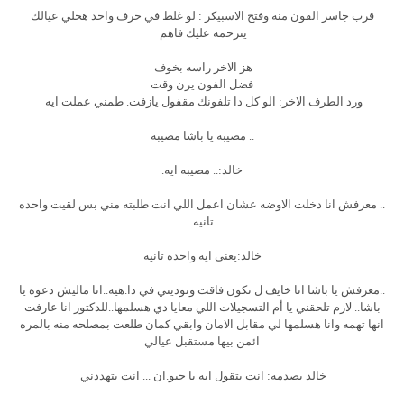
قرب جاسر الفون منه وفتح الاسبيكر : لو غلط في حرف واحد هخلي عيالك
يترحمه عليك فاهم
هز الاخر راسه بخوف
فضل الفون يرن وقت
ورد الطرف الاخر: الو كل دا تلفونك مقفول يازفت. طمني عملت ايه
.. مصيبه يا باشا مصيبه
خالد:.. مصيبه ايه.
.. معرفش انا دخلت الاوضه عشان اعمل اللي انت طلبته مني بس لقيت واحده
تانيه
خالد:يعني ايه واحده تانيه
..معرفش يا باشا انا خايف ل تكون فاقت وتوديني في دا.هيه..انا ماليش دعوه يا
باشا.. لازم تلحقني يا أم التسجيلات اللي معايا دي هسلمها..للدكتور انا عارفت
انها تهمه وانا هسلمها لي مقابل الامان وابقي كمان طلعت بمصلحه منه بالمره
ائمن بيها مستقبل عيالي
خالد بصدمه: انت بتقول ايه يا حيو.ان ... انت بتهددني