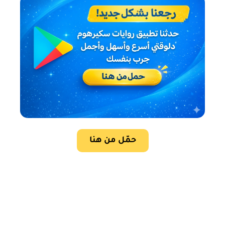
حمّل من هنا