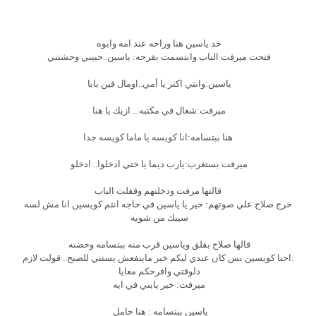
خد ياسين هنا وراحه عند امه وابوه
فتحت ميرفت الباب وابتسمت بفرحه: ياسين..حبيبي وحشتني
ياسين:وانتي اكتر يا أمي..اومال فين بابا
ميرفت:شغال في مكتبه... ازيك يا هنا
هنا ببتسامه:انا كويسه يا ماما كويسه جدا
ميرفت بستغرب:يارب ديما يا ختي ادخلوا.. ادخلو
قالتها مرفت ودخلتهم وقفلت الباب
خرج صلاح علي صوتهم: خير يا ياسين في حاجه انتم كويسين انا مش لسه
سيبك من شويه
قالها صلاح بقلق وياسين قرب منه ببتسامه وحضنه
:احنا كويسين بس كان عندي ليكم خبر ماينفعش يستني للصبح.. قولت لازم
دلوقتي وافرحكم معايا
ميرفت: خير يابني في ايه
ياسين ببتسامه : هنا حامل